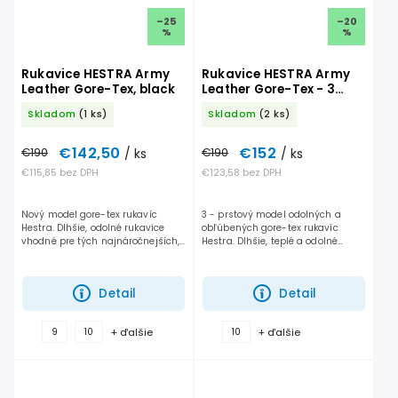
–25
–20
%
%
Rukavice HESTRA Army
Rukavice HESTRA Army
Leather Gore-Tex, black
Leather Gore-Tex - 3
prstové
Skladom
(1 ks)
Skladom
(2 ks)
€142,50
€152
€190
/ ks
€190
/ ks
€115,85 bez DPH
€123,58 bez DPH
Nový model gore-tex rukavíc
3 - prstový model odolných a
Hestra. Dlhšie, odolné rukavice
obľúbených gore-tex rukavíc
vhodné pre tých najnáročnejších,
Hestra. Dlhšie, teplé a odolné
ktorí chcú mať sucho a teplo v
rukavice vhodné pre tých
rukaviciach i počas tých
najnáročnejších, ktorí chcú mať
najhorších podmienok....
sucho a teplo v rukaviciach i...
Detail
Detail
+ ďalšie
+ ďalšie
9
10
10