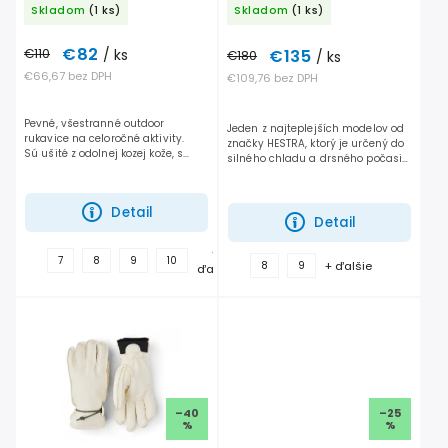
Skladom
(1 ks)
Skladom
(1 ks)
€82
€135
€110
/ ks
€180
/ ks
€66,67 bez DPH
€109,76 bez DPH
Pevné, všestranné outdoor
Jeden z najteplejších modelov od
rukavice na celoročné aktivity.
značky HESTRA, ktorý je určený do
Sú ušité z odolnej kozej kože, s
silného chladu a drsného počasia
vetru-odolnou, priedušnou
a pre nižšiu úroveň aktivity. V
elastickou tkaninou na zadnej
týchto rukaviciach Vám naozaj
strane rukavice. ...
nebude zima.
Detail
Detail
+
7
8
9
10
+ ďalšie
8
9
ďalšie
–40
–25
%
%