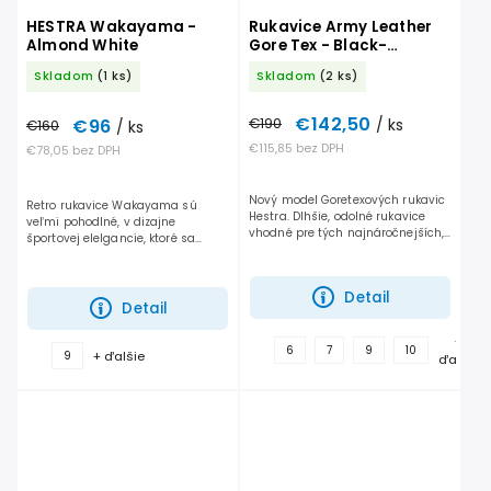
HESTRA Wakayama -
Rukavice Army Leather
Almond White
Gore Tex - Black-
palčáky
Skladom
(1 ks)
Skladom
(2 ks)
€142,50
€96
€190
/ ks
€160
/ ks
€115,85 bez DPH
€78,05 bez DPH
Nový model Goretexových rukavic
Retro rukavice Wakayama sú
Hestra. Dlhšie, odolné rukavice
veľmi pohodlné, v dizajne
vhodné pre tých najnáročnejších,
športovej elelgancie, ktoré sa
ktorí chcú mať sucho a teplo v
dobre postarajú o Váš štýl a
rukaviciach i počas tých
pohodlie aj počas studených
najhorších podmienok.
lyžovačkových dní. Možno ich...
Detail
Detail
+
6
7
9
10
+ ďalšie
9
ďalšie