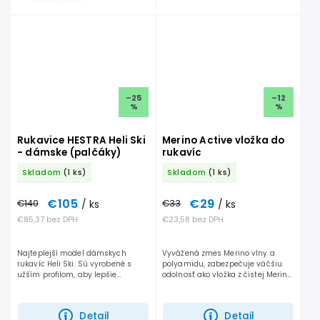
–25
–12
%
%
Rukavice HESTRA Heli Ski
Merino Active vložka do
- dámske (palčáky)
rukavíc
Skladom
(1 ks)
Skladom
(1 ks)
€105
€29
€140
/ ks
€33
/ ks
€85,37 bez DPH
€23,58 bez DPH
Najteplejší model dámskych
Vyvážená zmes Merino vlny a
rukavíc Heli Ski. Sú vyrobené s
polyamidu, zabezpečuje väčšiu
užším profilom, aby lepšie
odolnosť ako vložka z čistej Merino
priliehali na ženskú ruku.
vlny, pričom si však zachováva
Odporúčané pre ženy, ktoré radi
výborné tepelné vlastnosti.
jazdia mimo vyznačených tratí....
Kompatibilná je takmer...
Detail
Detail