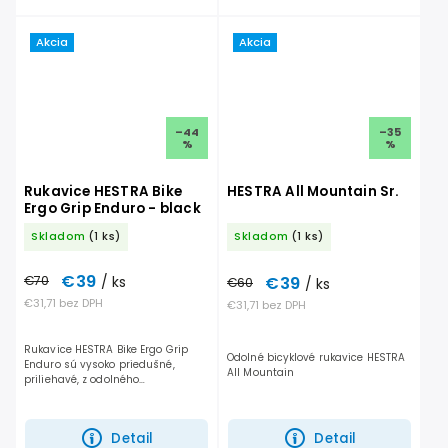
Akcia
Akcia
–44
–35
%
%
Rukavice HESTRA Bike
HESTRA All Mountain Sr.
Ergo Grip Enduro - black
Skladom
(1 ks)
Skladom
(1 ks)
€39
€70
/ ks
€39
€60
/ ks
€31,71 bez DPH
€31,71 bez DPH
Rukavice HESTRA Bike Ergo Grip
Odolné bicyklové rukavice HESTRA
Enduro sú vysoko priedušné,
All Mountain
priliehavé, z odolného
polyesterového streču s gélovým
polstrovaním na dlani a
konštrukciou Ergo grip pre lepšie...
Detail
Detail