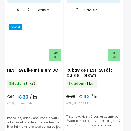
+ ďalšie
+ ďalšie
6
7
7
Akcia
–45
–30
%
%
HESTRA Bike Infinium BC
Rukavice HESTRA Fält
Guide - brown
Skladom
(1 ks)
Skladom
(1 ks)
€112
€33
€160
/ ks
€60
/ ks
€91,06 bez DPH
€26,83 bez DPH
Tieto rukavice sú pomenované po
Pohodlné, priedušné, vode a vetru
Švedskom expertovi Lars Fält, ktorý
odolné cyklistické rukavice Hestra
sa zúčastnil pri vývoji rukavíc.
Bike Infinium. Ukazovák a palec je