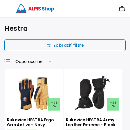
Hestra
Odporúčame
Najlacnejšie
Najdrahšie
Najpredávanejšie
Abecedne
–25
–25
%
%
Rukavice HESTRA Ergo
Rukavice HESTRA Army
Grip Active - Navy
Leather Extreme - Black -
palčáky