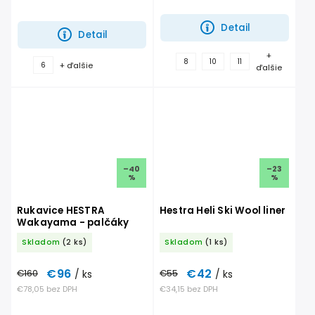
kompaktibilný s displejom.
Vhodné na chladnejšie jesenné
alebo jarné...
Detail
Detail
+
8
10
11
+ ďalšie
6
ďalšie
–40
–23
%
%
Rukavice HESTRA
Hestra Heli Ski Wool liner
Wakayama - palčáky
Skladom
(2 ks)
Skladom
(1 ks)
€96
€42
€160
/ ks
€55
/ ks
€78,05 bez DPH
€34,15 bez DPH