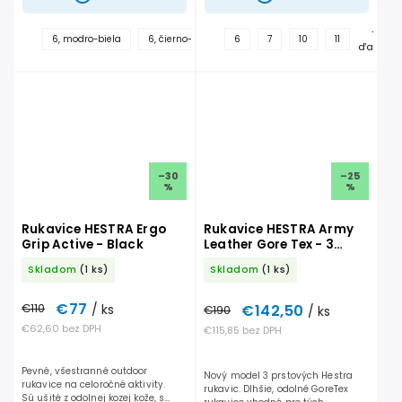
+
+
6, modro-biela
6, čierno-biela
6
7, modro-biela
7
10
11
ďalšie
ďalšie
–30
–25
%
%
Rukavice HESTRA Ergo
Rukavice HESTRA Army
Grip Active - Black
Leather Gore Tex - 3
prstové
Skladom
(1 ks)
Skladom
(1 ks)
€77
€142,50
€110
/ ks
€190
/ ks
€62,60 bez DPH
€115,85 bez DPH
Pevné, všestranné outdoor
Nový model 3 prstových Hestra
rukavice na celoročné aktivity.
rukavic. Dlhšie, odolné GoreTex
Sú ušité z odolnej kozej kože, s