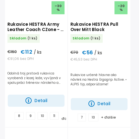
–30
–20
%
%
Rukavice HESTRA Army
Rukavice HESTRA Pull
Leather Coach CZone - 3
Over Mitt Black
prstové
Skladom
(1 ks)
Skladom
(1 ks)
€112
€56
€160
/ ks
€70
/ ks
€91,06 bez DPH
€45,53 bez DPH
Odolná troj prstová rukavica
Rukavice určené hlavne ako
vyrobená z kozej kože, vyvíjaná v
návlek na Hestra Ergogrip Active. •
spolupráci trénerov nórskeho a
ALPIS tip, odporúčame!
švédskeho lyžiarskeho tímu. Práve
táto rukavica je teplejšia, vhodná
najmä pre...
Detail
Detail
+
8
9
10
11
+ ďalšie
7
10
ďalšie