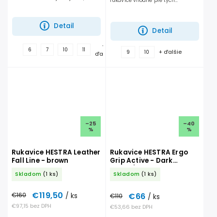
rukavice vhodné pre tých
vetru-odolnou, priedušnou
najnáročnejších, ktorí chcú mať
elastickou tkaninou na zadnej
sucho a teplo v rukaviciach i
strane rukavice. ...
počas tých najhorších...
Detail
Detail
+
6
7
10
11
+ ďalšie
9
10
ďalšie
–25
–40
%
%
Rukavice HESTRA Leather
Rukavice HESTRA Ergo
Fall Line - brown
Grip Active - Dark
Forest/Natural Brown
Skladom
(1 ks)
Skladom
(1 ks)
€119,50
€66
€160
/ ks
€110
/ ks
€97,15 bez DPH
€53,66 bez DPH