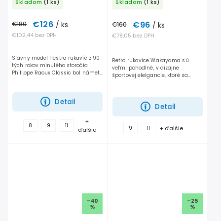
Skladom
(1 ks)
Skladom
(1 ks)
€126
€96
€180
/ ks
€160
/ ks
€102,44 bez DPH
€78,05 bez DPH
Slávny model Hestra rukavíc z 90-
Retro rukavice Wakayama sú
tých rokov minulého storočia
veľmi pohodlné, v dizajne
Philippe Raoux Classic bol námet
športovej elelgancie, ktoré sa
na vytvorenie nových Army
dobre postarajú o Váš štýl a
Leather Helis Ski.
pohodlie aj počas studených
lyžovačkových dní. Možno ich...
Detail
Detail
+
8
9
11
+ ďalšie
9
11
ďalšie
–40
–25
%
%