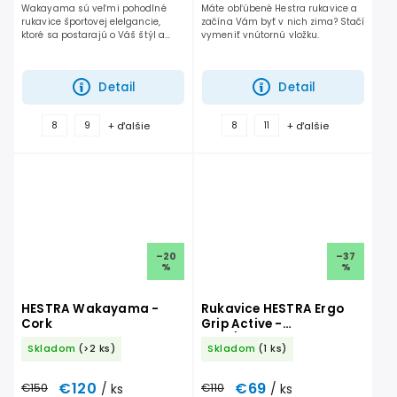
Wakayama sú veľmi pohodlné
Máte obľúbené Hestra rukavice a
rukavice športovej elelgancie,
začína Vám byť v nich zima? Stačí
ktoré sa postarajú o Váš štýl a
vymeniť vnútornú vložku.
pohodlie aj počas studených
lyžovačkových dní.
Detail
Detail
+ ďalšie
+ ďalšie
8
9
8
11
–20
–37
%
%
HESTRA Wakayama -
Rukavice HESTRA Ergo
Cork
Grip Active -
Grey/Offwhite
Skladom
(>2 ks)
Skladom
(1 ks)
€120
€69
€150
/ ks
€110
/ ks