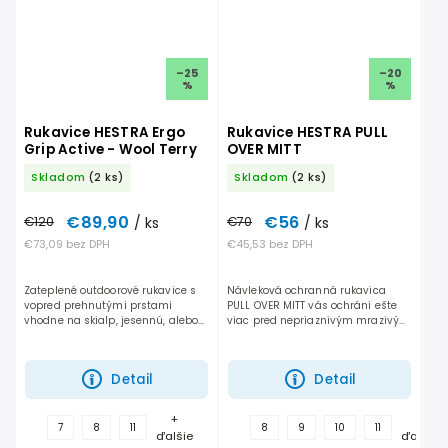
–25
–20
%
%
Rukavice HESTRA Ergo
Rukavice HESTRA PULL
Grip Active - Wool Terry
OVER MITT
Skladom
(2 ks)
Skladom
(2 ks)
€89,90
€56
€120
/ ks
€70
/ ks
€73,09 bez DPH
€45,53 bez DPH
Zateplené outdoorové rukavice s
Návleková ochranná rukavica
vopred prehnutými prstami
PULL OVER MITT vás ochráni ešte
vhodne na skialp, jesennú, alebo
viac pred nepriaznivým mrazivým
jarnú lyžovačku, snowpark, bežky,
počasím a udrží vaše ruky v teple.
prípadne zimné bicyklovanie. Ergo
Grip dobre sedí na...
Detail
Detail
+
+
7
8
11
8
9
10
11
ďalšie
ďalšie