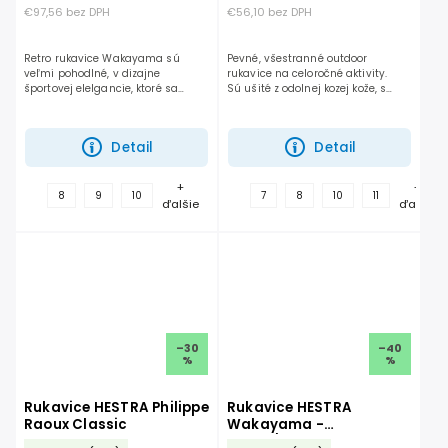
€97,56 bez DPH
€56,10 bez DPH
Retro rukavice Wakayama sú
Pevné, všestranné outdoor
veľmi pohodlné, v dizajne
rukavice na celoročné aktivity.
športovej elelgancie, ktoré sa
Sú ušité z odolnej kozej kože, s
dobre postarajú o Váš štýl a
vetru-odolnou, priedušnou
pohodlie aj počas studených
elastickou tkaninou na zadnej
lyžovačkových dní. Možno ich...
strane rukavice. Alpis...
Detail
Detail
+
+
8
9
10
7
8
10
11
ďalšie
ďalšie
–30
–40
%
%
Rukavice HESTRA Philippe
Rukavice HESTRA
Raoux Classic
Wakayama -
Forest/Cork