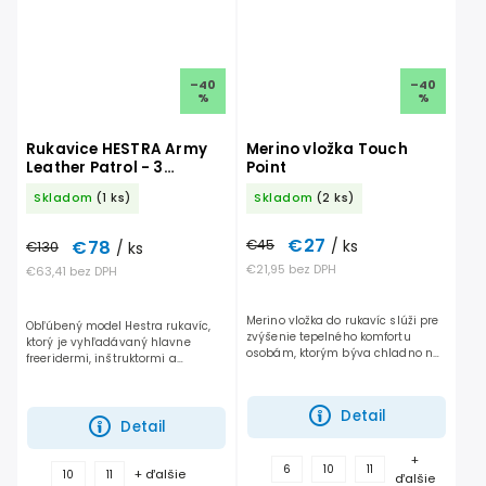
–40
–40
%
%
Rukavice HESTRA Army
Merino vložka Touch
Leather Patrol - 3
Point
prstové
Skladom
(1 ks)
Skladom
(2 ks)
€27
€78
€45
/ ks
€130
/ ks
€21,95 bez DPH
€63,41 bez DPH
Merino vložka do rukavíc slúži pre
Obľúbený model Hestra rukavíc,
zvýšenie tepelného komfortu
ktorý je vyhľadávaný hlavne
osobám, ktorým býva chladno na
freeridermi, inštruktormi a
ruky. Vložka je kompatibilná s
horskými vodcami.
dotykovým displejom telefónov a
teda telefón sa dá...
Detail
Detail
+
6
10
11
+ ďalšie
10
11
ďalšie