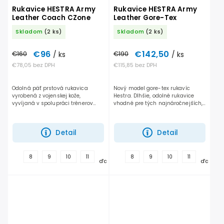
Rukavice HESTRA Army
Rukavice HESTRA Army
Leather Coach CZone
Leather Gore-Tex
Skladom
(2 ks)
Skladom
(2 ks)
€96
€142,50
€160
/ ks
€190
/ ks
€78,05 bez DPH
€115,85 bez DPH
Odolná päť prstová rukavica
Nový model gore-tex rukavíc
vyrobená z vojenskej kože,
Hestra. Dlhšie, odolné rukavice
vyvíjaná v spolupráci trénerov
vhodné pre tých najnáročnejších,
nórskeho a švédskeho lyžiarskeho
ktorí chcú mať sucho a teplo v
tímu. Práve táto rukavica je
rukaviciach i počas tých
teplejšia, vhodná najmä pre...
najhorších podmienok....
Detail
Detail
+
+
8
9
10
11
8
9
10
11
ďalšie
ďalšie