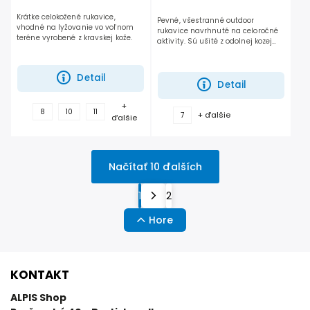
Krátke celokožené rukavice,
Pevné, všestranné outdoor
vhodné na lyžovanie vo voľnom
rukavice navrhnuté na celoročné
teréne vyrobené z kravskej kože.
aktivity. Sú ušité z odolnej kozej
kože, s vetru-odolnou, priedušnou
elastickou tkaninou na zadnej
strane...
Detail
Detail
+
8
10
11
+ ďalšie
7
ďalšie
Načítať 10 ďalších
1
2
Hore
KONTAKT
ALPIS Shop