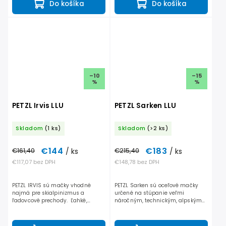
Do košíka
Do košíka
–10
–15
%
%
PETZL Irvis LLU
PETZL Sarken LLU
Skladom
(1 ks)
Skladom
(>2 ks)
€144
€183
€161,40
/ ks
€215,40
/ ks
€117,07 bez DPH
€148,78 bez DPH
PETZL IRVIS sú mačky vhodné
PETZL Sarken sú oceľové mačky
najmä pre skialpinizmus a
určené na stúpanie veľmi
ľadovcové prechody. Ľahké,
náročným, technickým, alpským
oceľové skialpové mačky
terénom, prípadne ľadovcové
vybavené plastom zo spodnej
prechody. • K mačkám Sarken sa
časti, ktorý zabraňuje
dá dokúpiť zvlášť Petzl Flex...