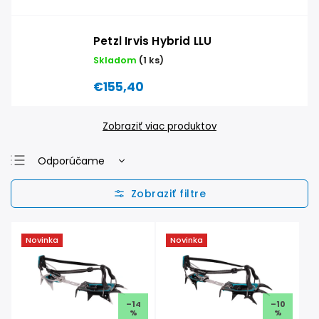
Petzl Irvis Hybrid LLU
Skladom
(1 ks)
€155,40
Zobraziť viac produktov
Odporúčame
Najlacnejšie
Najdrahšie
Najpredávanejšie
Novinka
Novinka
Abecedne
–14
–10
%
%