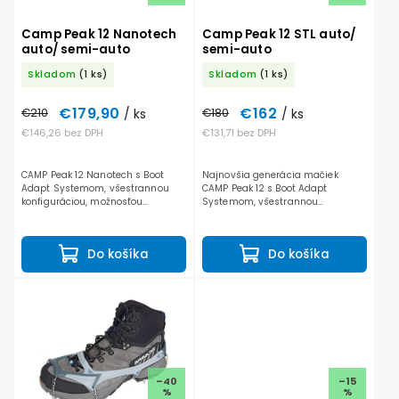
Camp Peak 12 Nanotech
Camp Peak 12 STL auto/
auto/ semi-auto
semi-auto
Skladom
(1 ks)
Skladom
(1 ks)
€179,90
€162
€210
/ ks
€180
/ ks
€146,26 bez DPH
€131,71 bez DPH
CAMP Peak 12 Nanotech s Boot
Najnovšia generácia mačiek
Adapt Systemom, všestrannou
CAMP Peak 12 s Boot Adapt
konfiguráciou, možnosťou
Systemom, všestrannou
reverzného uchytenia pre
konfiguráciou, možnosťou
maximálnu stabilitua životnosť
reverzného uchytenia a nerezovou
hrotov. 12 hrotové mačky s...
konštrukciou pre maximálnu
Do košíka
Do košíka
stabilitu a...
–40
–15
%
%