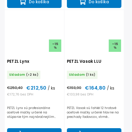
Do košíka
Do košíka
–15
–15
%
%
PETZL Lynx
PETZL Vasak LLU
Skladom
(>2 ks)
Skladom
(1 ks)
€212,50
€164,80
€250,40
/ ks
€193,90
/ ks
€172,76 bez DPH
€133,98 bez DPH
PETZL Lynx sú profesionálne
PETZL Vasak sú ľahké 12 hrotové
oceľové mačky určené na
oceľové mačky určené hlavne na
stúpanie tým najnáročnejším
prechody ľadovcov, strmé
terénom, od ľadových kuloároch,
stúpania tvrdými žľabmi,
mixové lezenie až po dry tooling.
prípadne na pohyb nad 3000m,
Nastaviteľné predné hroty: •...
kde je väčšie riziko ľadovcových...