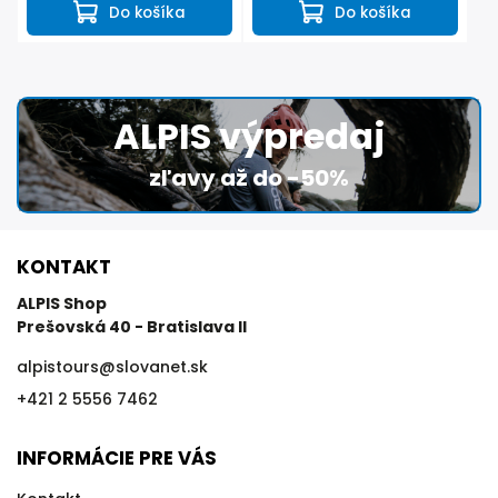
Do košíka
Do košíka
ALPIS výpredaj
zľavy až do -50%
KONTAKT
ALPIS Shop
Prešovská 40 - Bratislava II
alpistours
@
slovanet.sk
+421 2 5556 7462
INFORMÁCIE PRE VÁS