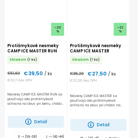
–23
–21
%
%
Protišmykové nesmeky
Protišmykové nesmeky
CAMP ICE MASTER RUN
CAMP ICE MASTER
Skladom
(1 ks)
Skladom
(1 ks)
€39,50
€27,50
€51,60
/ ks
€35,20
/ ks
€32,11 bez DPH
€22,36 bez DPH
Návleky CAMP ICE MASTER RUN sa
Návleky CAMP ICE MASTER sa
používajú ako protišmyková
používajú ako protišmyková
ochrana na obuv pri behu, chôdzi
ochrana na obuv pri chôdzi na
na snehu a ľade. Napriek
snehu a ľade. Napriek
jednoduchej montáži, udržujú
jednoduchej montáži, ľahké
dobrú stabilitu a svojou váhou...
nasunutie a vyzutie, udržujú
Detail
dobrú stabilitu.
Detail
+
S -> (36-38)
L -> (42-44)