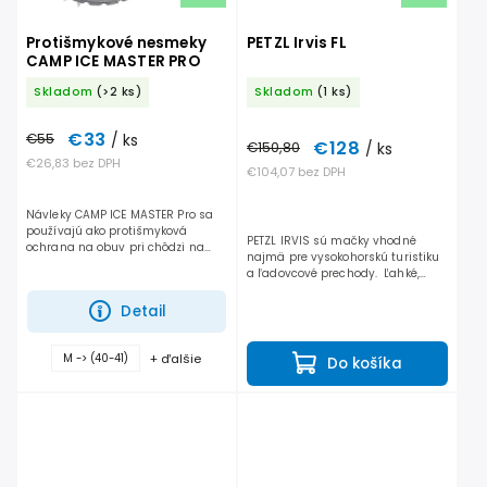
Protišmykové nesmeky
PETZL Irvis FL
CAMP ICE MASTER PRO
Skladom
(>2 ks)
Skladom
(1 ks)
€33
€55
/ ks
€128
€150,80
/ ks
€26,83 bez DPH
€104,07 bez DPH
Návleky CAMP ICE MASTER Pro sa
používajú ako protišmyková
PETZL IRVIS sú mačky vhodné
ochrana na obuv pri chôdzi na
najmä pre vysokohorskú turistiku
snehu a ľade. Napriek
a ľadovcové prechody. Ľahké,
jednoduchej montáži, ľahké
oceľové skialpové mačky
nasunutie a vyzutie, udržujú
vybavené plastom zo spodnej
Detail
dobrú...
časti, ktorý zabraňuje...
+ ďalšie
M -> (40-41)
Do košíka