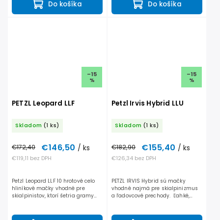
Do košíka
Do košíka
zachytávaniu...
–15
–15
%
%
PETZL Leopard LLF
Petzl Irvis Hybrid LLU
Skladom
(1 ks)
Skladom
(1 ks)
€146,50
€155,40
€172,40
/ ks
€182,90
/ ks
€119,11 bez DPH
€126,34 bez DPH
Petzl Leopard LLF 10 hrotové celo
PETZL IRVIS Hybrid sú mačky
hliníkové mačky vhodné pre
vhodné najmä pre skialpinizmus
skialpinistov, ktorí šetria gramy
a ľadovcové prechody. Ľahké,
kde sa dá, prípadne pre
skladné skialpové mačky
pretekárov. Mačky vďaka Dyneema
vybavené plastom zo spodnej
popruhom Vám nezaberú veľa...
časti, ktorý zabraňuje