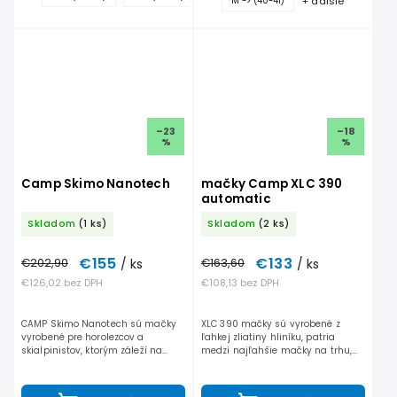
+ ďalšie
M -> (40-41)
ďalšie
–23
–18
%
%
Camp Skimo Nanotech
mačky Camp XLC 390
automatic
Skladom
(1 ks)
Skladom
(2 ks)
€155
€133
€202,90
/ ks
€163,60
/ ks
€126,02 bez DPH
€108,13 bez DPH
CAMP Skimo Nanotech sú mačky
XLC 390 mačky sú vyrobené z
vyrobené pre horolezcov a
ľahkej zliatiny hliníku, patria
skialpinistov, ktorým záleží na
medzi najľahšie mačky na trhu,
hmotnosti, plus sú vybavené
plus sú vybavené plastom zo
plastom zo spodnej časti, ktorý
spodnej časti, ktorý zabraňuje
zabraňuje zachytávaniu snehu...
zachytávaniu snehu.