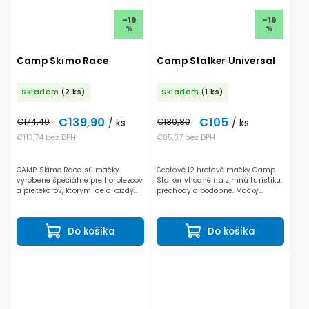
–19
–19
%
%
Camp Skimo Race
Camp Stalker Universal
Skladom
(2 ks)
Skladom
(1 ks)
€139,90
€105
€174,40
/ ks
€130,80
/ ks
€113,74 bez DPH
€85,37 bez DPH
CAMP Skimo Race sú mačky
Oceľové 12 hrotové mačky Camp
vyrobené špeciálne pre horolezcov
Stalker vhodné na zimnú turistiku,
a pretekárov, ktorým ide o každý
prechody a podobné. Mačky
gram v batohu. Súčasťou balenia
kompatibilné s turistickými alebo
je tzv vyhadzovač, ktorý pripevníte
klasickými topánkami , vybavené
zo spodnej časti...
termoplastovými...
Do košíka
Do košíka