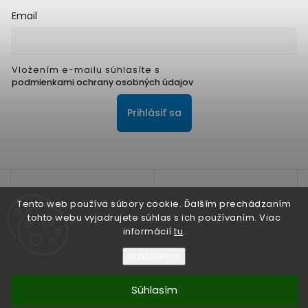
Email
Vložením e-mailu súhlasíte s
podmienkami ochrany osobných údajov
Prihlásiť sa
Tento web používa súbory cookie. Ďalším prechádzaním
tohto webu vyjadrujete súhlas s ich používaním. Viac
informácií
tu
.
Na zlepšenie našich služieb používame cookies. O ich
používaní a možnostiach nastavenia sa dozviete viac v
Nastavenie
Zásadách ochrany osobných údajov
Súhlasím
Nesúhlasím
Copyright 2026
ALPIS SHOP
. Všetky práva vyhradené.
Súhlasím
Vytvořil
Shoptet
| Design
Shoptak.cz