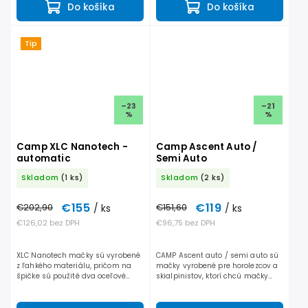
Do košíka
Do košíka
Tip
–23
–21
%
%
Camp XLC Nanotech -
Camp Ascent Auto /
automatic
Semi Auto
Skladom
(1 ks)
Skladom
(2 ks)
€155
€119
€202,90
/ ks
€151,60
/ ks
€126,02 bez DPH
€96,75 bez DPH
XLC Nanotech mačky sú vyrobené
CAMP Ascent auto / semi auto sú
z ľahkého materiálu, pričom na
mačky vyrobené pre horolezcov a
špičke sú použité dva oceľové
skialpinistov, ktorí chcú mačky
hroty do tvrdého ľadu, pre väčšiu
používať s rôznym typom obuvi,
istotu a stabilitu. Newmatic je
plus sú vybavené plastom zo
nový model mačiek...
spodnej časti, ktorý...