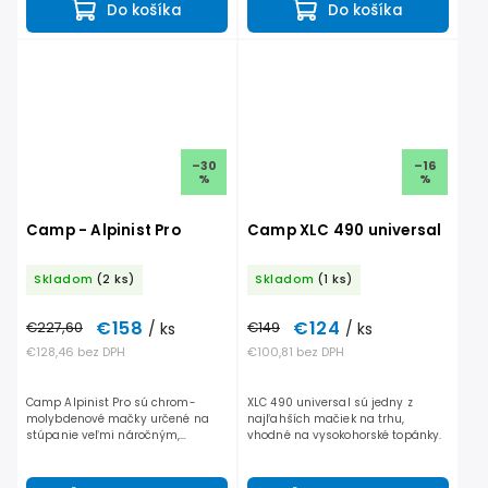
Do košíka
Do košíka
zachytávaniu...
–30
–16
%
%
Camp - Alpinist Pro
Camp XLC 490 universal
Skladom
(2 ks)
Skladom
(1 ks)
€158
€124
€227,60
/ ks
€149
/ ks
€128,46 bez DPH
€100,81 bez DPH
Camp Alpinist Pro sú chrom-
XLC 490 universal sú jedny z
molybdenové mačky určené na
najľahších mačiek na trhu,
stúpanie veľmi náročným,
vhodné na vysokohorské topánky.
technickým, alpským terénom.