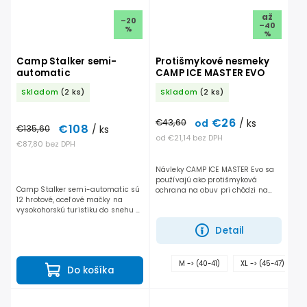
až
–20
–40
%
%
Camp Stalker semi-
Protišmykové nesmeky
automatic
CAMP ICE MASTER EVO
Skladom
(2 ks)
Skladom
(2 ks)
€26
€43,60
/ ks
od
€108
€135,60
/ ks
od €21,14 bez DPH
€87,80 bez DPH
Návleky CAMP ICE MASTER Evo sa
používajú ako protišmyková
Camp Stalker semi-automatic sú
ochrana na obuv pri chôdzi na
12 hrotové, oceľové mačky na
snehu a ľade. Napriek
vysokohorskú turistiku do snehu a
jednoduchej montáži, ľahké
ľadu.
nasunutie a vyzutie, udržujú
Detail
dobrú...
M -> (40-41)
XL -> (45-47)
Do košíka
ďa