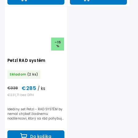
–15
%
Petzl RAD systém
Skladom
(2 ks)
€285
€338
/ ks
€231,71 bez DPH
Ideálny set Petzl - RAD SYSTÉM by
nemal chýbať žiadnemu
nadšencovi, ktorý sa rád pohybuje
po ľadovcoch. Dá sa jednoducho
zbaliť na spodok ruksaku, alebo
pripnúť o sedák....
Do košíka