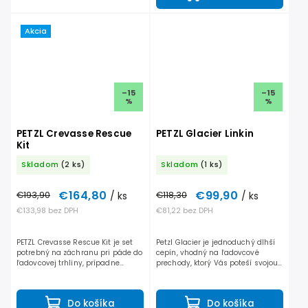
Akcia
–15
–15
%
%
PETZL Crevasse Rescue
PETZL Glacier Linkin
Kit
Skladom
(2 ks)
Skladom
(1 ks)
€164,80
€99,90
€193,90
/ ks
€118,30
/ ks
€133,98 bez DPH
€81,22 bez DPH
PETZL Crevasse Rescue Kit je set
Petzl Glacier je jednoduchý dlhší
potrebný na záchranu pri páde do
cepín, vhodný na ľadovcové
ľadovcovej trhliny, prípadne
prechody, ktorý Vás poteší svojou
zlaňovanie. Sada obsahuje
váhou, oceľovým hrotom / hlavou
jednotlivé komponenty na ktorých
a pútkom na ruku Petzl Linkin.
sú vyrazené základné...
Glacier je pevný...
Do košíka
Do košíka