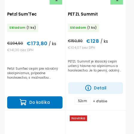
%
%
Petzl Sum'Tec
PETZL Summit
Skladom
(1 ks)
Skladom
(1 ks)
€128
€150,80
/ ks
€173,80
€204,50
/ ks
€104,07 bez DPH
€141,30 bez DPH
PETZL Summit je klasický cepín
určený hlavne na alpinizmus a
Petzl Sum'tec cepín pre náročný
horolezectvo. Je to pevný, odolný
skialpinizmus, prípadne
cepín s oceľovou hlavou, ktorá sa
horolezectvo, s možnosťou
dobre drží a ľahko prenikne aj do
výmeny lopatky za kladivo.
tvrdého snehu....
Detail
+ ďalšie
52cm
Do košíka
Novinka