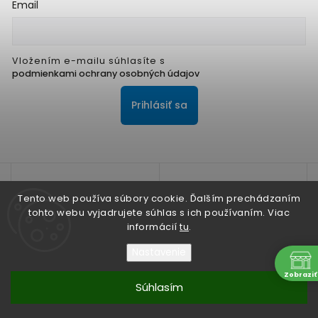
Email
Vložením e-mailu súhlasíte s
podmienkami ochrany osobných údajov
Prihlásiť sa
Tento web používa súbory cookie. Ďalším prechádzaním
tohto webu vyjadrujete súhlas s ich používaním. Viac
informácií
tu
.
Na zlepšenie našich služieb používame cookies. O ich
používaní a možnostiach nastavenia sa dozviete viac v
Nastavenie
Zásadách ochrany osobných údajov
N
Zobraziť
Súhlasím
Nesúhlasím
Copyright 2026
ALPIS SHOP
. Všetky práva vyhradené.
Súhlasím
Vytvořil
Shoptet
| Design
Shoptak.cz