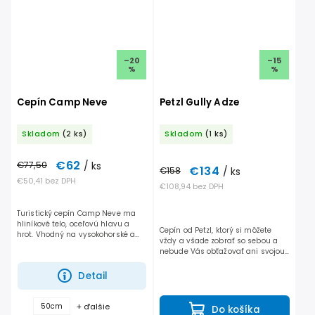
–20
–15
%
%
Cepín Camp Neve
Petzl Gully Adze
Skladom
(2 ks)
Skladom
(1 ks)
€62
€77,50
/ ks
€134
€158
/ ks
€50,41 bez DPH
€108,94 bez DPH
Turistický cepín Camp Neve ma
hliníkové telo, oceľovú hlavu a
Cepín od Petzl, ktorý si môžete
hrot. Vhodný na vysokohorské a
vždy a všade zobrať so sebou a
skialpové túry . Má prehnutú
nebude Vás obťažovať ani svojou
hlavu na optimalizovanie výkonu.
dĺžkou, ani váhou. Cepín určený
primárne na skitour alebo
Detail
lyžovanie strmých...
+ ďalšie
50cm
Do košíka