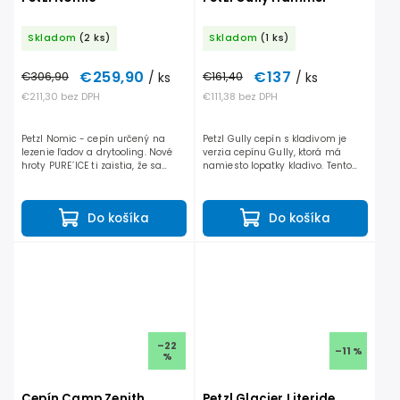
Skladom
(2 ks)
Skladom
(1 ks)
€259,90
€137
€306,90
/ ks
€161,40
/ ks
€211,30 bez DPH
€111,38 bez DPH
Petzl Nomic - cepín určený na
Petzl Gully cepín s kladivom je
lezenie ľadov a drytooling. Nové
verzia cepínu Gully, ktorá má
hroty PURE´ICE ti zaistia, že sa
namiesto lopatky kladivo. Tento
účinne zasekneš v akomkoľvek
ultra ľahký cepín (280g) je určený
tvrdom ľade. * Chránič hlavy
na lyžovanie v extrémnych
hrotu cepínu je...
podmienkach, strmých...
Do košíka
Do košíka
–22
–11 %
%
Cepín Camp Zenith
Petzl Glacier Literide