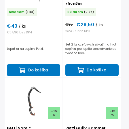
závažia
Skladom
(1 ks)
Skladom
(2 ks)
€29,50
€35
/ ks
€43
/ ks
€23,98 bez DPH
€34,96 bez DPH
Set 2 ks oceľových závaží na hrot
Lopatka na cepíny Petzl.
cepínu pre lepšie zasekávanie do
tvrdého ľadu.
Do košíka
Do košíka
–15
–15
%
%
Petzl Nomic
Petzl Gully Hammer