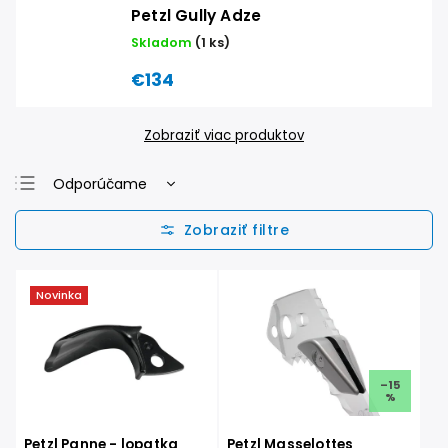
Petzl Gully Adze
Skladom
(1 ks)
€134
Zobraziť viac produktov
Odporúčame
Najlacnejšie
Najdrahšie
Najpredávanejšie
Novinka
Abecedne
–15
%
Petzl Panne - lopatka
Petzl Masselottes