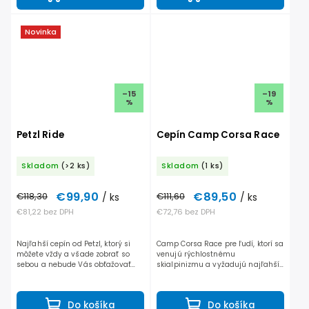
Novinka
–15
–19
%
%
Petzl Ride
Cepín Camp Corsa Race
Skladom
(>2 ks)
Skladom
(1 ks)
€99,90
€89,50
€118,30
/ ks
€111,60
/ ks
€81,22 bez DPH
€72,76 bez DPH
Najľahší cepín od Petzl, ktorý si
Camp Corsa Race pre ľudí, ktorí sa
môžete vždy a všade zobrať so
venujú rýchlostnému
sebou a nebude Vás obťažovať
skialpinizmu a vyžadujú najľahší
ani svojou dĺžkou, ani hmotnosťou.
a najefektívnejší cepín, ktorý ich
Cepín vhodný na skitour alebo
nebude spomaľovať. Tento cepín
lyžovanie strmých...
kombinuje ultranízku...
Do košíka
Do košíka