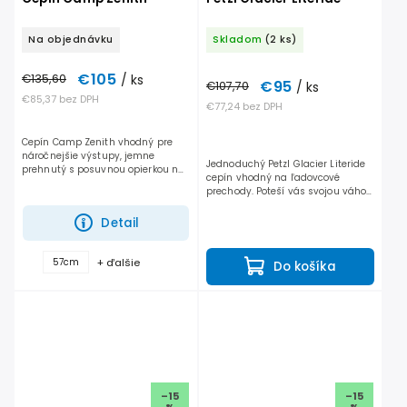
Na objednávku
Skladom
(2 ks)
€105
€135,60
/ ks
€95
€107,70
/ ks
€85,37 bez DPH
€77,24 bez DPH
Cepín Camp Zenith vhodný pre
náročnejšie výstupy, jemne
Jednoduchý Petzl Glacier Literide
prehnutý s posuvnou opierkou na
cepín vhodný na ľadovcové
ukazovák, vymeniteľnou hlavou a
prechody. Poteší vás svojou váhou
dobrou vyváženosťou.
a oceľovým hrotom / hlavou.
Glacier Literide je pevný
Detail
dostatočne aj na zhotovenie...
+ ďalšie
57cm
Do košíka
–15
–15