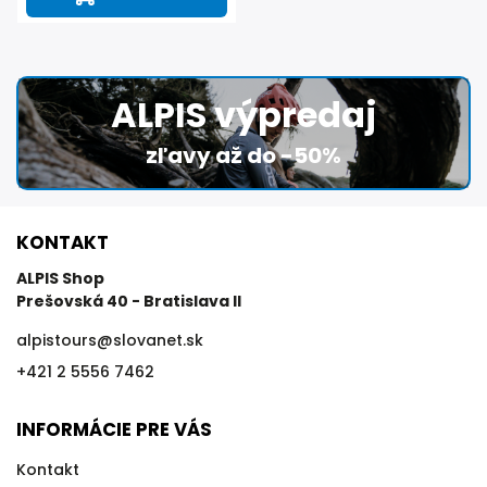
ALPIS výpredaj
zľavy až do -50%
KONTAKT
ALPIS Shop
Prešovská 40 - Bratislava II
alpistours
@
slovanet.sk
+421 2 5556 7462
INFORMÁCIE PRE VÁS
Kontakt