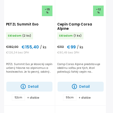
–15
–12
%
%
PETZL Summit Evo
Cepín Camp Corsa
Alpine
Skladom
(2 ks)
Skladom
(1 ks)
€155,40
€99
€182,90
/ ks
€113
/ ks
€126,34 bez DPH
€80,49 bez DPH
PETZL Summit Evo je klasický cepín
Camp Corsa Alpine predstavuje
určený hlavne na alpinizmus a
ideálnu voľbu pre tých, ktorí
horolezectvo. Je to pevný, odolný
potrebujú ľahký cepín na
cepín s oceľovou hlavou, ktorá sa
technicky náročné výstupy,
dobre drží a ľahko prenikne aj do
prípadne pohyb po ľadovcoch.
tvrdého...
Jeho všestrannosť, nízka
Detail
Detail
hmotnosť a...
+ ďalšie
+ ďalšie
52cm
55cm