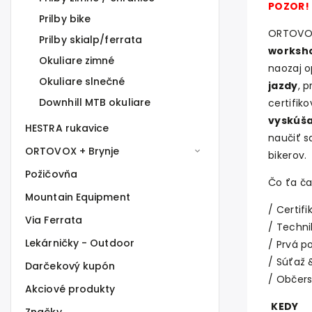
POZOR!
Prilby bike
ORTOVOX
Prilby skialp/ferrata
worksh
Okuliare zimné
naozaj o
Okuliare slnečné
jazdy
, 
Downhill MTB okuliare
certifik
vyskúša
HESTRA rukavice
naučiť s
ORTOVOX + Brynje
bikerov.
Požičovňa
Čo ťa ča
Mountain Equipment
/ Certifi
Via Ferrata
/ Technik
Lekárničky - Outdoor
/ Prvá 
/ Súťaž 
Darčekový kupón
/ Občers
Akciové produkty
KEDY