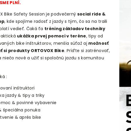
SME PLNÍ.
 Bike Safety Session je podvečerný
social ride &
op
, kde spojíme radosť z jazdy s tým, čo sa na traili
platí vedieť. Čaká ťa
tréning základov techniky
praktická
ukážka prvej pomoci v teréne
, tipy od
ovaných bike inštruktorov, menšia súťaž aj
možnosť
ť si produkty ORTOVOX Bike
. Príďte si zatrénovať,
a niečo nové a užiť si spoločnú jazdu s komunitou
ká :
kovaní inštruktori
a jazdy & tipy a triky
pomoc & povinné vybavenie
& špeciálna ponuka
tvenie & aprés bike