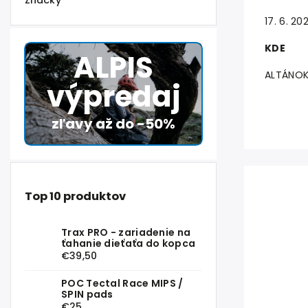
Značky
17. 6. 2
KDE
ALPIS
ALTÁNOK
výpredaj
zľavy až do -50%
Top 10 produktov
Trax PRO - zariadenie na
ťahanie dieťaťa do kopca
€39,50
POC Tectal Race MIPS /
SPIN pads
€25