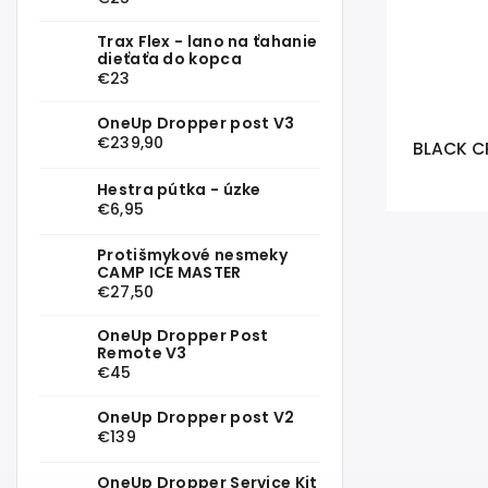
Trax Flex - lano na ťahanie
dieťaťa do kopca
€23
OneUp Dropper post V3
€239,90
BLACK C
Hestra pútka - úzke
€6,95
Protišmykové nesmeky
CAMP ICE MASTER
€27,50
OneUp Dropper Post
Remote V3
€45
OneUp Dropper post V2
€139
OneUp Dropper Service Kit