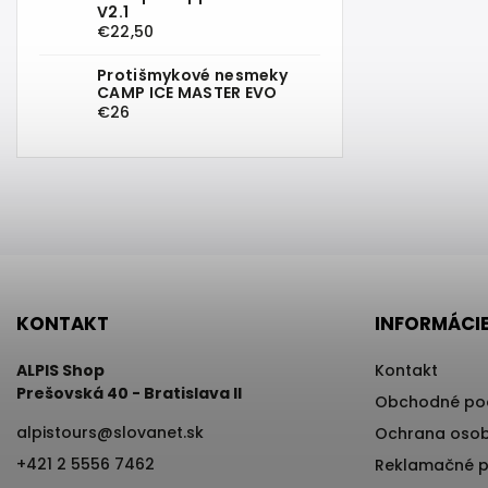
V2.1
€22,50
Protišmykové nesmeky
CAMP ICE MASTER EVO
€26
KONTAKT
INFORMÁCIE
ALPIS Shop
Kontakt
Prešovská 40 - Bratislava II
Obchodné po
alpistours
@
slovanet.sk
Ochrana osob
+421 2 5556 7462
Reklamačné 