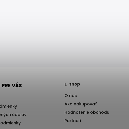
E-shop
 PRE VÁS
O nás
Ako nakupovať
dmienky
Hodnotenie obchodu
ných údajov
Partneri
podmienky