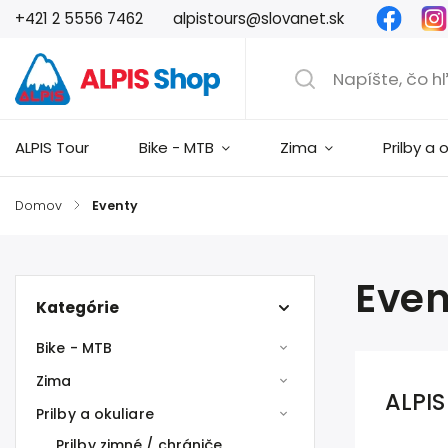
Faceb
+421 2 5556 7462
alpistours@slovanet.sk
ALPIS Tour
Bike - MTB
Zima
Prilby a 
Domov
/
Eventy
Even
Kategórie
Bike - MTB
Zima
ALPIS
Prilby a okuliare
Prilby zimné / chrániče