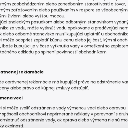
rným zaobchádzaním alebo zanedbaním starostlivosti o tovar,
ným zaťažovaním alebo používaním v rozpore so všeobecnými
ými živlami alebo vyššou mocou.
ujúci znaleckým posudkom alebo odborným stanoviskom vydan
níka za vadu, môže vytknúť vadu opakovane a predávajúci nem
 alebo odborné stanovisko musí kupujúci uplatniť u obchodníka
i môže odoprieť zaplatiť kúpnu cenu alebo jej časť, kým si obch
, ibaže kupujúci je v čase vytknutia vady v omeškaní so zaplaten
točného odkladu po splnení povinností obchodníkom.
latnenej reklamácie
de oprávnenej reklamácie má kupujúci právo na odstránenie va
ceny alebo právo od kúpnej zmluvy odstúpiť.
ýmena veci
i si môže zvoliť odstránenie vady výmenou veci alebo opravou. 
y spôsobil obchodníkovi neprimerané náklady v porovnaní s dr
mietnuť odstránenie vady, ak oprava alebo výmena nie sú mož
ky okolnosti.