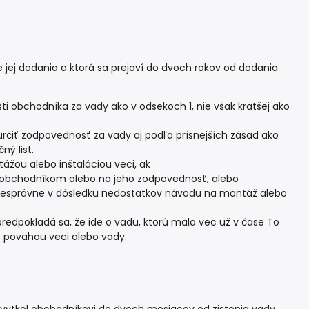
ej dodania a ktorá sa prejaví do dvoch rokov od dodania
i obchodníka za vady ako v odsekoch 1, nie však kratšej ako
čiť zodpovednosť za vady aj podľa prísnejších zásad ako
ý list.
žou alebo inštaláciou veci, ak
á obchodníkom alebo na jeho zodpovednosť, alebo
i nesprávne v dôsledku nedostatkov návodu na montáž alebo
predpokladá sa, že ide o vadu, ktorú mala vec už v čase To
 s povahou veci alebo vady.