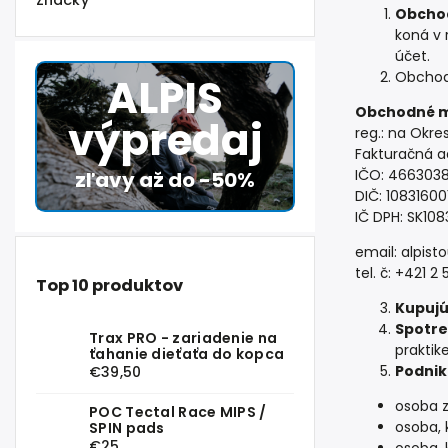
Značky
Obcho
koná v 
účet.
Obcho
ALPIS
Obchodné 
výpredaj
reg.: na Okre
Fakturačná a
IČO: 466303
zľavy až do -50%
DIČ: 10831600
IČ DPH: SK108
email:
alpist
tel. č: +421 2
Top 10 produktov
Kupuj
Spotr
Trax PRO - zariadenie na
praktik
ťahanie dieťaťa do kopca
Podni
€39,50
osoba z
POC Tectal Race MIPS /
osoba, 
SPIN pads
€25