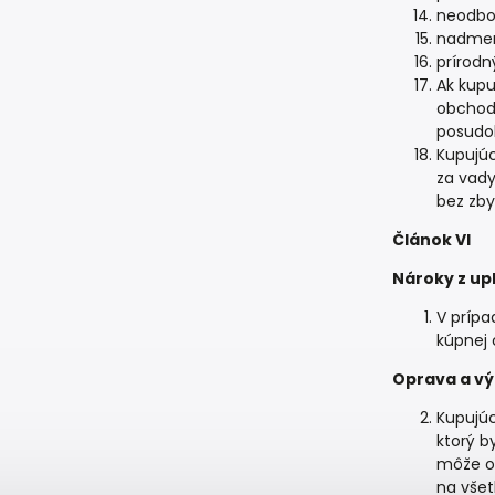
neodbo
nadmer
prírodn
Ak kup
obchod
posudok
Kupujúc
za vady
bez zby
Článok VI
Nároky z up
V prípa
kúpnej 
Oprava a v
Kupujúc
ktorý b
môže od
na všet