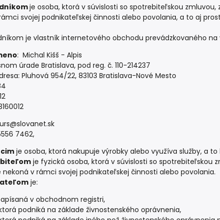
dníkom
je osoba, ktorá v súvislosti so spotrebiteľskou zmluvou
rámci svojej podnikateľskej činnosti alebo povolania, a to aj pro
dníkom
je vlastník internetového obchodu prevádzkovaného na 
meno
:
Michal Kišš - Alpis
snom úrade Bratislava, pod reg. č. 110-214237
dresa: Pluhová 954/22, 83103 Bratislava-Nové Mesto
84
12
3160012
ours@slovanet.sk
 5556 7462,
úcim
je osoba, ktorá nakupuje výrobky alebo využíva služby, a to
ebiteľom
je fyzická osoba, ktorá v súvislosti so spotrebiteľskou
e nekoná v rámci svojej podnikateľskej činnosti alebo povolania.
kateľom
je:
apísaná v obchodnom registri,
ktorá podniká na základe živnostenského oprávnenia,