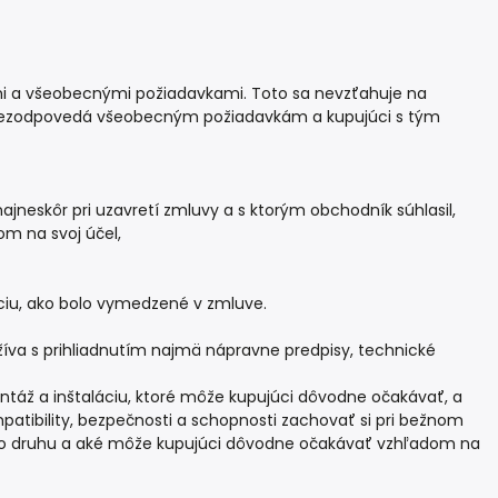
i a všeobecnými požiadavkami. Toto sa nevzťahuje na
c nezodpovedá všeobecným požiadavkám a kupujúci s tým
jneskôr pri uzavretí zmluvy a s ktorým obchodník súhlasil,
m na svoj účel,
ciu, ako bolo vymedzené v zmluve.
íva s prihliadnutím najmä nápravne predpisy, technické
táž a inštaláciu, ktoré môže kupujúci dôvodne očakávať, a
mpatibility, bezpečnosti a schopnosti zachovať si pri bežnom
ého druhu a aké môže kupujúci dôvodne očakávať vzhľadom na