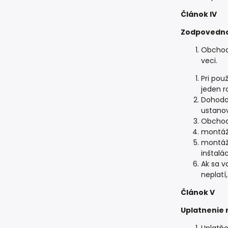
Článok IV
Zodpovedno
Obchodn
veci.
Pri pou
jeden r
Dohodou
ustanov
Obchodn
montáž 
montáž 
inštalá
Ak sa v
neplatí
Článok V
Uplatnenie 