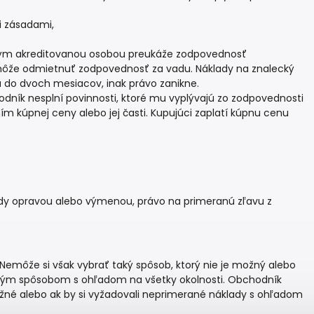
 zásadami,
ým akreditovanou osobou preukáže zodpovednosť
ôže odmietnuť zodpovednosť za vadu. Náklady na znalecký
 do dvoch mesiacov, inak právo zanikne.
odník nesplní povinnosti, ktoré mu vyplývajú zo zodpovednosti
ím kúpnej ceny alebo jej časti. Kupujúci zaplatí kúpnu cenu
dy opravou alebo výmenou, právo na primeranú zľavu z
Nemôže si však vybrať taký spôsob, ktorý nie je možný alebo
uhým spôsobom s ohľadom na všetky okolnosti. Obchodník
né alebo ak by si vyžadovali neprimerané náklady s ohľadom