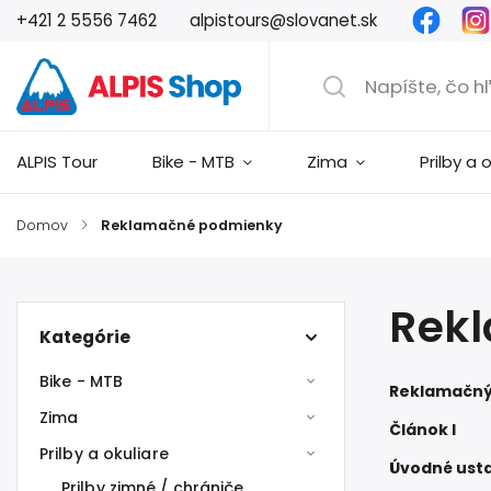
Faceb
+421 2 5556 7462
alpistours@slovanet.sk
ALPIS Tour
Bike - MTB
Zima
Prilby a 
Domov
/
Reklamačné podmienky
Rek
Kategórie
Bike - MTB
Reklamačný
Zima
Článok I
Prilby a okuliare
Úvodné ust
Prilby zimné / chrániče