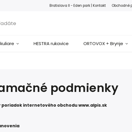
ook
Instagram
Bratislava II - Eden park |
Kontakt
Obchodné 
okuliare
HESTRA rukavice
ORTOVOX + Brynje
lamačné podmienky
 poriadok
internetového obchodu www.alpis.sk
anovenia