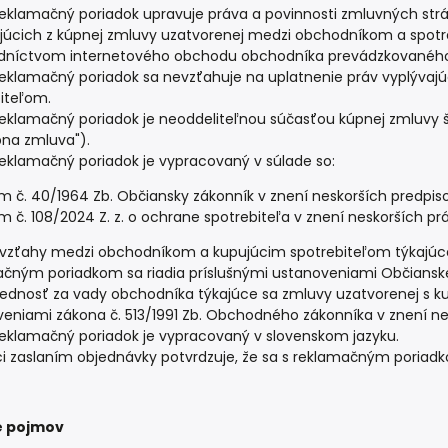
eklamačný poriadok upravuje práva a povinnosti zmluvných str
júcich z kúpnej zmluvy uzatvorenej medzi obchodníkom a spotr
dníctvom internetového obchodu obchodníka prevádzkovaného na
eklamačný poriadok sa nevzťahuje na uplatnenie práv vyplývajúc
iteľom.
eklamačný poriadok je neoddeliteľnou súčasťou kúpnej zmluvy špe
pna zmluva").
eklamačný poriadok je vypracovaný v súlade so:
 č. 40/1964 Zb. Občiansky zákonník v znení neskorších predpiso
 č. 108/2024 Z. z. o ochrane spotrebiteľa v znení neskorších pr
 vzťahy medzi obchodníkom a kupujúcim spotrebiteľom týkajúc
čným poriadkom sa riadia príslušnými ustanoveniami Občianske
dnosť za vady obchodníka týkajúce sa zmluvy uzatvorenej s kupu
eniami zákona č. 513/1991 Zb. Obchodného zákonníka v znení ne
eklamačný poriadok je vypracovaný v slovenskom jazyku.
i zaslaním objednávky potvrdzuje, že sa s reklamačným poriad
 pojmov