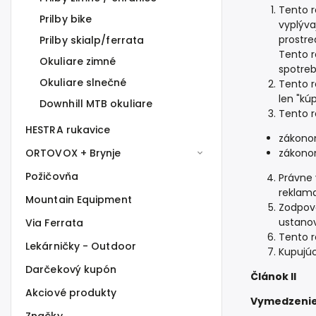
Tento r
Prilby bike
vyplýva
prostre
Prilby skialp/ferrata
Tento r
Okuliare zimné
spotreb
Okuliare slnečné
Tento r
len "kú
Downhill MTB okuliare
Tento r
HESTRA rukavice
zákonom
ORTOVOX + Brynje
zákonom
Požičovňa
Právne
reklama
Mountain Equipment
Zodpove
ustanov
Via Ferrata
Tento r
Lekárničky - Outdoor
Kupujúc
Darčekový kupón
Článok II
Akciové produkty
Vymedzenie