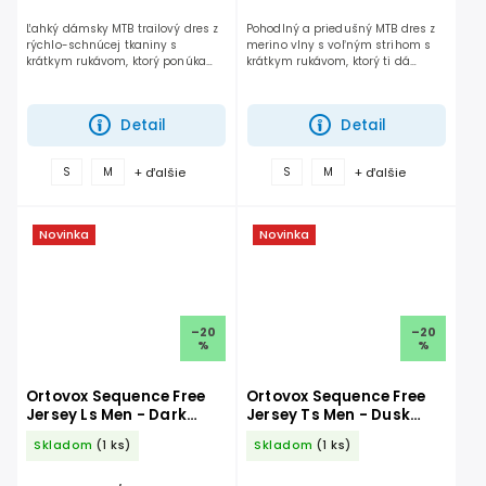
Ľahký dámsky MTB trailový dres z
Pohodlný a priedušný MTB dres z
rýchlo-schnúcej tkaniny s
merino vlny s voľným strihom s
krátkym rukávom, ktorý ponúka
krátkym rukávom, ktorý ti dá
ideálnu rovnováhu medzi
maximálnu slobodu pohybu a
priedušnosťou a ochranou.
zvládne aj dlhé dni na traile.
Funguje rovnako dobre do...
Detail
Detail
+ ďalšie
+ ďalšie
S
M
S
M
Novinka
Novinka
–20
–20
%
%
Ortovox Sequence Free
Ortovox Sequence Free
Jersey Ls Men - Dark
Jersey Ts Men - Dusk
Linen
Rose
Skladom
(1 ks)
Skladom
(1 ks)