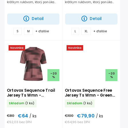
krátkym rukávom, ktorý ponúka
krátkym rukávom, ktorý ponúka
ideálnu rovnováhu medzi
ideálnu rovnováhu medzi
priedušnosťou a ochranou.
priedušnosťou a ochranou.
Detail
Detail
+ ďalšie
+ ďalšie
S
M
L
XL
Novinka
Novinka
–20
–20
%
%
Ortovox Sequence Trail
Ortovox Sequence Free
Jersey Ts Wmn -
Jersey Ts Wmn - Green
Chestnut
Sage
Skladom
(1 ks)
Skladom
(1 ks)
€64
€79,90
€80
/ ks
€100
/ ks
€52,03 bez DPH
€64,96 bez DPH