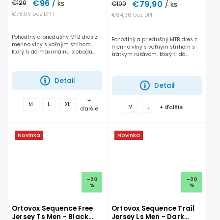
€96
€79,90
€120
/ ks
€100
/ ks
€78,05 bez DPH
€64,96 bez DPH
Pohodlný a priedušný MTB dres z
Pohodlný a priedušný MTB dres z
merino vlny s voľným strihom,
merino vlny s voľným strihom s
ktorý ti dá maximálnu slobodu
krátkym rukávom, ktorý ti dá
pohybu a zvládne aj dlhé dni na
maximálnu slobodu pohybu a
traile. Funguje rovnako dobre do
zvládne aj dlhé dni na traile.
kopca aj z kopca.
Funguje rovnako dobre do...
Detail
Detail
+
M
L
XL
+ ďalšie
M
L
ďalšie
Novinka
Novinka
–20
–20
%
%
Ortovox Sequence Free
Ortovox Sequence Trail
Jersey Ts Men - Black
Jersey Ls Men - Dark