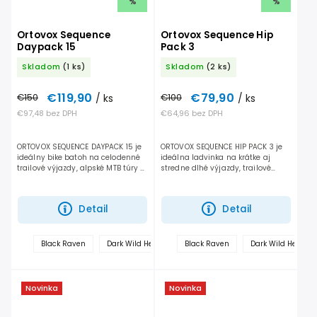
%
%
Ortovox Sequence
Ortovox Sequence Hip
Daypack 15
Pack 3
Skladom
(1 ks)
Skladom
(2 ks)
€119,90
€79,90
€150
/ ks
€100
/ ks
€97,48 bez DPH
€64,96 bez DPH
ORTOVOX SEQUENCE DAYPACK 15 je
ORTOVOX SEQUENCE HIP PACK 3 je
ideálny bike batoh na celodenné
ideálna ladvinka na krátke aj
trailové výjazdy, alpské MTB túry aj
stredne dlhé výjazdy, trailové
technické trate, kde potrebuješ
okruhy, bikepark alebo rýchle
viac výbavy, ale stále chceš
poobedňajšie jazdy. Veľmi dobre
zostať pohyblivý...
ergonomicky sedí na...
Detail
Detail
+
Black Raven
Dark Wild Herbs
Black Raven
Chestnut
Dark Wild Herbs
ďalšie
Novinka
Novinka