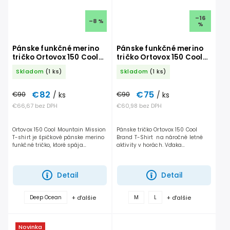
–16
–8 %
%
Pánske funkčné merino
Pánske funkčné merino
tričko Ortovox 150 Cool
tričko Ortovox 150 Cool
Mountain Mission
Brand
Skladom
(1 ks)
Skladom
(1 ks)
€82
€75
€90
/ ks
€90
/ ks
€66,67 bez DPH
€60,98 bez DPH
Ortovox 150 Cool Mountain Mission
Pánske tričko Ortovox 150 Cool
T-shirt je špičkové pánske merino
Brand T-Shirt na náročné letné
funkčné tričko, ktoré spája
aktivity v horách. Vďaka
prírodné materiály s modernou
inovatívnej technológii Beta-Spun
technológiou spracovania. Je
kombinuje jemnú tasmánsku
ideálne pre všetkých,...
merino vlnu s chladivými...
Detail
Detail
+ ďalšie
+ ďalšie
Deep Ocean
M
L
Novinka