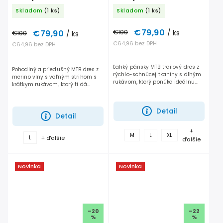
Raven
Linen
Skladom
(1 ks)
Skladom
(1 ks)
€79,90
€79,90
€100
/ ks
€100
/ ks
€64,96 bez DPH
€64,96 bez DPH
Ľahký pánsky MTB trailový dres z
Pohodlný a priedušný MTB dres z
rýchlo-schnúcej tkaniny s dlhým
merino vlny s voľným strihom s
rukávom, ktorý ponúka ideálnu
krátkym rukávom, ktorý ti dá
rovnováhu medzi priedušnosťou a
maximálnu slobodu pohybu a
ochranou.
zvládne aj dlhé dni na traile.
Funguje rovnako dobre do...
Detail
Detail
+
M
L
XL
+ ďalšie
L
ďalšie
Novinka
Novinka
–20
–22
%
%