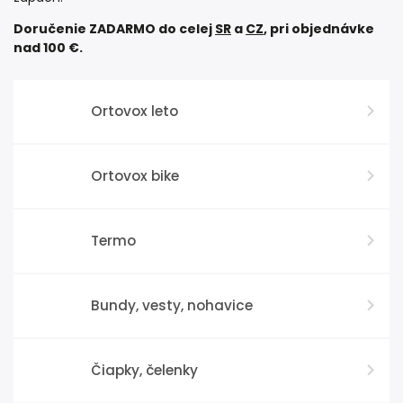
Doručenie ZADARMO do celej
SR
a
CZ
, pri objednávke
nad 100 €.
Ortovox leto
Ortovox bike
Termo
Bundy, vesty, nohavice
Čiapky, čelenky