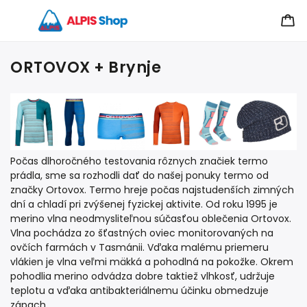
ORTOVOX + Brynje
Počas dlhoročného testovania rôznych značiek termo
prádla, sme sa rozhodli dať do našej ponuky termo od
značky Ortovox. Termo hreje počas najstudenších zimných
dní a chladí pri zvýšenej fyzickej aktivite. Od roku 1995 je
merino vlna neodmysliteľnou súčasťou oblečenia Ortovox.
Vlna pochádza zo šťastných oviec monitorovaných na
ovčích farmách v Tasmánii. Vďaka malému priemeru
vlákien je vlna veľmi mäkká a pohodlná na pokožke. Okrem
pohodlia merino odvádza dobre taktiež vlhkosť, udržuje
teplotu a vďaka antibakteriálnemu účinku obmedzuje
zápach.