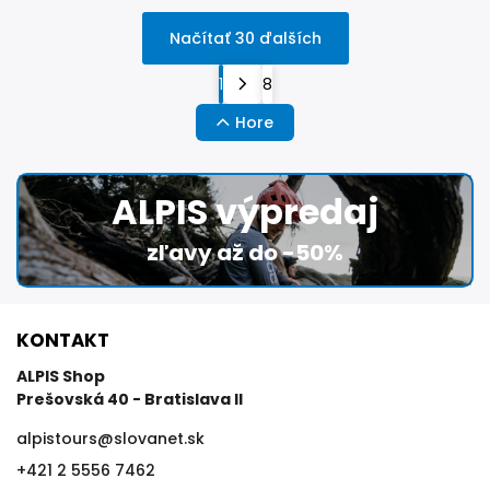
Načítať 30 ďalších
1
8
Hore
ALPIS výpredaj
zľavy až do -50%
KONTAKT
ALPIS Shop
Prešovská 40 - Bratislava II
alpistours
@
slovanet.sk
+421 2 5556 7462