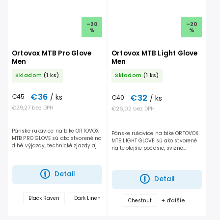
–20
–20
%
%
Ortovox MTB Pro Glove
Ortovox MTB Light Glove
Men
Men
Skladom
(1 ks)
Skladom
(1 ks)
€36
€32
€45
/ ks
€40
/ ks
€29,27 bez DPH
€26,02 bez DPH
Pánske rukavice na bike ORTOVOX
Pánske rukavice na bike ORTOVOX
MTB PRO GLOVE sú ako stvorené na
MTB LIGHT GLOVE sú ako stvorené
dlhé výjazdy, technické zjazdy aj
na teplejšie počasie, svižné
agresívnejší štýl jazdy. Dajú ti
trailové jazdy aj technickejšie
istotu pri pevnom držaní riadidiel,
úseky, kde rozhoduje presnosť a
ochránia...
cit v rukách....
Detail
Detail
+
Black Raven
Dark Linen
+ ďalšie
Chestnut
ďalšie