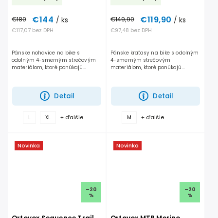
€144
€119,90
€180
/ ks
€149,90
/ ks
€117,07 bez DPH
€97,48 bez DPH
Pánske nohavice na bike s
Pánske kraťasy na bike s odolným
odolným 4-smerným strečovým
4-smerným strečovým
materiálom, ktoré ponúkajú
materiálom, ktoré ponúkajú
maximálne pohodlie, voľnosť
maximálne pohodlie, voľnosť
pohybu, odolnosť a spoľahlivý
pohybu, odolnosť a spoľahlivý
výkon pri celodennom jazdení v
výkon pri celodennom jazdení v
Detail
Detail
teréne.
teréne.
+ ďalšie
+ ďalšie
L
XL
M
Novinka
Novinka
–20
–20
%
%