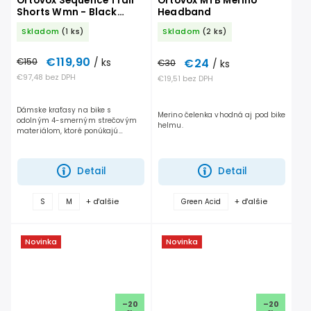
Ortovox Sequence Trail
Ortovox MTB Merino
Shorts Wmn - Black
Headband
Raven
Skladom
(1 ks)
Skladom
(2 ks)
€119,90
€150
/ ks
€24
€30
/ ks
€97,48 bez DPH
€19,51 bez DPH
Dámske kraťasy na bike s
Merino čelenka vhodná aj pod bike
odolným 4-smerným strečovým
helmu.
materiálom, ktoré ponúkajú
maximálne pohodlie, voľnosť
pohybu, odolnosť a spoľahlivý
výkon pri celodennom jazdení v
Detail
Detail
teréne.
+ ďalšie
+ ďalšie
S
M
Green Acid
Novinka
Novinka
–20
–20