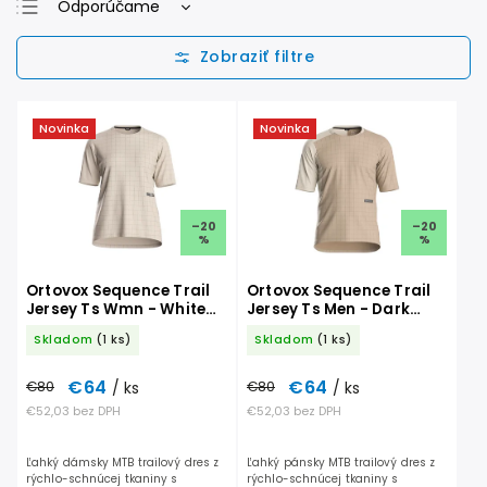
Odporúčame
Najlacnejšie
Najdrahšie
Najpredávanejšie
Novinka
Novinka
Abecedne
–20
–20
%
%
Ortovox Sequence Trail
Ortovox Sequence Trail
Jersey Ts Wmn - White
Jersey Ts Men - Dark
Tea
Linen
Skladom
(1 ks)
Skladom
(1 ks)
€64
€64
€80
/ ks
€80
/ ks
€52,03 bez DPH
€52,03 bez DPH
Ľahký dámsky MTB trailový dres z
Ľahký pánsky MTB trailový dres z
rýchlo-schnúcej tkaniny s
rýchlo-schnúcej tkaniny s