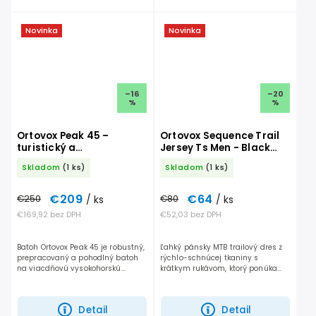
Novinka
Novinka
–16
–20
%
%
Ortovox Peak 45 –
Ortovox Sequence Trail
turistický a
Jersey Ts Men - Black
skialpinistický batoh 45 l
Raven
Skladom
(1 ks)
Skladom
(1 ks)
€209
€64
€250
/ ks
€80
/ ks
€169,92 bez DPH
€52,03 bez DPH
Batoh Ortovox Peak 45 je robustný,
Ľahký pánsky MTB trailový dres z
prepracovaný a pohodlný batoh
rýchlo-schnúcej tkaniny s
na viacdňovú vysokohorskú
krátkym rukávom, ktorý ponúka
turistiku a skialpinizmus s
ideálnu rovnováhu medzi
možnosťou upevnenia mačiek,
priedušnosťou a ochranou.
cepínov, lyží, prilby a...
Detail
Detail