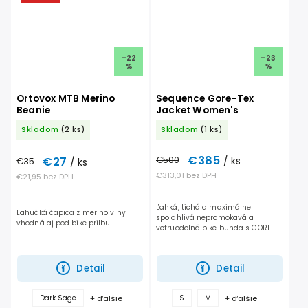
–22
–23
%
%
Ortovox MTB Merino
Sequence Gore-Tex
Beanie
Jacket Women's
Skladom
(2 ks)
Skladom
(1 ks)
€385
€500
/ ks
€27
€35
/ ks
€313,01 bez DPH
€21,95 bez DPH
Ľahká, tichá a maximálne
Ľahučká čapica z merino vlny
spolahlivá nepromokavá a
vhodná aj pod bike prilbu.
vetruodolná bike bunda s GORE-
TEX membránou a vodným
stĺpcom až 28 000 mm.
Detail
Detail
+ ďalšie
+ ďalšie
Dark Sage
S
M