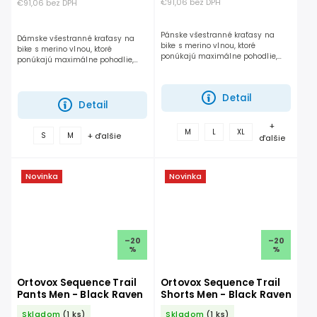
€91,06 bez DPH
€91,06 bez DPH
Pánske všestranné kraťasy na
Dámske všestranné kraťasy na
bike s merino vlnou, ktoré
bike s merino vlnou, ktoré
ponúkajú maximálne pohodlie,
ponúkajú maximálne pohodlie,
voľnosť pohybu, odolnosť a
voľnosť pohybu, odolnosť a
spoľahlivý výkon pri celodennom
spoľahlivý výkon pri celodennom
jazdení v teréne.
jazdení v teréne.
Detail
Detail
+
M
L
XL
+ ďalšie
S
M
ďalšie
Novinka
Novinka
–20
–20
%
%
Ortovox Sequence Trail
Ortovox Sequence Trail
Pants Men - Black Raven
Shorts Men - Black Raven
Skladom
(1 ks)
Skladom
(1 ks)