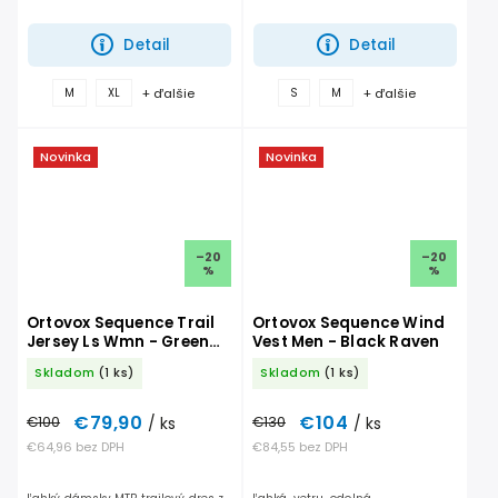
ochranou.
ochranou.
Detail
Detail
+ ďalšie
+ ďalšie
M
XL
S
M
Novinka
Novinka
–20
–20
%
%
Ortovox Sequence Trail
Ortovox Sequence Wind
Jersey Ls Wmn - Green
Vest Men - Black Raven
Acid
Skladom
(1 ks)
Skladom
(1 ks)
€79,90
€104
€100
/ ks
€130
/ ks
€64,96 bez DPH
€84,55 bez DPH