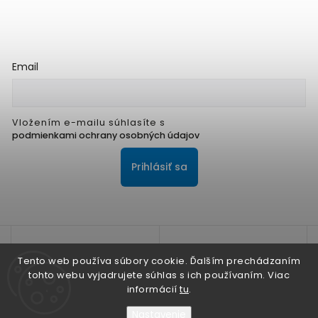
Email
Vložením e-mailu súhlasíte s
podmienkami ochrany osobných údajov
Prihlásiť sa
Tento web používa súbory cookie. Ďalším prechádzaním
tohto webu vyjadrujete súhlas s ich používaním. Viac
informácií
tu
.
Na zlepšenie našich služieb používame cookies. O ich
používaní a možnostiach nastavenia sa dozviete viac v
Nastavenie