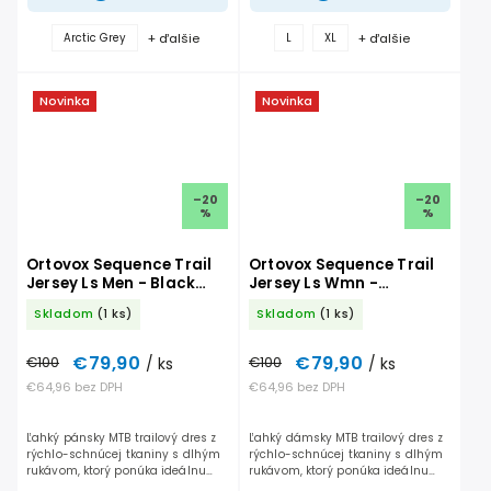
+ ďalšie
+ ďalšie
Arctic Grey
L
XL
Novinka
Novinka
–20
–20
%
%
Ortovox Sequence Trail
Ortovox Sequence Trail
Jersey Ls Men - Black
Jersey Ls Wmn -
Raven
Chestnut
Skladom
(1 ks)
Skladom
(1 ks)
€79,90
€79,90
€100
/ ks
€100
/ ks
€64,96 bez DPH
€64,96 bez DPH
Ľahký pánsky MTB trailový dres z
Ľahký dámsky MTB trailový dres z
rýchlo-schnúcej tkaniny s dlhým
rýchlo-schnúcej tkaniny s dlhým
rukávom, ktorý ponúka ideálnu
rukávom, ktorý ponúka ideálnu
rovnováhu medzi priedušnosťou a
rovnováhu medzi priedušnosťou a