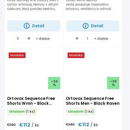
Ľahký dámsky MTB trailový dres z
Ľahká, vetru-odolná
rýchlo-schnúcej tkaniny s dlhým
vesta poskytuje maximálnu
rukávom, ktorý ponúka ideálnu
ochranu, ventiláciu a voľnosť
rovnováhu medzi priedušnosťou a
pohybu pri horskej cyklistike.
ochranou.
Detail
Detail
+ ďalšie
+ ďalšie
S
M
M
L
Novinka
Novinka
–20
–20
%
%
Ortovox Sequence Free
Ortovox Sequence Free
Shorts Wmn - Black
Shorts Men - Black Raven
Raven
Skladom
(1 ks)
Skladom
(1 ks)
€112
€112
€140
/ ks
€140
/ ks