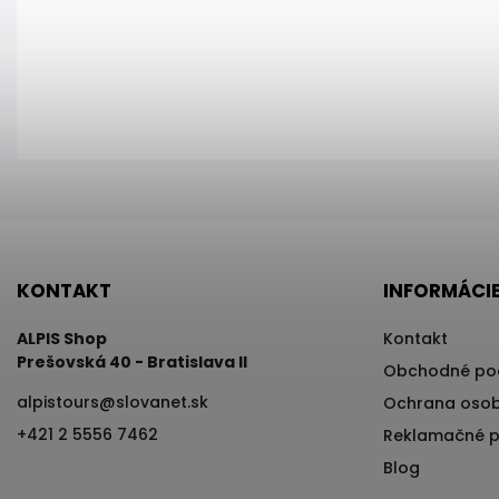
KONTAKT
INFORMÁCIE
ALPIS Shop
Kontakt
Prešovská 40 - Bratislava II
Obchodné po
alpistours
@
slovanet.sk
Ochrana osob
+421 2 5556 7462
Reklamačné 
Blog