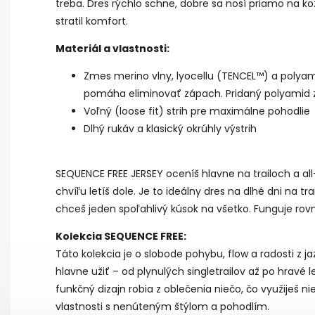
treba. Dres rýchlo schne, dobre sa nosí priamo na kož
stratil komfort.
Materiál a vlastnosti:
Zmes merino vlny, lyocellu (TENCEL™) a polyam
pomáha eliminovať zápach. Pridaný polyamid zv
Voľný (loose fit) strih pre maximálne pohodlie
Dlhý rukáv a klasický okrúhly výstrih
SEQUENCE FREE JERSEY oceníš hlavne na trailoch a all
chvíľu letíš dole. Je to ideálny dres na dlhé dni na tra
chceš jeden spoľahlivý kúsok na všetko. Funguje rov
Kolekcia SEQUENCE FREE:
Táto kolekcia je o slobode pohybu, flow a radosti z ja
hlavne užiť – od plynulých singletrailov až po hravé 
funkčný dizajn robia z oblečenia niečo, čo využiješ n
vlastnosti s nenúteným štýlom a pohodlím.