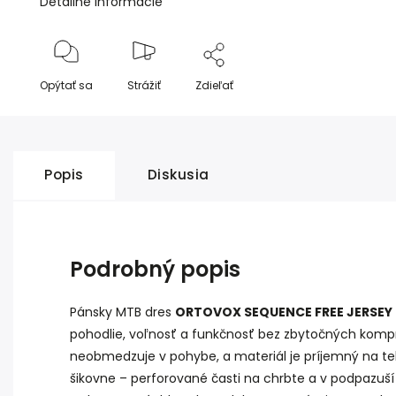
Detailné informácie
Opýtať sa
Strážiť
Zdieľať
Popis
Diskusia
Podrobný popis
Pánsky MTB dres
ORTOVOX SEQUENCE FREE JERSEY 
pohodlie, voľnosť a funkčnosť bez zbytočných kompro
neobmedzuje v pohybe, a materiál je príjemný na telo 
šikovne – perforované časti na chrbte a v podpazu