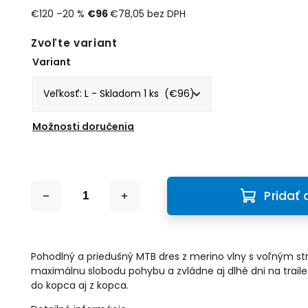
€120
–20 %
€96
€78,05 bez DPH
Zvoľte variant
Variant
Možnosti doručenia
Pridať 
Pohodlný a priedušný MTB dres z merino vlny s voľným str
maximálnu slobodu pohybu a zvládne aj dlhé dni na trail
do kopca aj z kopca.