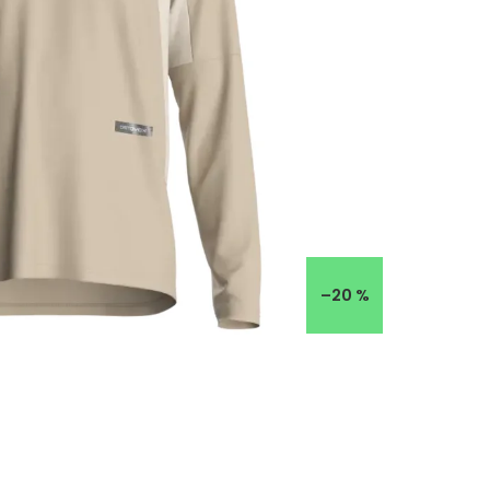
–20 %