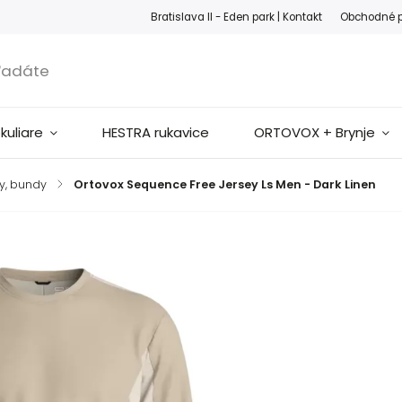
ook
Instagram
Bratislava II - Eden park |
Kontakt
Obchodné 
okuliare
HESTRA rukavice
ORTOVOX + Brynje
ty, bundy
/
Ortovox Sequence Free Jersey Ls Men - Dark Linen