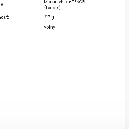
Merino vlna + TENCEL
iál
:
(Lyocel)
217 g
osť
:
voľný