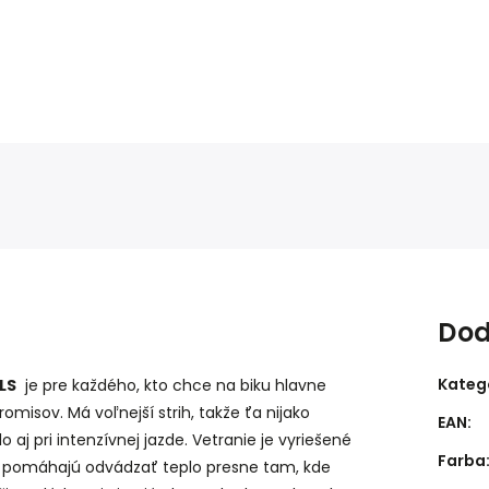
Dod
Kateg
LS
je pre každého, kto chce na biku hlavne
misov. Má voľnejší strih, takže ťa nijako
EAN
:
aj pri intenzívnej jazde. Vetranie je vyriešené
Farba
ší pomáhajú odvádzať teplo presne tam, kde