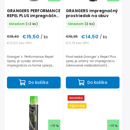
GRANGERS PERFORMANCE
GRANGERS impregnačný
REPEL PLUS impregnáčný
prostriedok na obuv
sprej
Skladom
(>2 ks)
Skladom
(2 ks)
€15,50
€14,50
€18,40
/ ks
€16,35
/ ks
€12,60 bez DPH
€11,79 bez DPH
Granger´s Performance Repel
Prostriedok Granger´s Repel Plus
Spray je vysoko účinná
sprej je určený na impregnáciu
impregnácia vo forme spreja,
(obnovenie vodeodolnosti)
ktorá obnovuje a zintenzívňuje
obuvi. Vhodný pre všetky
vode odolnosť a chráni pred
materiály (koža, nubuk, semiš,
usadzovaním špiny. Pri tom...
textilné zvršok)....
Do košíka
Do košíka
Novinka
Výpredaj
–11 %
–11 %