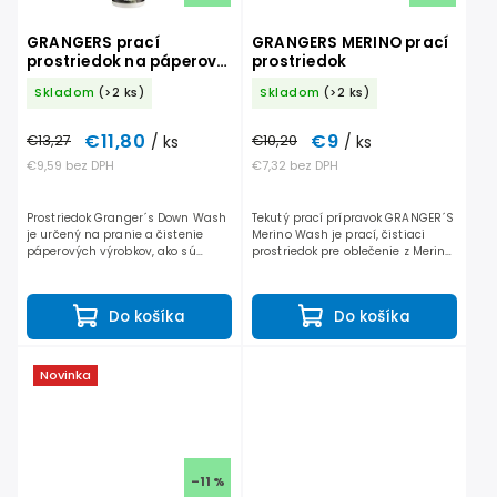
GRANGERS prací
GRANGERS MERINO prací
prostriedok na páperové
prostriedok
výrobky
Skladom
(>2 ks)
Skladom
(>2 ks)
€11,80
€9
€13,27
/ ks
€10,20
/ ks
€9,59 bez DPH
€7,32 bez DPH
Prostriedok Granger´s Down Wash
Tekutý prací prípravok GRANGER´S
je určený na pranie a čistenie
Merino Wash je prací, čistiaci
páperových výrobkov, ako sú
prostriedok pre oblečenie z Merino
bundy, spacie vaky, či
vlny.
zateplovacie bundy so Swiss Wool
a podobné.
Do košíka
Do košíka
Novinka
–11 %