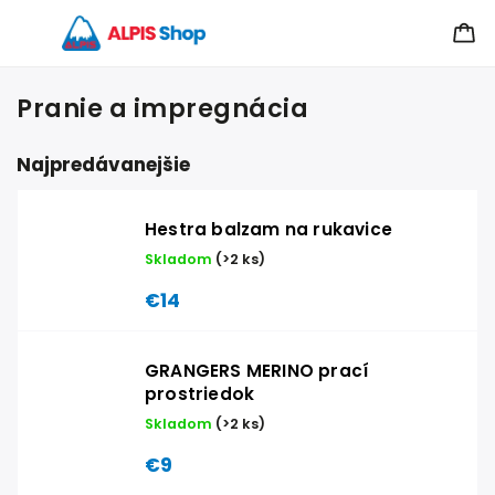
Pranie a impregnácia
Najpredávanejšie
Hestra balzam na rukavice
Skladom
(>2 ks)
€14
GRANGERS MERINO prací
prostriedok
Skladom
(>2 ks)
€9