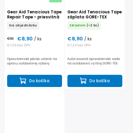
Gear Aid Tenacious Tape
Gear Aid Tenacious Tape
Repair Tape - priesvitná
záplata GORE-TEX
Na objednávku
Skladom
(>2 ks)
€8,90
€8,90
€10
/ ks
/ ks
€7,24 bez DPH
€7,24 bez DPH
Opravárenská páska určená na
Autorizovaná opravárenská sada
opravy outdoorovej výbavy.
na outdoorovú výstroj GORE-TEX.
Do košíka
Do košíka