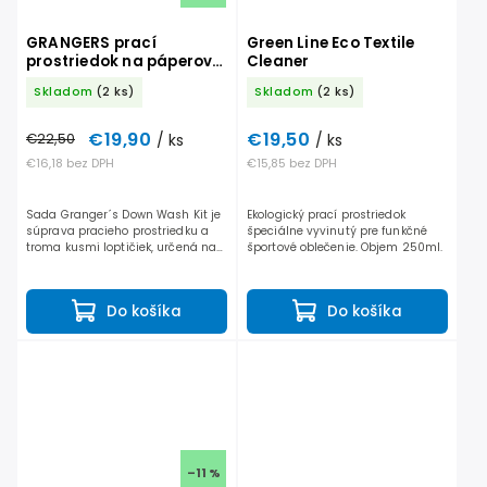
GRANGERS prací
Green Line Eco Textile
prostriedok na páperové
Cleaner
výrobky - sada
Skladom
(2 ks)
Skladom
(2 ks)
€19,90
€19,50
€22,50
/ ks
/ ks
€16,18 bez DPH
€15,85 bez DPH
Sada Granger´s Down Wash Kit je
Ekologický prací prostriedok
súprava pracieho prostriedku a
špeciálne vyvinutý pre funkčné
troma kusmi loptičiek, určená na
športové oblečenie. Objem 250ml.
pranie a čistenie páperových
výrobkov, ako sú bundy, spacie
vaky, či zateplovacie...
Do košíka
Do košíka
–11 %