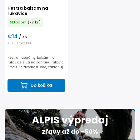
Hestra balzam na
rukavice
Skladom
(>2 ks)
€14
/ ks
€11,38 bez DPH
Hestra naturálny balzám na
rukavice slúži na ochranu rukavíc.
Predlžuje životnosť kože, zabraňuje
vyschnutiu. Aplikujte handričkou,
až kým koža nieje nasiaknutá,
svetlá kože...
Do košíka
ALPIS výpredaj
zľavy až do -50%