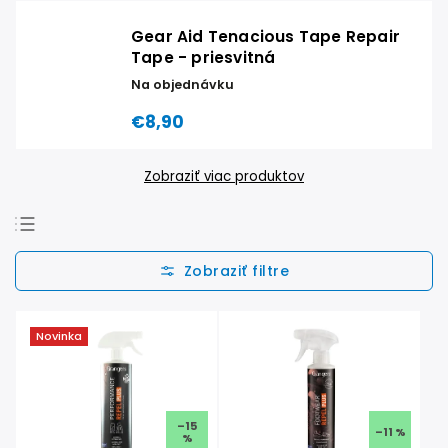
Gear Aid Tenacious Tape Repair
Tape - priesvitná
Na objednávku
€8,90
Zobraziť viac produktov
Odporúčame
Najlacnejšie
Najdrahšie
Novinka
Najpredávanejšie
Abecedne
–15
–11 %
%