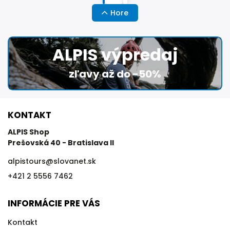
Hore
ALPIS výpredaj
zľavy až do -50%
KONTAKT
ALPIS Shop
Prešovská 40 - Bratislava II
alpistours
@
slovanet.sk
+421 2 5556 7462
INFORMÁCIE PRE VÁS
Kontakt