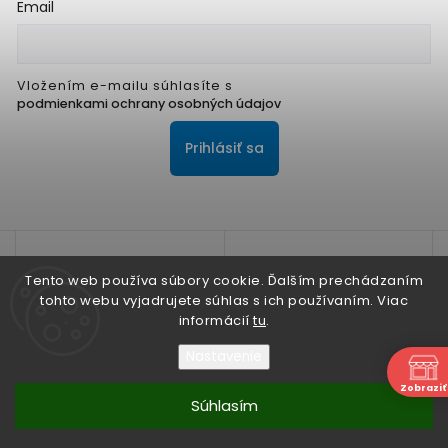
Email
Vložením e-mailu súhlasíte s
podmienkami ochrany osobných údajov
Prihlásiť sa
Tento web používa súbory cookie. Ďalším prechádzaním
tohto webu vyjadrujete súhlas s ich používaním. Viac
informácií
tu
.
Na zlepšenie našich služieb používame cookies. O ich
používaní a možnostiach nastavenia sa dozviete viac v
Nastavenie
Zásadách ochrany osobných údajov
N
Zobraziť
Súhlasím
Nesúhlasím
Copyright 2026
ALPIS SHOP
. Všetky práva vyhradené.
Súhlasím
Vytvořil
Shoptet
| Design
Shoptak.cz