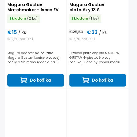
Magura Gustav
Magura Gustav
Matchmaker - Ispec EV
platničky 13.S
Skladom
(2 ks)
Skladom
(1 ks)
€15
€23
/ ks
€25,50
/ ks
€12,20 bez DPH
€18,70 bez DPH
Magura adaptér na použitie
Brzdové platničky pre MAGURA
Magura Gustav, Louise brzdovej
GUSTAV 4-piestové brzdy
páčky a Shimano radenia na
ponúkajú ideálny pomer medzi
jednej objímke.
brzdnou silou, výkonom,
hlučnosťou a životnosťou.
Do košíka
Do košíka