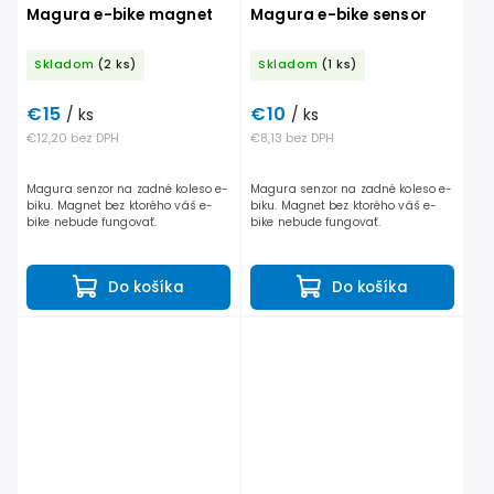
Magura e-bike magnet
Magura e-bike sensor
Skladom
(2 ks)
Skladom
(1 ks)
€15
€10
/ ks
/ ks
€12,20 bez DPH
€8,13 bez DPH
Magura senzor na zadné koleso e-
Magura senzor na zadné koleso e-
biku. Magnet bez ktorého váš e-
biku. Magnet bez ktorého váš e-
bike nebude fungovať.
bike nebude fungovať.
Do košíka
Do košíka