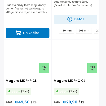
patentovanou technológiou
Hľadáte brzdy ktoré majú dobrý
(Dovetail Interlink Technology)
pomer / cena / výkon? Magura
pričom príruba je vyrobená zo
MT5 je presne to, čo ste hľadali. •
zliatiny hliníka a prichytená
Brzdy MAGURA Vám v ALPISe
šiestimi nitmi o brzdovú časť...
Detail
vieme aj namontovať, stačí si
dohodnúť termín.
180 mm
203 mm
220 m
Do košíka
–17
–14
%
%
Magura MDR-P CL
Magura MDR-C CL
Skladom
(2 ks)
Skladom
(2 ks)
€49,50
€29,90
€60
/ ks
€35
/ ks