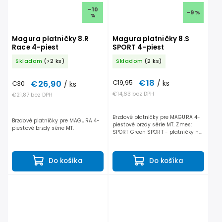
–10
–9 %
%
Magura platničky 8.R
Magura platničky 8.S
Race 4-piest
SPORT 4-piest
Skladom
(>2 ks)
Skladom
(2 ks)
€18
€19,95
/ ks
€26,90
€30
/ ks
€14,63 bez DPH
€21,87 bez DPH
Brzdové platničky pre MAGURA 4-
Brzdové platničky pre MAGURA 4-
piestové brzdy série MT. Zmes:
piestové brzdy série MT.
SPORT Green SPORT - platničky na
dlhé túry, ktoré ponúkajú
bezpečnosť spolu s vynikajúcim
výkonom vo všetkých...
Do košíka
Do košíka