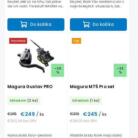
bicykel, aké sú na trhu, tak práve
bicykel, ktoré Vás nesklamú ani v
ste ich našli. Trickstuff MAXIMA sú
najkritickejších situáciach, tak
výkonné bezproblémové brzdy, na
práve ste ich našli. Trickstuff
ktoré sa môžete spoľahnúť či už
Direttissima sú výkonné
sa...
bezproblémové brzdy, na...
Do košíka
Do košíka
Novinka
Tip
–20
–23
%
%
Magura Gustav PRO
Magura MT5 Pro set
Skladom
(2 ks)
Skladom
(1 ks)
€249
€245
€315
/ ks
€319
/ ks
€202,44 bez DPH
€199,19 bez DPH
Hydraulická štvor-piestová
Hľadáte brzdy ktoré majú dobrý