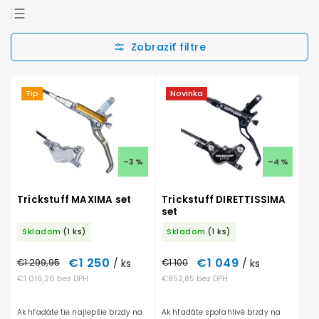
Odporúčame
Najlacnejšie
Najdrahšie
Tip
Novinka
Najpredávanejšie
Abecedne
–3 %
–4 %
Trickstuff MAXIMA set
Trickstuff DIRETTISSIMA
set
Skladom
(1 ks)
Skladom
(1 ks)
€1 250
€1 049
€1 299,95
/ ks
€1 100
/ ks
€1 016,26 bez DPH
€852,85 bez DPH
Ak hľadáte tie najlepšie brzdy na
Ak hľadáte spoľahlivé brzdy na