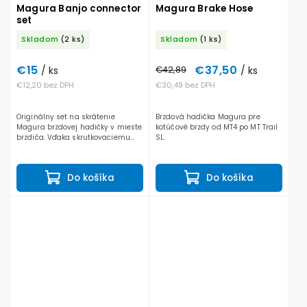
Magura Banjo connector
Magura Brake Hose
set
Skladom
(2 ks)
Skladom
(1 ks)
€15
€37,50
/ ks
€42,89
/ ks
€12,20 bez DPH
€30,49 bez DPH
Originálny set na skrátenie
Brzdová hadička Magura pre
Magura brzdovej hadičky v mieste
kotúčové brzdy od MT4 po MT Trail
brzdiča. Vďaka skrutkovaciemu
SL.
systému je montáž jednoduchšia,
rýchlejšia a ideálna pre domácich
mechanikov aj...
Do košíka
Do košíka