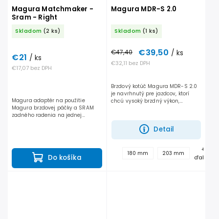
Magura Matchmaker -
Magura MDR-S 2.0
Sram - Right
Skladom
(2 ks)
Skladom
(1 ks)
€39,50
€47,40
/ ks
€21
/ ks
€32,11 bez DPH
€17,07 bez DPH
Brzdový kotúč Magura MDR-S 2.0
je navrhnutý pre jazdcov, ktorí
Magura adaptér na použitie
chcú vysoký brzdný výkon,
Magura brzdovej páčky a SRAM
stabilitu a spoľahlivosť aj pri
zadného radenia na jednej
dlhých zjazdoch a vysokom
objímke.
zaťažení. Vďaka novej...
Detail
+
180 mm
203 mm
Do košíka
ďalšie