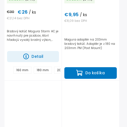
€26
€30
/ ks
€9,95
/ ks
€21,14 bez DPH
€8,09 bez DPH
Brzdový kotúč Magura Storm HC je
navrhnutý pre jazdcov, ktorí
Magura adaptér na 203mm
hľadajú vysoký brzdný výkon,
brzdový kotúč. Adaptér je z 180 na
odolnosť a spoľahlivosť v každom
203mm PM (Post Mount)
teréne. Vďaka zosilnenej
konštrukcii zvláda vyššie...
Detail
+
160 mm
180 mm
203 mm
Do košíka
ďalšie