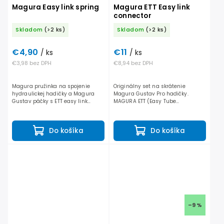
Magura Easy link spring
Magura ETT Easy link
connector
Skladom
(>2 ks)
Skladom
(>2 ks)
€4,90
€11
/ ks
/ ks
€3,98 bez DPH
€8,94 bez DPH
Magura pružinka na spojenie
Originálny set na skrátenie
hydraulickej hadičky a Magura
Magura Gustav Pro hadičky.
Gustav páčky s ETT easy link
MAGURA ETT (Easy Tube
konektorom.
Technology) umožňuje rýchle a
bezpečné pripojenie hydraulickej
hadičky k brzdovej páke Magura
Do košíka
Do košíka
Gustav...
–9 %