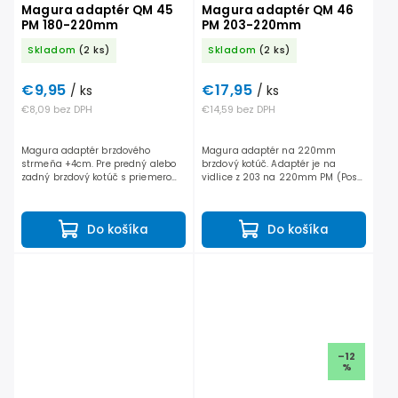
Magura adaptér QM 45
Magura adaptér QM 46
PM 180-220mm
PM 203-220mm
Skladom
(2 ks)
Skladom
(2 ks)
€9,95
€17,95
/ ks
/ ks
€8,09 bez DPH
€14,59 bez DPH
Magura adaptér brzdového
Magura adaptér na 220mm
strmeňa +4cm. Pre predný alebo
brzdový kotúč. Adaptér je na
zadný brzdový kotúč s priemerom
vidlice z 203 na 220mm PM (Post
220 mm. PM - Post Mount
Mount) ako napríklad Rock Shox
uchytenie. Balenie vrátane
Zebb, Fox 38 a 40 séria.
skrutiek. • Predná vidlica - zo 180...
Do košíka
Do košíka
–12
%