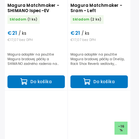
Magura Matchmaker -
Magura Matchmaker -
SHIMANO Ispec-EV
Sram - Left
Skladom
(1 ks)
Skladom
(2 ks)
€21
€21
/ ks
/ ks
€17,07 bez DPH
€17,07 bez DPH
Magura adaptér na použitie
Magura adaptér na použitie
Magura brzdovej páčky a
Magura brzdovej páčky a OneUp,
SHIMANO zadného radenia na
Rock Shox Reverb sedlovky,
jednej objímke. Kompatibilné s 12
prípadne SRAM predného radenia
rýchlostným Shimano radením.
na jednej objímke.
Do košíka
Do košíka
–16
%