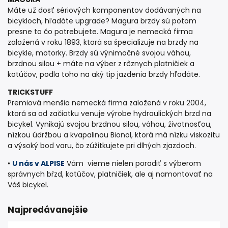
Máte už dosť sériových komponentov dodávaných na
bicykloch, hľadáte upgrade? Magura brzdy sú potom
presne to čo potrebujete. Magura je nemecká firma
založená v roku 1893, ktorá sa špecializuje na brzdy na
bicykle, motorky. Brzdy sú výnimočné svojou váhou,
brzdnou silou + máte na výber z rôznych platničiek a
kotúčov, podla toho na aký tip jazdenia brzdy hľadáte.
TRICKSTUFF
Premiová menšia nemecká firma založená v roku 2004,
ktorá sa od začiatku venuje výrobe hydraulických brzd na
bicykel. Vynikajú svojou brzdnou silou, váhou, životnosťou,
nízkou údržbou a kvapalinou Bionol, ktorá má nízku viskozitu
a výsoký bod varu, čo zúžitkujete pri dlhých zjazdoch.
•
U nás v ALPISE
Vám vieme nielen poradiť s výberom
správnych bŕzd, kotúčov, platničiek, ale aj namontovať na
Váš bicykel.
Najpredávanejšie