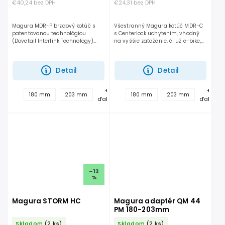
€40,24 bez DPH
€24,31 bez DPH
Magura MDR-P brzdový kotúč s
Všestranný Magura kotúč MDR-C
patentovanou technológiou
s Centerlock uchytením, vhodný
(Dovetail Interlink Technology)
na vyššie zaťaženie, či už e-bike,
pričom príruba je vyrobená zo
alebo zjazd, enduro. Disk má
zliatiny hliníka a prichytená
hliníkovú prírubu a oceľovú
šiestimi nitmi o brzdovú časť...
brzdovú časť, je pevný a...
Detail
Detail
+
+
180 mm
203 mm
180 mm
203 mm
ďalšie
ďalšie
–13
%
Magura STORM HC
Magura adaptér QM 44
PM 180-203mm
Skladom
(2 ks)
Skladom
(2 ks)