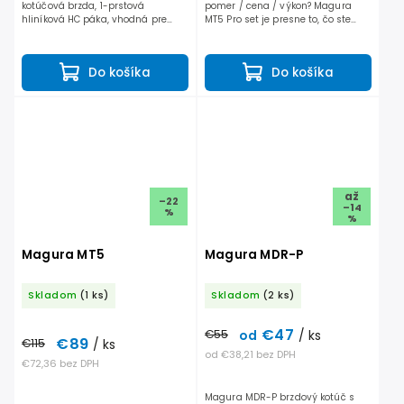
kotúčová brzda, 1-prstová
pomer / cena / výkon? Magura
hliníková HC páka, vhodná pre
MT5 Pro set je presne to, čo ste
ťažký gravity alebo e-bike.
hľadali. MT5 Pro v sete predná +
Zabezpečí precízny brzdný účinok
zadná teraz s jedno prstovou
pri všetkých podmienkach....
páčkou a Magura Storm...
Do košíka
Do košíka
až
–22
–14
%
%
Magura MT5
Magura MDR-P
Skladom
(1 ks)
Skladom
(2 ks)
€47
€55
/ ks
od
€89
€115
/ ks
od €38,21 bez DPH
€72,36 bez DPH
Magura MDR-P brzdový kotúč s