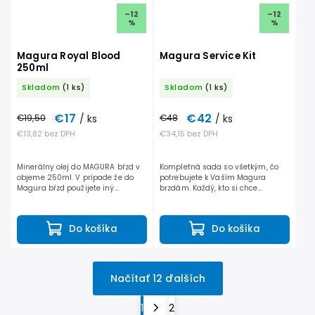
–12
–12
%
%
Magura Royal Blood
Magura Service Kit
250ml
Skladom
(1 ks)
Skladom
(1 ks)
€17
€42
€19,50
/ ks
€48
/ ks
€13,82 bez DPH
€34,15 bez DPH
Minerálny olej do MAGURA bŕzd v
Kompletná sada so všetkým, čo
objeme 250ml. V prípade že do
potrebujete k Vaším Magura
Magura bŕzd použijete iný
brzdám. Každý, kto si chce
minerálny olej ako Magura,
servisovať Magura brzdy sám, by
strácate záruku na brzdy. Magura
mal vlastniť túto sadu. Sada je
odporúča používať výhradne...
kompatibilná aj s Magura...
Do košíka
Do košíka
Načítať 12 ďalších
1
2