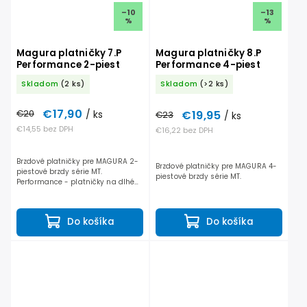
–10
–13
%
%
Magura platničky 7.P
Magura platničky 8.P
Performance 2-piest
Performance 4-piest
Skladom
(2 ks)
Skladom
(>2 ks)
€17,90
€20
/ ks
€19,95
€23
/ ks
€14,55 bez DPH
€16,22 bez DPH
Brzdové platničky pre MAGURA 2-
Brzdové platničky pre MAGURA 4-
piestové brzdy série MT.
piestové brzdy série MT.
Performance - platničky na dlhé
túry, ktoré ponúkajú bezpečnosť
spolu s vynikajúcim výkonom vo
všetkých situáciach....
Do košíka
Do košíka