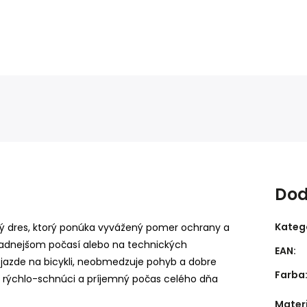
Dod
Kateg
vý dres, ktorý ponúka vyvážený pomer ochrany a
chladnejšom počasí alebo na technických
EAN
:
ý jazde na bicykli, neobmedzuje pohyb a dobre
Farba
ý, rýchlo-schnúci a príjemný počas celého dňa
Mater