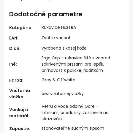
Dodatočné parametre
Rukavice HESTRA
Kategória
:
Zvoľte variant
EAN
:
vyrobená z kozej kože
Dlaň
:
Ergo Grip – rukavice šité s vopred
Iné
:
zakrivenými prstami pre lepšiu
priľnavosť k paličke, riaditkám
Grey & Offwhite
Farba
:
Vnútorná
bez vnútornej vložky
vložka
:
Vetru a vode odolný Gore –
Vonkajší
Infinium, priedušný, zosilnené na
materiál
:
ukazováku
sťahovateľné suchým zipsom
Zápästie
: