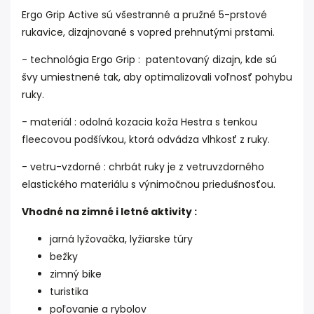
Ergo Grip Active sú všestranné a pružné 5-prstové
rukavice, dizajnované s vopred prehnutými prstami.
- technológia Ergo Grip : patentovaný dizajn, kde sú
švy umiestnené tak, aby optimalizovali voľnosť pohybu
ruky.
- materiál : odolná kozacia koža Hestra s tenkou
fleecovou podšívkou, ktorá odvádza vlhkosť z ruky.
- vetru-vzdorné : chrbát ruky je z vetruvzdorného
elastického materiálu s výnimočnou priedušnosťou.
Vhodné na zimné i letné aktivity :
jarná lyžovačka, lyžiarske túry
bežky
zimný bike
turistika
poľovanie a rybolov