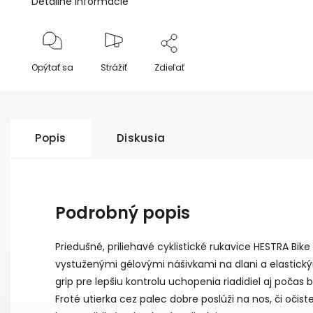
Detailné informácie
Opýtať sa
Strážiť
Zdieľať
Popis
Diskusia
Podrobný popis
Priedušné, priliehavé cyklistické rukavice HESTRA Bik
vystuženými gélovými nášivkami na dlani a elastic
grip pre lepšiu kontrolu uchopenia riadidiel aj počas
Froté utierka cez palec dobre poslúži na nos, či očist