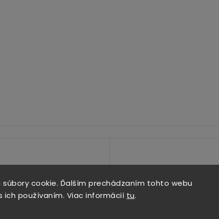
 súbory cookie. Ďalším prechádzaním tohto webu
s ich používaním. Viac informácií
tu
.
Copyright 2026
ALPIS SHOP
. Všetky práva vyhradené.