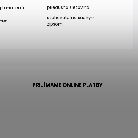
priedušná sieťovina
ší materiál
:
sťahovateľné suchým
tie
:
zipsom
PRIJÍMAME ONLINE PLATBY