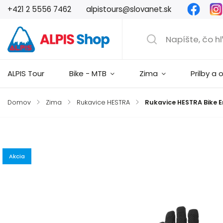
Faceb
+421 2 5556 7462
alpistours@slovanet.sk
ALPIS Tour
Bike - MTB
Zima
Prilby a 
Domov
/
Zima
/
Rukavice HESTRA
/
Rukavice HESTRA Bike E
Značka:
Hestra
Akcia