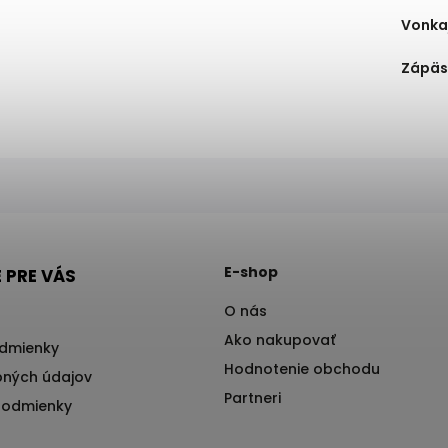
Vonkaj
Zápäs
E-shop
 PRE VÁS
O nás
Ako nakupovať
dmienky
Hodnotenie obchodu
ných údajov
Partneri
podmienky