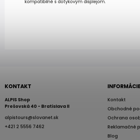
kompatibilné s dotykovým displejom.
KONTAKT
INFORMÁCIE
ALPIS Shop
Kontakt
Prešovská 40 - Bratislava II
Obchodné po
alpistours
@
slovanet.sk
Ochrana osob
+421 2 5556 7462
Reklamačné 
Blog