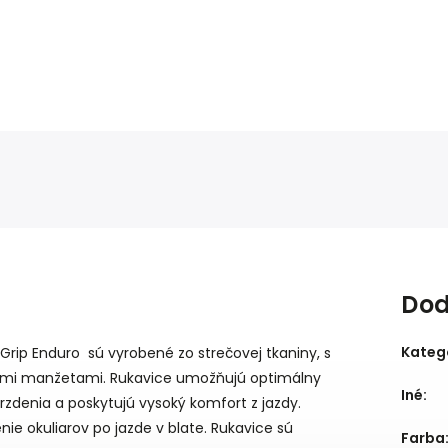
Dod
Kateg
e Grip Enduro sú vyrobené zo strečovej tkaniny, s
kými manžetami. Rukavice umožňujú optimálny
Iné
:
 brzdenia a poskytujú vysoký komfort z jazdy.
enie okuliarov po jazde v blate. Rukavice sú
Farba