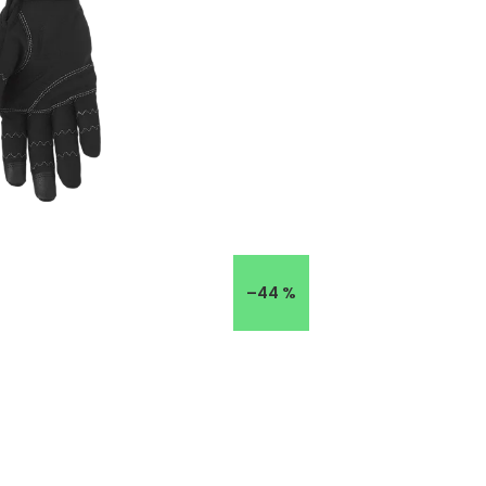
–44 %