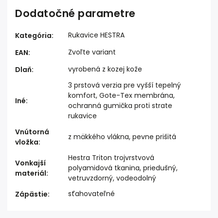
Dodatočné parametre
Rukavice HESTRA
Kategória
:
Zvoľte variant
EAN
:
vyrobená z kozej kože
Dlaň
:
3 prstová verzia pre vyšší tepelný
komfort, Gote-Tex membrána,
Iné
:
ochranná gumička proti strate
rukavice
Vnútorná
z mäkkého vlákna, pevne prišitá
vložka
:
Hestra Triton trojvrstvová
Vonkajší
polyamidová tkanina, priedušný,
materiál
:
vetruvzdorný, vodeodolný
sťahovateľné
Zápästie
: