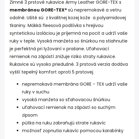
Zimné 3 prstové rukavice Army Leather GORE-TEX s
membránou GORE-TEX®
sú nepremokavé a vetru
odolné. Ušité sú z kvalitnej kozej kože a polyamidovej
tkaniny. Mäkká fleesová podšívka s hrejivou
syntetickou izoláciou je príjemná na pocit a udrží vaše
ruky v teple. Vysoká manžeta so šnúrkou na stiahnutie
je perfektná pri lyžovaní v prašane. Uťahovací
remienok na zápästí znižuje riziko straty rukavice.
Rukavice sú vysoko priedušné. 3 prstová verzia dodáva
vyšší tepelný komfort oproti 5 prstovej.
nepremokavá membrána GORE - TEX udrží vaše
ruky v suchu
vysoká manžeta so sťahovacou šnúrkou
uťahovací remienok na zápästí so suchým
zipsom
pútka na ruku zabraňujú strate rukavíc
možnosť zopnutia rukavíc pomocou karabínky