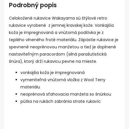
Podrobný popis
Celokožené rukavice Wakayama sú štýlové retro
rukavice vyrobené z jemnej kravskej kože. Vonkajšía
koža je impregnovaná a vnútorná podšívka je z
teplého vlneného froté materiálu. Zápästie rukavice je
spevnené neoprénovou manžetou a tiež je doplnené
nastaviteľným paracordom (silná parašutistická
šnúra), ktorý drží rukavicu pevne na mieste.
vonkajšia koža je impregnovaná
vymeniteľná vnútorná vložka z Wool Terry
materiálu
neoprénová sťahovacia manžeta so šnúrkou
pútka na rukách zabránia strate rukavíc