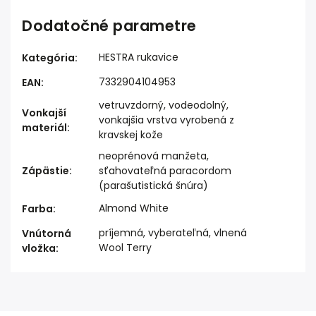
Dodatočné parametre
HESTRA rukavice
Kategória
:
7332904104953
EAN
:
vetruvzdorný, vodeodolný,
Vonkajší
vonkajšia vrstva vyrobená z
materiál
:
kravskej kože
neoprénová manžeta,
Zápästie
:
sťahovateľná paracordom
(parašutistická šnúra)
Almond White
Farba
:
príjemná, vyberateľná, vlnená
Vnútorná
Wool Terry
vložka
: