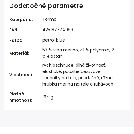
Dodatočné parametre
Termo
Kategória
:
4251877749691
EAN
:
petrol blue
Farba
:
57 % vlna merino, 41 % polyamid, 2
Materiál
:
% elastan
rýchloschnúce, dlhá životnosť,
elastické, použitie bezšvovej
Vlastnosti
:
techniky na tele, priedušné, rôzna
hrúbka merina na tele a rukávoch
Plošná
164 g
hmotnosť
: