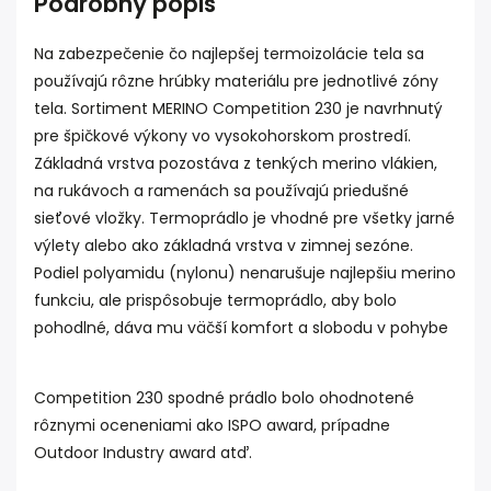
Podrobný popis
Na zabezpečenie čo najlepšej termoizolácie tela sa
používajú rôzne hrúbky materiálu pre jednotlivé zóny
tela. Sortiment MERINO Competition 230 je navrhnutý
pre špičkové výkony vo vysokohorskom prostredí.
Základná vrstva pozostáva z tenkých merino vlákien,
na rukávoch a ramenách sa používajú priedušné
sieťové vložky. Termoprádlo je vhodné pre všetky jarné
výlety alebo ako základná vrstva v zimnej sezóne.
Podiel polyamidu (nylonu) nenarušuje najlepšiu merino
funkciu, ale prispôsobuje termoprádlo, aby bolo
pohodlné, dáva mu väčší komfort a slobodu v pohybe
Competition 230 spodné prádlo bolo ohodnotené
rôznymi oceneniami ako ISPO award, prípadne
Outdoor Industry award atď.