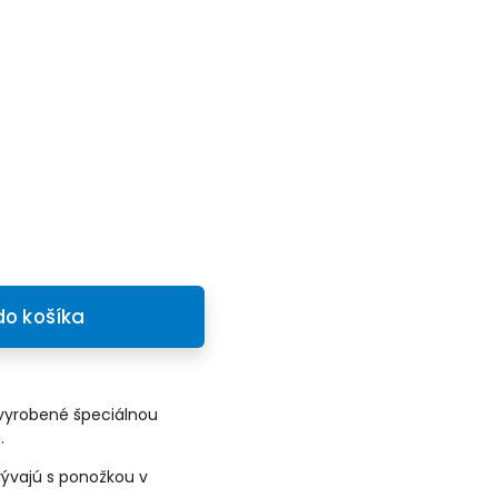
do košíka
vyrobené špeciálnou
.
ývajú s ponožkou v