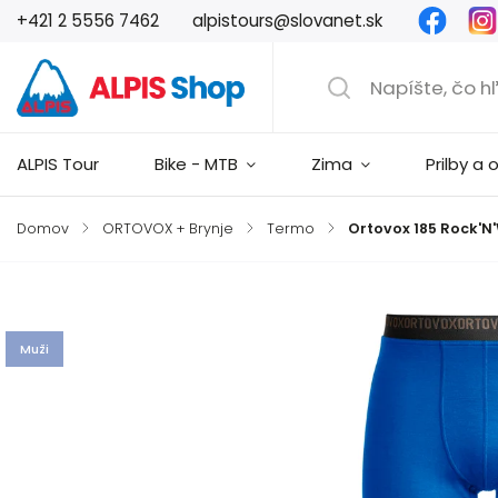
Faceb
+421 2 5556 7462
alpistours@slovanet.sk
ALPIS Tour
Bike - MTB
Zima
Prilby a 
Domov
/
ORTOVOX + Brynje
/
Termo
/
Ortovox 185 Rock'N'
Značka:
Ortovox
Muži