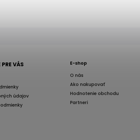
E-shop
 PRE VÁS
O nás
Ako nakupovať
dmienky
Hodnotenie obchodu
ných údajov
Partneri
podmienky