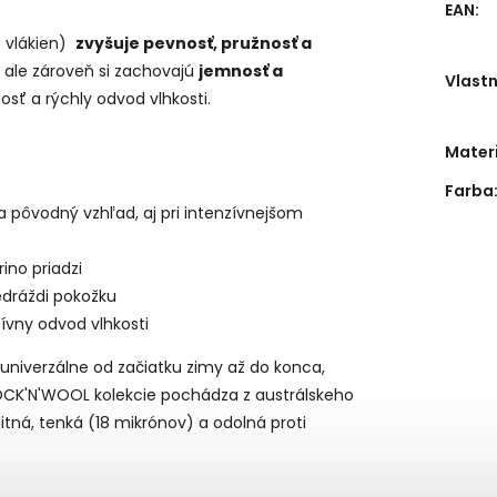
EAN
:
e vlákien)
zvyšuje pevnosť, pružnosť a
, ale zároveň si zachovajú
jemnosť a
Vlastn
osť a rýchly odvod vlhkosti.
Mater
Farba
 pôvodný vzhľad, aj pri intenzívnejšom
rino priadzi
edráždi pokožku
tívny odvod vlhkosti
 univerzálne od začiatku zimy až do konca,
ROCK'N'WOOL kolekcie pochádza z austrálskeho
itná, tenká (18 mikrónov) a odolná proti