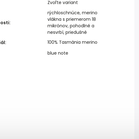
Zvoľte variant
rýchloschnúce, merino
vlákna s priemerom 18
osti
:
mikrónov, pohodlné a
nesvrbí, priedušné
100% Tasmánia merino
iál
:
blue note
: