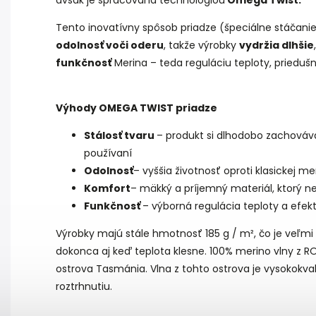
avšak je spracovaná technológiou
Omega Twist.
Tento inovatívny spôsob priadze (špeciálne stáčani
odolnosť voči oderu
, takže výrobky
vydržia dlhšie
funkčnosť
Merina – teda reguláciu teploty, priedušn
Výhody OMEGA TWIST priadze
Stálosť tvaru
– produkt si dlhodobo zachováva
používaní
Odolnosť
– vyššia životnosť oproti klasickej me
Komfort
– mäkký a príjemný materiál, ktorý n
Funkčnosť
– výborná regulácia teploty a efek
Výrobky majú stále hmotnosť 185 g / m², čo je veľmi
dokonca aj keď teplota klesne. 100% merino vlny z 
ostrova Tasmánia. Vlna z tohto ostrova je vysokokval
roztrhnutiu.