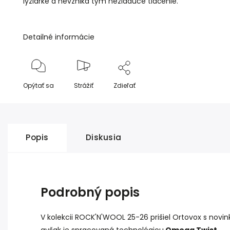
lyžiarke a nevzniká tým nežiaduce tlačenie.
Detailné informácie
Opýtať sa
Strážiť
Zdieľať
Popis
Diskusia
Podrobný popis
V kolekcii ROCK'N'WOOL 25-26 prišiel Ortovox s novink