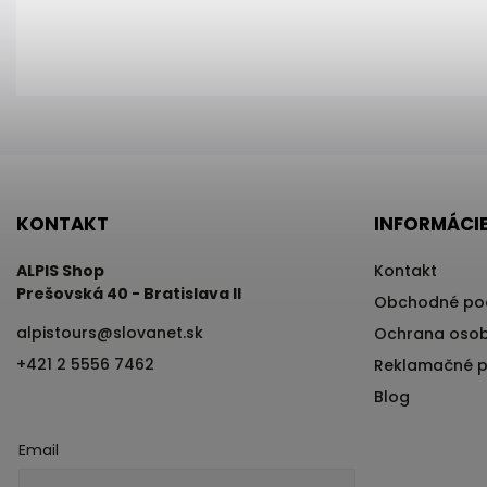
KONTAKT
INFORMÁCIE
ALPIS Shop
Kontakt
Prešovská 40 - Bratislava II
Obchodné po
alpistours
@
slovanet.sk
Ochrana osob
+421 2 5556 7462
Reklamačné 
Blog
Email