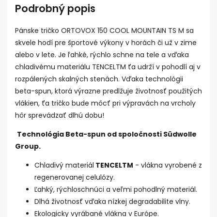
Podrobný popis
Pánske tričko ORTOVOX 150 COOL MOUNTAIN TS M sa
skvele hodí pre športové výkony v horách či už v zime
alebo v lete. Je ľahké, rýchlo schne na tele a vďaka
chladivému materiálu TENCELTM ťa udrží v pohodlí aj v
rozpálených skalných stenách. Vďaka technológii
beta-spun, ktorá výrazne predlžuje životnosť použitých
vlákien, ťa tričko bude môcť pri výpravách na vrcholy
hôr sprevádzať dlhú dobu!
Technológia Beta-spun od spoločnosti Südwolle
Group.
Chladivý materiál
TENCELTM
- vlákna vyrobené z
regenerovanej celulózy.
Ľahký, rýchloschnúci a veľmi pohodlný materiál.
Dlhá životnosť vďaka nízkej degradabilite vlny.
Ekologicky vyrábané vlákna v Európe.