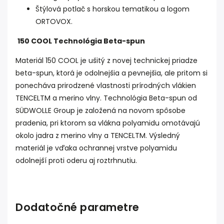
Štýlová potlač s horskou tematikou a logom
ORTOVOX.
150 COOL Technológia Beta-spun
Materiál 150 COOL je ušitý z novej technickej priadze
beta-spun, ktorá je odolnejšia a pevnejšia, ale pritom si
ponecháva prirodzené vlastnosti prírodných vlákien
TENCELTM a merino vlny. Technológia Beta-spun od
SÜDWOLLE Group je založená na novom spôsobe
pradenia, pri ktorom sa vlákna polyamidu omotávajú
okolo jadra z merino vlny a TENCELTM. Výsledný
materiál je vďaka ochrannej vrstve polyamidu
odolnejší proti oderu aj roztrhnutiu.
Dodatočné parametre