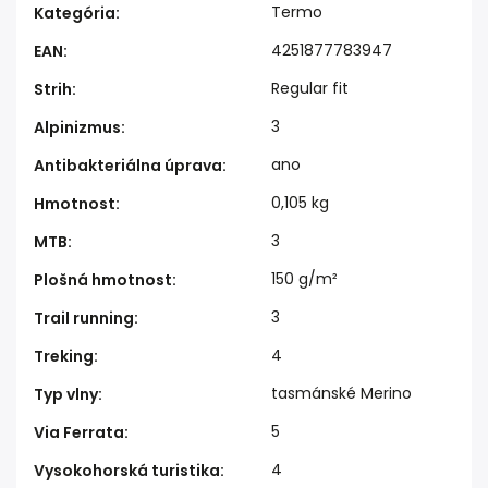
Termo
Kategória
:
4251877783947
EAN
:
Regular fit
Strih
:
3
Alpinizmus
:
ano
Antibakteriálna úprava
:
0,105 kg
Hmotnost
:
3
MTB
:
150 g/m²
Plošná hmotnost
:
3
Trail running
:
4
Treking
:
tasmánské Merino
Typ vlny
:
5
Via Ferrata
:
4
Vysokohorská turistika
: