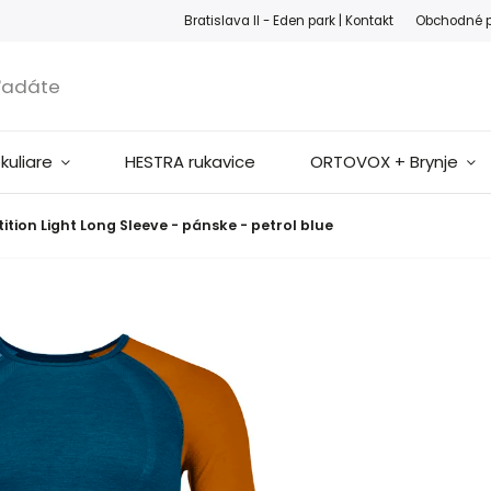
ook
Instagram
Bratislava II - Eden park |
Kontakt
Obchodné 
okuliare
HESTRA rukavice
ORTOVOX + Brynje
tion Light Long Sleeve - pánske - petrol blue