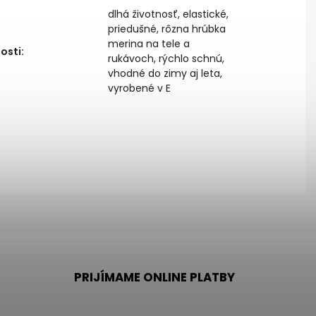
dlhá životnosť, elastické,
priedušné, rôzna hrúbka
merina na tele a
osti
:
rukávoch, rýchlo schnú,
vhodné do zimy aj leta,
vyrobené v E
PRIJÍMAME ONLINE PLATBY