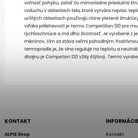
voľnosť pohybu, zatiaľ čo mimoriadne priedušná štr
vzduchu v oblastiach tela, ktorá vytvára najviac tepl
určitých oblastiach používajú rôzne pletené štruktú
vďaka priliehavosti je termo Competition 120 pre m
rýchloschnúce a má dlhú životnosť. Je vyrobené z j
e
mikrónov, čím sa stáva veľmi pohodlným.
Pozitívno
termopradle je, že vlna reguluje na teplotu a neutra
dizajnu je Competion 120 vždy štýlový. Termo v
yrobe
KONTAKT
INFORMÁCIE
ALPIS Shop
Kontakt