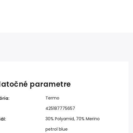
atočné parametre
Termo
ória
:
425187775657
30% Polyamid, 70% Merino
iál
:
petrol blue
: