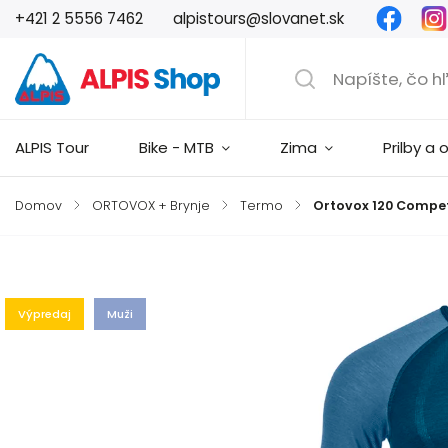
Faceb
+421 2 5556 7462
alpistours@slovanet.sk
ALPIS Tour
Bike - MTB
Zima
Prilby a 
Domov
/
ORTOVOX + Brynje
/
Termo
/
Ortovox 120 Competi
Značka:
Ortovox
Výpredaj
Muži