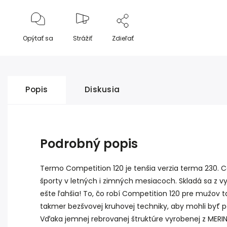
Opýtať sa
Strážiť
Zdieľať
Popis
Diskusia
Podrobný popis
Termo Competition 120 je tenšia verzia terma 230. 
športy v letných i zimných mesiacoch.
Skladá sa z v
ešte ľahšia! To, čo robí Competition 120 pre mužov ta
takmer bezšvovej kruhovej techniky, aby mohli byť po
Vďaka jemnej rebrovanej štruktúre vyrobenej z MERIN