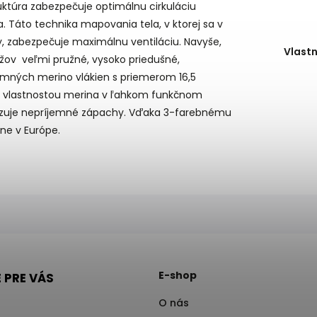
uktúra zabezpečuje optimálnu cirkuláciu
a.
Táto technika mapovania tela, v ktorej sa v
ry, zabezpečuje maximálnu ventiláciu.
Navyše,
Vlastn
užov veľmi pružné, vysoko priedušné,
mných merino vlákien s priemerom 16,5
u vlastnostou merina v ľahkom funkčnom
lizuje nepríjemné zápachy.
Vďaka 3-farebnému
ne v Európe.
E-shop
 PRE VÁS
O nás