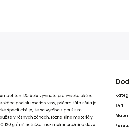
Dod
Kateg
Competiton 120 bolo vyvinuté
pre vysoko akčné
ysokého podielu merino vlny, pričom táto séria je
EAN
:
ké špecifické je, že sa vyrába s použitím
Mater
užité v rôznych zónach, rôzne silné materiály.
O 120 g / m² je tričko maximálne pružné a dáva
Farba