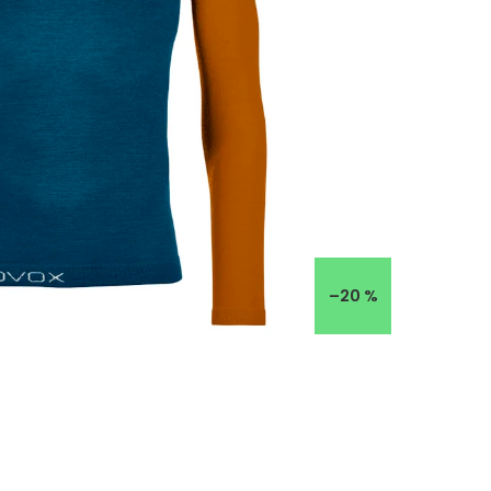
–20 %