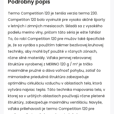
Podrobný popis
Termo Competition 120 je tenšia verzia terma 230.
Competiton 120 bolo vyvinuté
pre vysoko akčné športy
v letných i zimných mesiacoch.
Skladá sa z vysokého
podielu merino vlny, pričom táto séria je ešte ľahšia!
To, čo robí Competition 120 pre mužov také špecifické
je, že sa vyrába s použitím takmer bezšvovej kruhovej
techniky, aby mohli byť použité v rôznych zónach,
rôzne silné materiály.
Vďaka jemnej rebrovanej
štruktúre vyrobenej z MERINO 120 g / m² je tričko
maximálne pružné a dáva voľnosť pohybu, zatiaľ čo
mimoriadne priedušná štruktúra zabezpečuje
optimálnu cirkuláciu vzduchu v oblastiach tela, ktorá
vytvára najviac tepla.
Táto technika mapovania tela, v
ktorej sa v určitých oblastiach používajú rôzne pletené
štruktúry, zabezpečuje maximálnu ventiláciu.
Navyše,
vďaka priliehavosti je termo Competition 120 pre