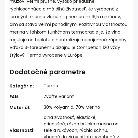
mužov veľmi pružné, vysoko priedušné,
rýchloschnúce a má dlhú životnosť. Je vyrobené z
j
emných merino vlákien s priemerom 16,5 mikrónov,
čím sa stáva veľmi pohodlným.
Pozitívnou vlastnostou
merina v ľahkom funkčnom termopradle je, že vlna
reguluje na teplotu a neutralizuje nepríjemné zápachy.
Vďaka 3-farebnému dizajnu je Competion 120 vždy
štýlový. Termo v
yrobene v Európe.
Dodatočné parametre
Termo
Kategória
:
Zvoľte variant
EAN
:
30% Polyamid, 70% Merino
Materiál
:
dlhá životnosť, elastické,
priedušné, rôzna hrúbka merina na
Vlastnosti
:
tele a rukávoch, rýchlo schnú,
vhodné do zimy aj leta, vyrobené v