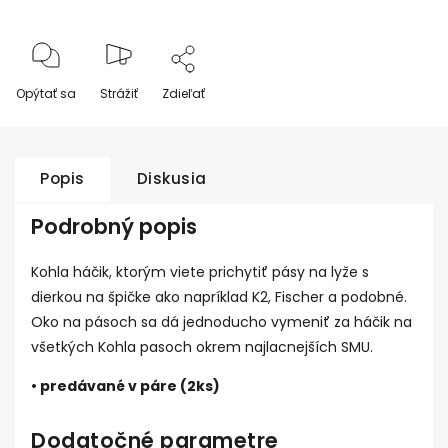
Opýtať sa
Strážiť
Zdieľať
Popis
Diskusia
Podrobný popis
Kohla háčik, ktorým viete prichytiť pásy na lyže s
dierkou na špičke ako napríklad K2, Fischer a podobné.
Oko na pásoch sa dá jednoducho vymeniť za háčik na
všetkých Kohla pasoch okrem najlacnejších SMU.
• predávané v páre (2ks)
Dodatočné parametre