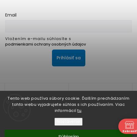
Email
Vložením e-mailu súhlasíte s
podmienkami ochrany osobných údajov
Prihlásiť sa
Tento web používa súbory cookie. Ďalším prechádzaním
tohto webu vyjadrujete súhlas s ich používaním. Viac
informácií
tu
.
Na zlepšenie našich služieb používame cookies. O ich
používaní a možnostiach nastavenia sa dozviete viac v
Nastavenie
Zásadách ochrany osobných údajov
N
Zobraziť
Súhlasím
Nesúhlasím
Copyright 2026
ALPIS SHOP
. Všetky práva vyhradené.
Súhlasím