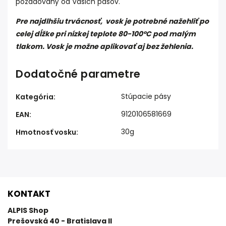
požadovaný od Vašich pásov.
Pre najdlhšiu trvácnosť, vosk je potrebné nažehliť po
celej dĺžke pri nízkej teplote 80-100
°C pod malým
tlakom. Vosk je možne aplikovať aj bez žehlenia.
Dodatočné parametre
Stúpacie pásy
Kategória
:
9120106581669
EAN
:
30g
Hmotnosť vosku
:
KONTAKT
ALPIS Shop
Prešovská 40 - Bratislava II