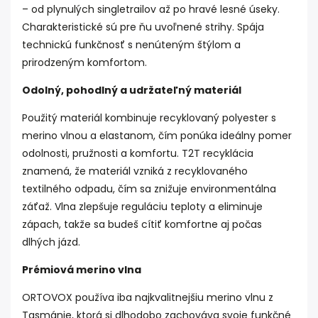
– od plynulých singletrailov až po hravé lesné úseky.
Charakteristické sú pre ňu uvoľnené strihy. Spája
technickú funkčnosť s nenúteným štýlom a
prirodzeným komfortom.
Odolný, pohodlný a udržateľný materiál
Použitý materiál kombinuje recyklovaný polyester s
merino vlnou a elastanom, čím ponúka ideálny pomer
odolnosti, pružnosti a komfortu. T2T recyklácia
znamená, že materiál vzniká z recyklovaného
textilného odpadu, čím sa znižuje environmentálna
záťaž. Vlna zlepšuje reguláciu teploty a eliminuje
zápach, takže sa budeš cítiť komfortne aj počas
dlhých jázd.
Prémiová merino vlna
ORTOVOX používa iba najkvalitnejšiu merino vlnu z
Tasmánie, ktorá si dlhodobo zachováva svoje funkčné