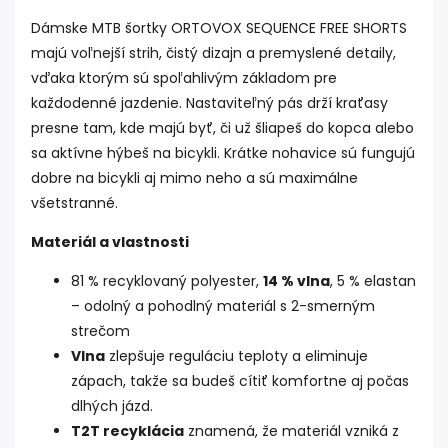
Dámske MTB šortky ORTOVOX SEQUENCE FREE SHORTS
majú voľnejší strih, čistý dizajn a premyslené detaily,
vďaka ktorým sú spoľahlivým základom pre
každodenné jazdenie. Nastaviteľný pás drží kraťasy
presne tam, kde majú byť, či už šliapeš do kopca alebo
sa aktívne hýbeš na bicykli. Krátke nohavice sú fungujú
dobre na bicykli aj mimo neho a sú maximálne
všetstranné.
Materiál a vlastnosti
81 % recyklovaný polyester,
14 % vlna
, 5 % elastan
– odolný a pohodlný materiál s 2-smerným
strečom
Vlna
zlepšuje reguláciu teploty a eliminuje
zápach, takže sa budeš cítiť komfortne aj počas
dlhých jázd.
T2T recyklácia
znamená, že materiál vzniká z