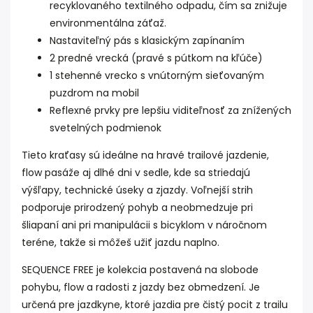
recyklovaného textilného odpadu, čím sa znižuje
environmentálna záťaž.
Nastaviteľný pás s klasickým zapínaním
2 predné vrecká (pravé s pútkom na kľúče)
1 stehenné vrecko s vnútorným sieťovaným
puzdrom na mobil
Reflexné prvky pre lepšiu viditeľnosť za znížených
svetelných podmienok
Tieto kraťasy sú ideálne na hravé trailové jazdenie,
flow pasáže aj dlhé dni v sedle, kde sa striedajú
výšľapy, technické úseky a zjazdy. Voľnejší strih
podporuje prirodzený pohyb a neobmedzuje pri
šliapaní ani pri manipulácii s bicyklom v náročnom
teréne, takže si môžeš užiť jazdu naplno.
SEQUENCE FREE je kolekcia postavená na slobode
pohybu, flow a radosti z jazdy bez obmedzení. Je
určená pre jazdkyne, ktoré jazdia pre čistý pocit z trailu