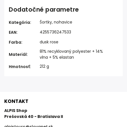
Dodatočné parametre
Šortky, nohavice
Kategória
:
4255736247533
EAN
:
dusk rose
Farba
:
81% recyklovaný polyester + 14%
Materiál
:
vlna + 5% elastan
212 g
Hmotnosť
:
KONTAKT
ALPIS Shop
Prešovská 40 - Bratislava II
alpistours
@
slovanet.sk