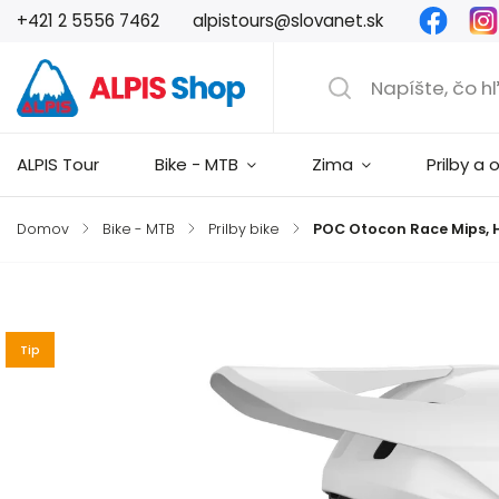
Faceb
+421 2 5556 7462
alpistours@slovanet.sk
ALPIS Tour
Bike - MTB
Zima
Prilby a 
Domov
/
Bike - MTB
/
Prilby bike
/
POC Otocon Race Mips, 
Značka:
POC
Tip