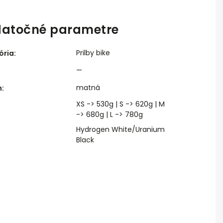
atočné parametre
Prilby bike
ória
:
—
matná
h
:
XS -> 530g | S -> 620g | M
-> 680g | L -> 780g
Hydrogen White/Uranium
:
Black