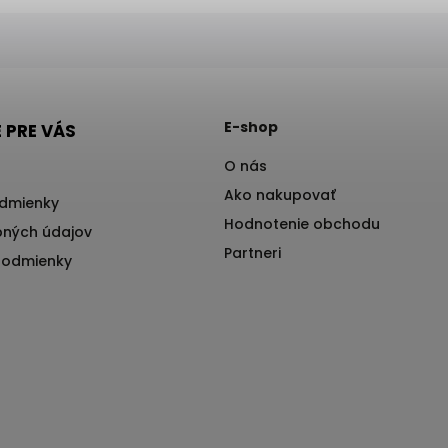
E-shop
 PRE VÁS
O nás
Ako nakupovať
dmienky
Hodnotenie obchodu
ných údajov
Partneri
podmienky