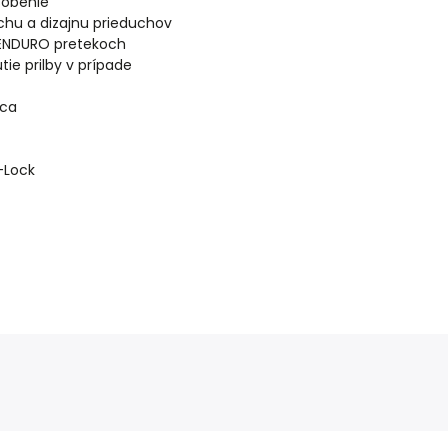
ôsobenie
chu a dizajnu prieduchov
i ENDURO pretekoch
ie prilby
v prípade
dca
-Lock