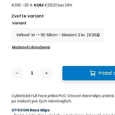
€330
–20 %
€262
€213,01 bez DPH
Zvoľte variant
Variant
Možnosti doručenia
Pridať 
Cyklistická Full Face prilba POC Otocon Race Mips určená
po trailoch pre tých náročnejších.
OTOCON Race Mips: