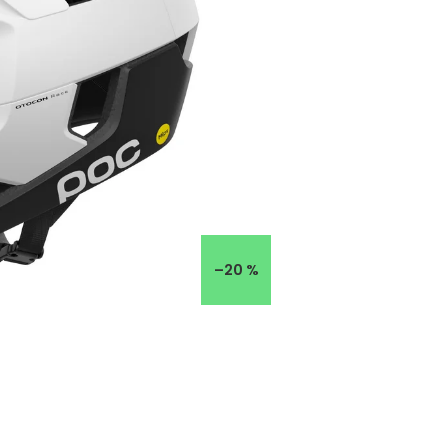
–20 %