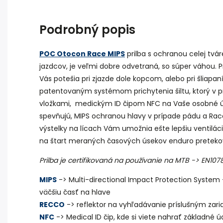
Podrobný popis
POC Otocon Race MIPS
prilba s ochranou celej tvá
jazdcov, je veľmi dobre odvetraná, so súper váhou. P
Vás potešia pri zjazde dole kopcom, alebo pri šliapan
patentovaným systémom prichytenia šiltu, ktorý v prí
vložkami, medickým ID čipom NFC na Vaše osobné úd
spevňujú, MIPS ochranou hlavy v prípade pádu a R
výstelky na lícach Vám umožnia ešte lepšiu ventiláci
na štart meraných časových úsekov enduro pretekov,
Prilba je certifikovaná na používanie na MTB -> EN107
MIPS
-> Multi-directional Impact Protection System -
väčšiu časť na hlave
RECCO
-> reflektor na vyhľadávanie príslušným zar
NFC
-> Medical ID čip, kde si viete nahrať základné ú