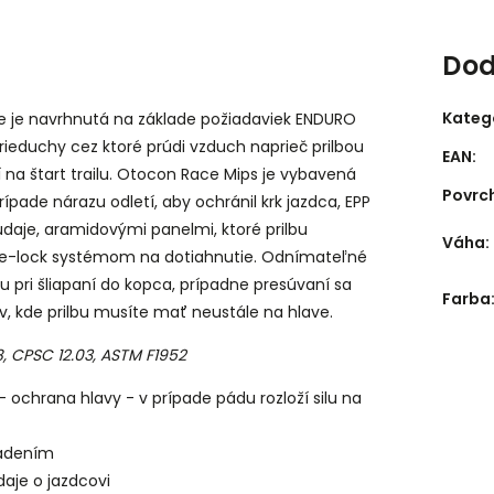
Dod
Kateg
re je navrhnutá na základe požiadaviek ENDURO
rieduchy cez ktoré prúdi vzduch naprieč prilbou
EAN
:
í na štart trailu. Otocon Race Mips je vybavená
Povrc
pade nárazu odletí, aby ochránil krk jazdca, EPP
aje, aramidovými panelmi, ktoré prilbu
Váha
:
ace-lock systémom na dotiahnutie. Odnímateľné
u pri šliapaní do kopca, prípadne presúvaní sa
Farba
 kde prilbu musíte mať neustále na hlave.
8, CPSC 12.03, ASTM F1952
 ochrana hlavy - v prípade pádu rozloží silu na
iadením
daje o jazdcovi