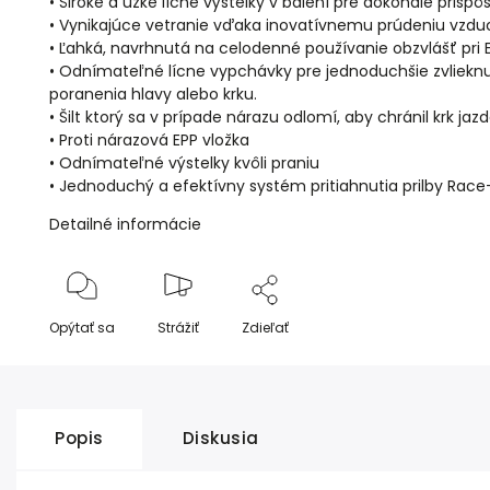
• Široké a úzke lícne výstelky v balení pre dokonalé prisp
• Vynikajúce vetranie vďaka inovatívnemu prúdeniu vzdu
• Ľahká, navrhnutá na celodenné používanie obzvlášť pr
• Odnímateľné lícne vypchávky pre jednoduchšie zvlieknut
poranenia hlavy alebo krku.
• Šilt ktorý sa v prípade nárazu odlomí, aby chránil krk jaz
• Proti nárazová EPP vložka
• Odnímateľné výstelky kvôli praniu
• Jednoduchý a efektívny systém pritiahnutia prilby Race
Detailné informácie
Opýtať sa
Strážiť
Zdieľať
Popis
Diskusia