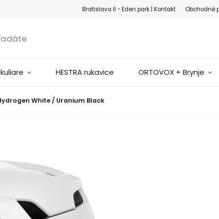
ook
Instagram
Bratislava II - Eden park |
Kontakt
Obchodné 
okuliare
HESTRA rukavice
ORTOVOX + Brynje
Hydrogen White / Uranium Black