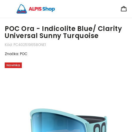
POC Ora - Indicolite Blue/ Clarity
Universal Sunny Turquoise
Kód:
PC402519658ONE1
Značka:
POC
Novinka