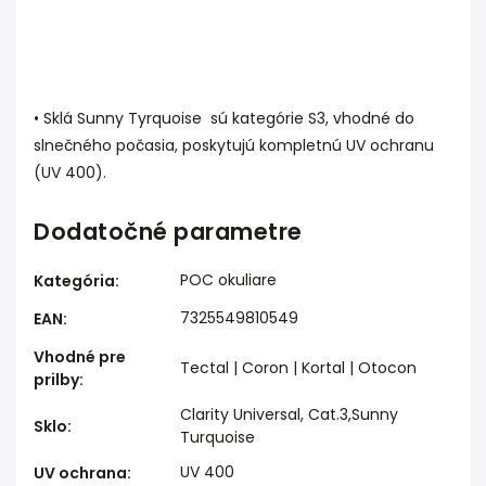
• Sklá Sunny Tyrquoise sú kategórie S3, vhodné do
slnečného počasia, poskytujú kompletnú UV ochranu
(UV 400).
Dodatočné parametre
POC okuliare
Kategória
:
7325549810549
EAN
:
Vhodné pre
Tectal | Coron | Kortal | Otocon
prilby
:
Clarity Universal, Cat.3,Sunny
Sklo
:
Turquoise
UV 400
UV ochrana
: