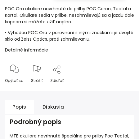
POC Ora okuliare navrhnuté do prilby
POC Coron
,
Tectal
a
Kortal
. Okuliare sedia v prilbe, nezahmlievajú sa a jazdu dole
kopcom si môžete užiť naplno.
• Výhodou POC Ora v porovnaní s inými značkami je dvojité
sklo od Zeiss Optics, proti zahmlievaniu.
Detailné informácie
Opýtať sa
Strážiť
Zdieľať
Popis
Diskusia
Podrobný popis
MTB okuliare navrhnuté špeciálne pre prilby
Poc Tectal
,