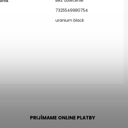
BIKE oblečenie
ória
:
7325549980754
uranium black
:
PRIJÍMAME ONLINE PLATBY