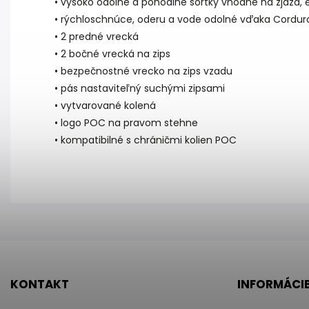
• vysoko odolné a pohodlné šortky vhodné na zjazd, en
• rýchloschnúce, oderu a vode odolné vďaka Cordur
• 2 predné vrecká
• 2 bočné vrecká na zips
• bezpečnostné vrecko na zips vzadu
• pás nastaviteľný suchými zipsami
• vytvarované kolená
• logo POC na pravom stehne
• kompatibilné s chráničmi kolien POC
KONTAKT
INFORMÁCIE