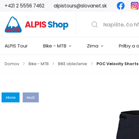
Faceb
+421 2 5556 7462
alpistours@slovanet.sk
ALPIS Tour
Bike - MTB
Zima
Prilby a 
Domov
/
Bike - MTB
/
BIKE oblečenie
/
POC Velocity Shorts
Značka:
POC
Akcia
Muži