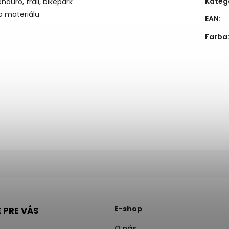
Kateg
duro, trail, bikepark
a materiálu
EAN
:
Farba
E-shop
 PRE VÁS
O nás