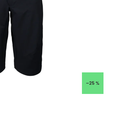
–25 %