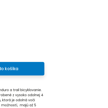
do košíka
uro a trail bicyklovanie.
robené z vysoko odolnej 4
 ktorá je odolná voči
h možností, majú až 5