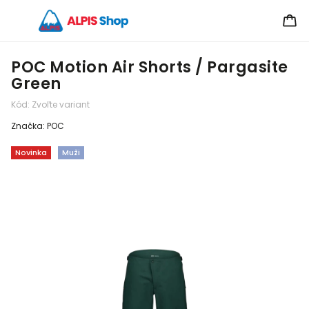
POC Motion Air Shorts / Pargasite
Green
Kód:
Zvoľte variant
Značka:
POC
Novinka
Muži