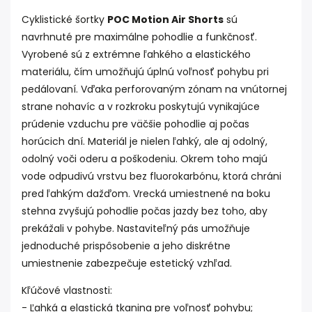
Cyklistické šortky
POC Motion Air Shorts
sú
navrhnuté pre maximálne pohodlie a funkčnosť.
Vyrobené sú z extrémne ľahkého a elastického
materiálu, čím umožňujú úplnú voľnosť pohybu pri
pedálovaní. Vďaka perforovaným zónam na vnútornej
strane nohavíc a v rozkroku poskytujú vynikajúce
prúdenie vzduchu pre väčšie pohodlie aj počas
horúcich dní. Materiál je nielen ľahký, ale aj odolný,
odolný voči oderu a poškodeniu. Okrem toho majú
vode odpudivú vrstvu bez fluorokarbónu, ktorá chráni
pred ľahkým dažďom. Vrecká umiestnené na boku
stehna zvyšujú pohodlie počas jazdy bez toho, aby
prekážali v pohybe.
Nastaviteľný pás umožňuje
jednoduché prispôsobenie a jeho diskrétne
umiestnenie zabezpečuje estetický vzhľad.
Kľúčové vlastnosti:
- Ľahká a elastická tkanina pre voľnosť pohybu;