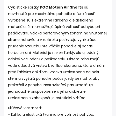
Cyklistické šortky
POC Motion Air Shorts
sú
navrhnuté pre maximálne pohodlie a funkčnosť.
Vyrobené sú z extrémne ľahkého a elastického
materiálu, čím umožňujú úplnú voľnosť pohybu pri
pedálovaní. Vďaka perforovaným zónam na vnútornej
strane nohavíc a v rozkroku poskytujú vynikajúce
prúdenie vzduchu pre väčšie pohodlie aj počas
horúcich dní. Materiál je nielen ľahký, ale aj odolný,
odolný voči oderu a poškodeniu. Okrem toho majú
vode odpudivú vrstvu bez fluorokarbónu, ktorá chráni
pred ľahkým dažďom. Vrecká umiestnené na boku
stehna zvyšujú pohodlie počas jazdy bez toho, aby
prekážali v pohybe.
Nastaviteľný pás umožňuje
jednoduché prispôsobenie a jeho diskrétne
umiestnenie zabezpečuje estetický vzhľad.
Kľúčové vlastnosti:
- Ľahká a elastická tkanina pre voľnosť pohybu;