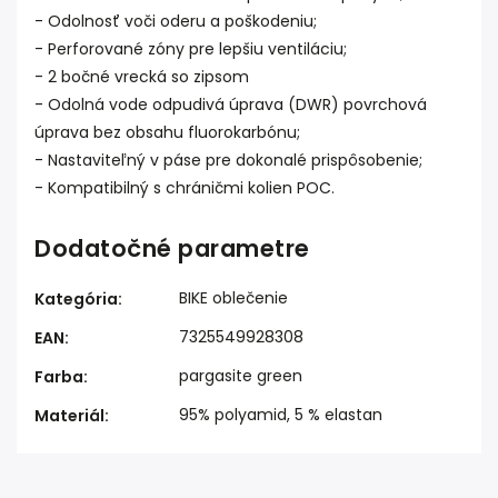
- Odolnosť voči oderu a poškodeniu;
- Perforované zóny pre lepšiu ventiláciu;
- 2 bočné vrecká so zipsom
- Odolná vode odpudivá úprava (DWR) povrchová
úprava bez obsahu fluorokarbónu;
- Nastaviteľný v páse pre dokonalé prispôsobenie;
- Kompatibilný s chráničmi kolien POC.
Dodatočné parametre
BIKE oblečenie
Kategória
:
7325549928308
EAN
:
pargasite green
Farba
:
95% polyamid, 5 % elastan
Materiál
: