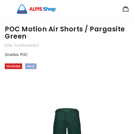
POC Motion Air Shorts / Pargasite
Green
Kód:
Zvoľte variant
Značka:
POC
Novinka
Muži