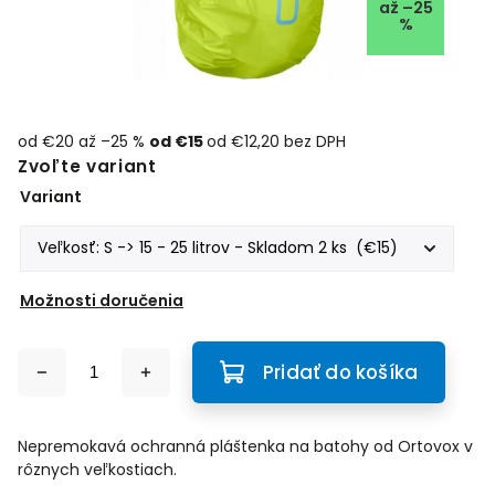
až –25
%
od €20
až –25 %
od
€15
od
€12,20
bez DPH
Zvoľte variant
Variant
Možnosti doručenia
Pridať do košíka
Nepremokavá ochranná pláštenka na batohy od Ortovox v
rôznych veľkostiach.