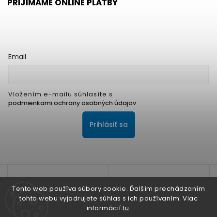
PRIJÍMAME ONLINE PLATBY
Email
Vložením e-mailu súhlasíte s
podmienkami ochrany osobných údajov
Prihlásiť sa
Tento web používa súbory cookie. Ďalším prechádzaním
tohto webu vyjadrujete súhlas s ich používaním. Viac
informácií
tu
.
Na zlepšenie našich služieb používame cookies. O ich