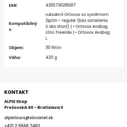
4255736215587
EAN
:
ruksakmi Ortovox so systémom
ZipOn – regular (bez označenia
Kompatibilný
S ako short) | • Ortovox Avabag
s
:
Litric Freeride | • Ortovox Avabag
L
30 litrov
Objem
:
420 g
Váha
:
KONTAKT
ALPIS Shop
Prešovská 40 - Bratislava II
alpistours
@
slovanet.sk
+421 2 5556 7462