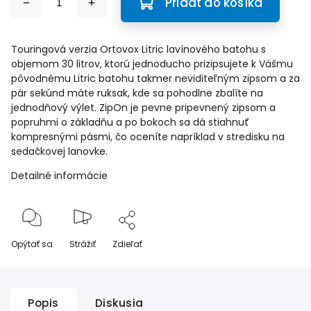
Pridať do košíka
Touringová verzia Ortovox Litric lavínového batohu s
objemom 30 litrov, ktorú jednoducho prizipsujete k Vášmu
pôvodnému Litric batohu takmer neviditeľným zipsom a za
pár sekúnd máte ruksak, kde sa pohodlne zbalíte na
jednodňový výlet. ZipOn je pevne pripevnený zipsom a
popruhmi o základňu a po bokoch sa dá stiahnuť
kompresnými pásmi, čo oceníte napríklad v stredisku na
sedačkovej lanovke.
Detailné informácie
Opýtať sa
Strážiť
Zdieľať
Popis
Diskusia