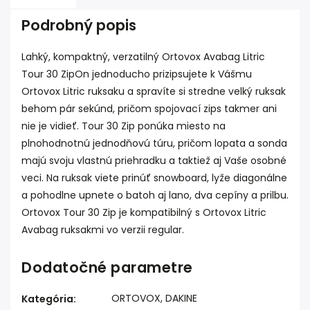
Podrobný popis
Lahký, kompaktný, verzatilný Ortovox Avabag Litric
Tour 30 ZipOn jednoducho prizipsujete k Vášmu
Ortovox Litric ruksaku a spravíte si stredne velký ruksak
behom pár sekúnd, pričom spojovací zips takmer ani
nie je vidieť. Tour 30 Zip ponúka miesto na
plnohodnotnú jednodňovú túru, pričom lopata a sonda
majú svoju vlastnú priehradku a taktiež aj Vaše osobné
veci. Na ruksak viete prinúť snowboard, lyže diagonálne
a pohodlne upnete o batoh aj lano, dva cepíny a prilbu.
Ortovox Tour 30 Zip je kompatibilný s Ortovox Litric
Avabag ruksakmi vo verzii regular.
Dodatočné parametre
ORTOVOX, DAKINE
Kategória
: