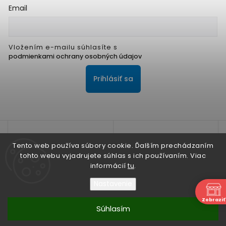
Email
Vložením e-mailu súhlasíte s
podmienkami ochrany osobných údajov
Prihlásiť sa
Tento web používa súbory cookie. Ďalším prechádzaním
tohto webu vyjadrujete súhlas s ich používaním. Viac
informácií
tu
.
Na zlepšenie našich služieb používame cookies. O ich
používaní a možnostiach nastavenia sa dozviete viac v
Nastavenie
Zásadách ochrany osobných údajov
N
Zobraziť
Súhlasím
Nesúhlasím
Copyright 2026
ALPIS SHOP
. Všetky práva vyhradené.
Súhlasím
Vytvořil
Shoptet
| Design
Shoptak.cz