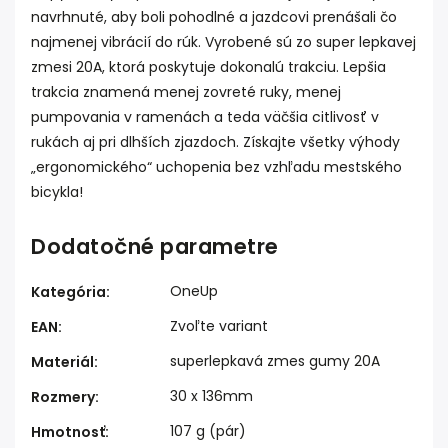
navrhnuté, aby boli pohodlné a jazdcovi prenášali čo
najmenej vibrácií do rúk. Vyrobené sú zo super lepkavej
zmesi 20A, ktorá poskytuje dokonalú trakciu. Lepšia
trakcia znamená menej zovreté ruky, menej
pumpovania v ramenách a teda väčšia citlivosť v
rukách aj pri dlhších zjazdoch.
Získajte všetky výhody
„ergonomického“ uchopenia bez vzhľadu mestského
bicykla!
Dodatočné parametre
OneUp
Kategória
:
Zvoľte variant
EAN
:
superlepkavá zmes gumy 20A
Materiál
:
30 x 136mm
Rozmery
:
107 g (pár)
Hmotnosť
: