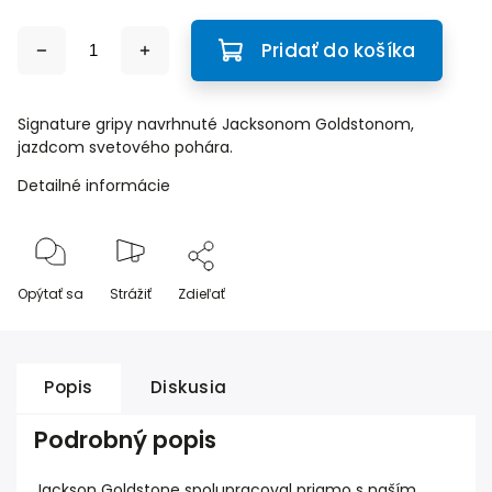
Pridať do košíka
Signature gripy navrhnuté Jacksonom Goldstonom,
jazdcom svetového pohára.
Detailné informácie
Opýtať sa
Strážiť
Zdieľať
Popis
Diskusia
Podrobný popis
Jackson Goldstone spolupracoval priamo s naším