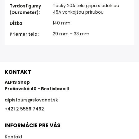
Tacky 20A telo gripu s odolnou
Tvrdosť gumy
45A vonkajšou prírubou
(Durometer)
:
140 mm
Dĺžka
:
29 mm – 33 mm
Priemer tela
:
KONTAKT
ALPIS Shop
Prešovská 40 - Bratislava II
alpistours
@
slovanet.sk
+421 2 5556 7462
INFORMÁCIE PRE VÁS
Kontakt