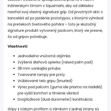
inžinierskym tímom v Squamishi, aby od základov
navrhol svoj vlastný signature grip. Od prvotných skíc v
kancelárii až po jazdenie prototypov, s ktorými vyhrával
na pretekoch Svetového pohára – toto je skutočný
signature produkt vytvorený jazdcom, ktorý vie presne,
čo od gripov potrebuje.
Vlastnosti:
Jednodielna vnútorná objímka
Zvýšená dlaňová opierka (raised palm pad)
38 mm vonkajšia príruba
Tvarované rampy pre prsty
Vrúbkované telo gripu (knurled)
Výrez pod palcom (guma ide priamo na riadidlá)
pre vyšší komfort a tlmenie vibrácií
Dvojzložková (dual‑durometer) konštrukcia
Gripy s nízkym profilom a zámkom z jednej strany sú