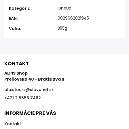
OneUp
Kategória
:
0029662821945
EAN
:
355g
Váha
:
KONTAKT
ALPIS Shop
Prešovská 40 - Bratislava II
alpistours
@
slovanet.sk
+421 2 5556 7462
INFORMÁCIE PRE VÁS
Kontakt