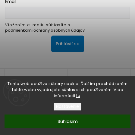
Email
Vložením e-mailu súhlasíte s
podmienkami ochrany osobných údajov
Prihlásiť sa
Tento web používa súbory cookie. Ďalším prechádzaním
tohto webu vyjadrujete súhlas s ich používaním. Viac
informácií
tu
.
Na zlepšenie našich služieb používame cookies. O ich
používaní a možnostiach nastavenia sa dozviete viac v
Nastavenie
Zásadách ochrany osobných údajov
Súhlasím
Nesúhlasím
Copyright 2026
ALPIS SHOP
. Všetky práva vyhradené.
Súhlasím
Vytvořil
Shoptet
| Design
Shoptak.cz