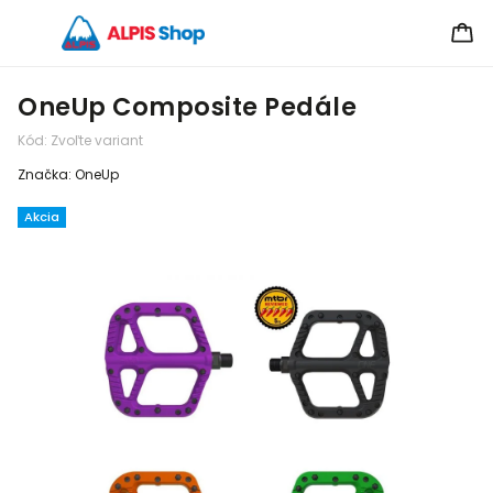
OneUp Composite Pedále
Kód:
Zvoľte variant
Značka:
OneUp
Akcia