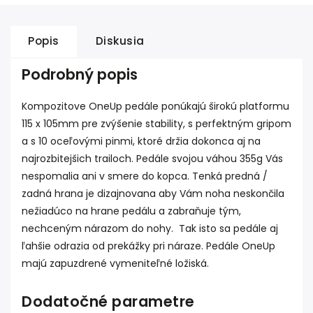
Popis
Diskusia
Podrobný popis
Kompozitove OneUp pedále ponúkajú širokú platformu
115 x 105mm pre zvýšenie stability, s perfektným gripom
a s 10 oceľovými pinmi, ktoré držia dokonca aj na
najrozbitejšich trailoch. Pedále svojou váhou 355g Vás
nespomalia ani v smere do kopca. Tenká predná /
zadná hrana je dizajnovana aby Vám noha neskončila
nežiadúco na hrane pedálu a zabraňuje tým,
nechceným nárazom do nohy. Tak isto sa pedále aj
ľahšie odrazia od prekážky pri náraze. Pedále OneUp
majú zapuzdrené vymeniteľné ložiská.
Dodatočné parametre