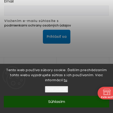
Email
Vložením e-mailu súhlasíte s
podmienkami ochrany osobných údajov
Prihlásiť sa
Tento web používa súbory cookie. Ďalším prechádzaním
tohto webu vyjadrujete súhlas s ich používaním. Viac
informácií
tu
.
Na zlepšenie našich služieb používame cookies. O ich
používaní a možnostiach nastavenia sa dozviete viac v
Nastavenie
Zásadách ochrany osobných údajov
N
Zobraziť
Súhlasím
Nesúhlasím
Copyright 2026
ALPIS SHOP
. Všetky práva vyhradené.
Súhlasím
Vytvořil
Shoptet
| Design
Shoptak.cz