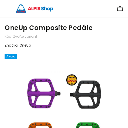
OneUp Composite Pedále
Kód:
Zvoľte variant
Značka:
OneUp
Akcia