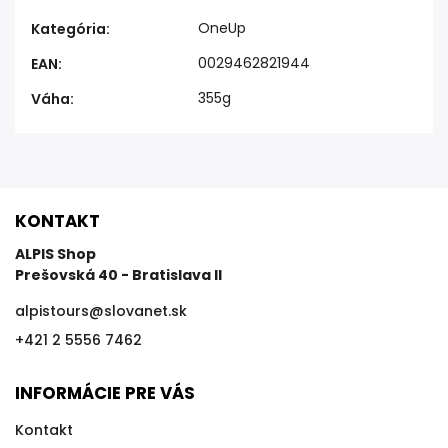
OneUp
Kategória
:
0029462821944
EAN
:
355g
Váha
:
KONTAKT
ALPIS Shop
Prešovská 40 - Bratislava II
alpistours
@
slovanet.sk
+421 2 5556 7462
INFORMÁCIE PRE VÁS
Kontakt