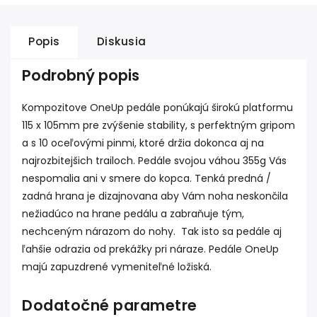
Popis
Diskusia
Podrobný popis
Kompozitove OneUp pedále ponúkajú širokú platformu
115 x 105mm pre zvýšenie stability, s perfektným gripom
a s 10 oceľovými pinmi, ktoré držia dokonca aj na
najrozbitejšich trailoch. Pedále svojou váhou 355g Vás
nespomalia ani v smere do kopca. Tenká predná /
zadná hrana je dizajnovana aby Vám noha neskončila
nežiadúco na hrane pedálu a zabraňuje tým,
nechceným nárazom do nohy. Tak isto sa pedále aj
ľahšie odrazia od prekážky pri náraze. Pedále OneUp
majú zapuzdrené vymeniteľné ložiská.
Dodatočné parametre