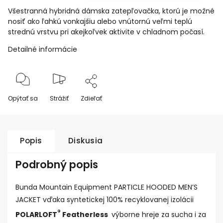
Všestranná hybridná dámska zatepľovačka, ktorú je možné
nosiť ako ľahkú vonkajšiu alebo vnútornú veľmi teplú
strednú vrstvu pri akejkoľvek aktivite v chladnom počasí.
Detailné informácie
Opýtať sa
Strážiť
Zdieľať
Popis
Diskusia
Podrobný popis
Bunda Mountain Equipment PARTICLE HOODED MEN’S
JACKET vďaka syntetickej 100% recyklovanej izolácii
®
POLARLOFT
Featherless
výborne hreje za sucha i za