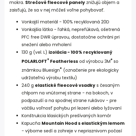
mokra.
Strečové fleecové panely
znižujú objem a
zaisťujú, že sa v nej môžeš voľne pohybovať.
Vonkajší materiál - 100% recyklovaná 20D
Vonkajšia látka - ľahká, neprefúkavá, ošetrená
PFC free DWR úpravou, dostatočne ochráni pri
snežení alebo mrholení
130 g (vel. L)
izolácia - 100% recyklovaný
®
®
POLARLOFT
Featherless
od výrobcu 3M
so
®
známkou Bluesign
(označenie pre ekologicky
udržateľnú výrobu textilu)
240 g
elastické fleecové vsadky
s česaným
chlpom na vnútornej strane - na bokoch, v
podpazuší a na spodnej strane rukávov - pre
väčšiu voľnosť pohybu pri lezení alebo lyžovaní
Konštrukcia klasických prešívaných komôr
Kapucňa
Mountain Hood s elastickým lemom
- výborne sedí a zohreje v nepriaznivom počasí