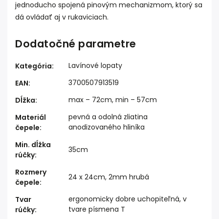
jednoducho spojená pinovým mechanizmom, ktorý sa
dá ovládať aj v rukaviciach.
Dodatočné parametre
Lavínové lopaty
Kategória
:
3700507913519
EAN
:
max – 72cm, min – 57cm
Dĺžka
:
pevná a odolná zliatina
Materiál
anodizovaného hliníka
čepele
:
Min. dĺžka
35cm
rúčky
:
Rozmery
24 x 24cm, 2mm hrubá
čepele
:
ergonomicky dobre uchopiteľná, v
Tvar
tvare písmena T
rúčky
: