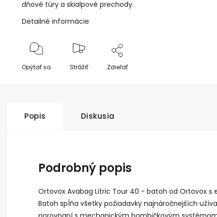
dňové túry a skialpové prechody.
Detailné informácie
Opýtať sa
Strážiť
Zdieľať
Popis
Diskusia
Podrobný popis
Ortovox Avabag Litric Tour 40 - batoh od Ortovox s
Batoh spĺňa všetky požiadavky najnáročnejších užív
porovnaní s mechanickým bombičkovým systémom a