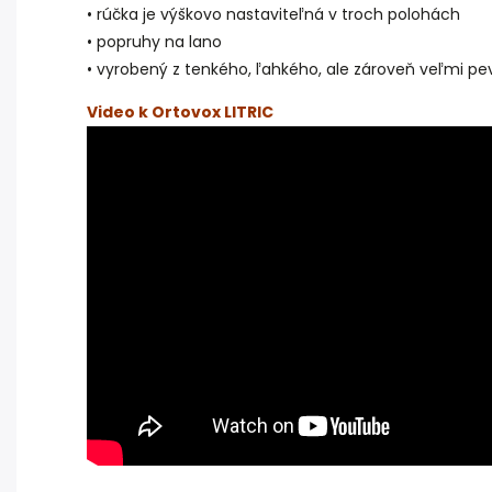
• rúčka je výškovo nastaviteľná v troch polohách
• popruhy na lano
• vyrobený z tenkého, ľahkého, ale zároveň veľmi 
Video k Ortovox LITRIC