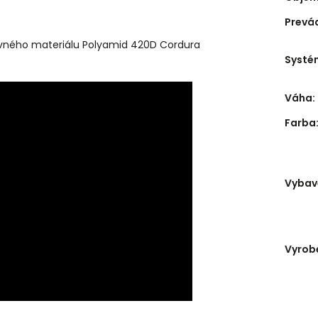
Prevá
pevného materiálu Polyamid 420D Cordura
Systé
Váha
:
Farba
Vybav
Vyrob