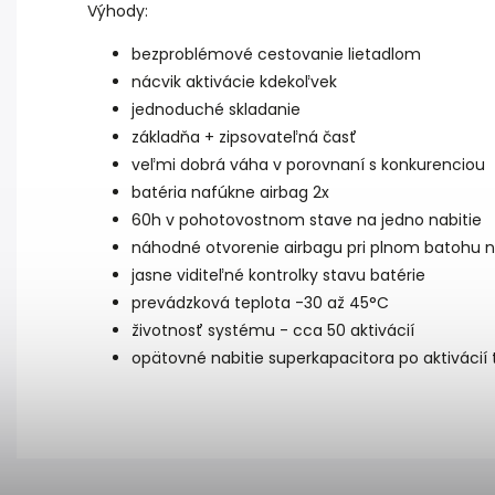
Výhody:
bezproblémové cestovanie lietadlom
nácvik aktivácie kdekoľvek
jednoduché skladanie
základňa + zipsovateľná časť
veľmi dobrá váha v porovnaní s konkurenciou
batéria nafúkne airbag 2x
60h v pohotovostnom stave na jedno nabitie
náhodné otvorenie airbagu pri plnom batohu n
jasne viditeľné kontrolky stavu batérie
prevádzková teplota -30 až 45°C
životnosť systému - cca 50 aktivácií
opätovné nabitie superkapacitora po aktivácií 