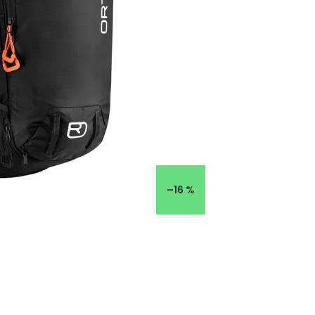
–16 %