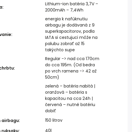
Lithium-ion batéria 3,7V –
ia
:
2000mAh – 7,4Wh
energia k nafúknutiu
airbagu je dodávaná z 9
superkapacitorov, podla
vanie
:
IATA si cestujuci môže na
palubu zobrať až 15
takýchto supe
Regular -> nad cca 170cm
do cca 195m. (Od bedra
chrbtu
:
po vrch ramena -> 42 až
50cm)
zelená – batéria nabitá |
oranžová – batéria s
kapacitou na cca 24h |
červená – nutné batériu
dobiť
150 litrov
 airbagu
:
40l
 ruksaku
: