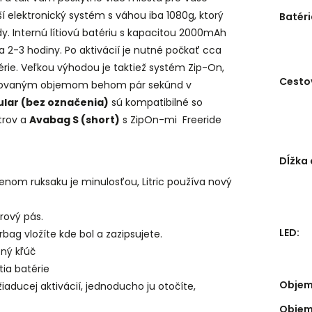
 elektronický systém s váhou iba 1080g, ktorý
Batér
y. Internú lítiovú batériu s kapacitou 2000mAh
 2-3 hodiny. Po aktivácií je nutné počkať cca
érie. Veľkou výhodou je taktiež systém Zip-On,
Cesto
ožadovaným objemom behom pár sekúnd v
lar (bez označenia)
sú kompatibilné so
itrov a
Avabag S (short)
s ZipOn-mi Freeride
Dĺžka 
enom ruksaku je minulosťou, Litric používa nový
rový pás.
LED
:
rbag vložíte kde bol a zazipsujete.
tný kľúč
tia batérie
Objem
aducej aktivácií, jednoducho ju otočíte,
Objem