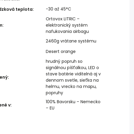
-30 až 45°C
dzková teplota
:
Ortovox LITRIC –
m
:
elektronický systém
nafukovania airbagu
2460g vrátane systému
Desert orange
:
hrudný popruh so
signálnou píšťalkou, LED o
stave batérie viditelná aj v
ený
:
dennom svetle, sieťka na
helmu, vrecko na mapu,
popruhy
100% Bavorsku – Nemecko
ené v
:
– EU