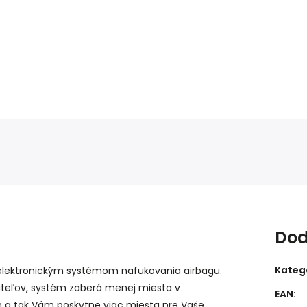
Dod
Kateg
 elektronickým systémom nafukovania airbagu.
ateľov, systém zaberá menej miesta v
EAN
:
 tak Vám poskytne viac miesta pre Vaše