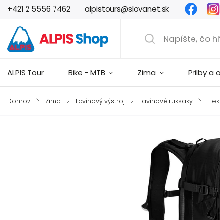
Faceb
+421 2 5556 7462
alpistours@slovanet.sk
ALPIS Tour
Bike - MTB
Zima
Prilby a 
Domov
/
Zima
/
Lavínový výstroj
/
Lavínové ruksaky
/
Elek
Značka:
Ortovox