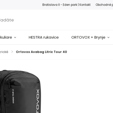
ook
Instagram
Bratislava II - Eden park |
Kontakt
Obchodné 
okuliare
HESTRA rukavice
ORTOVOX + Brynje
trické
/
Ortovox Avabag Litric Tour 40