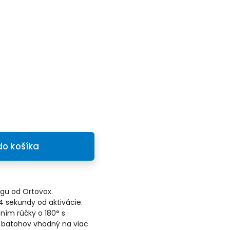
do košíka
agu od Ortovox.
 sekundy od aktivácie.
ním rúčky o 180° s
ic batohov vhodný na viac