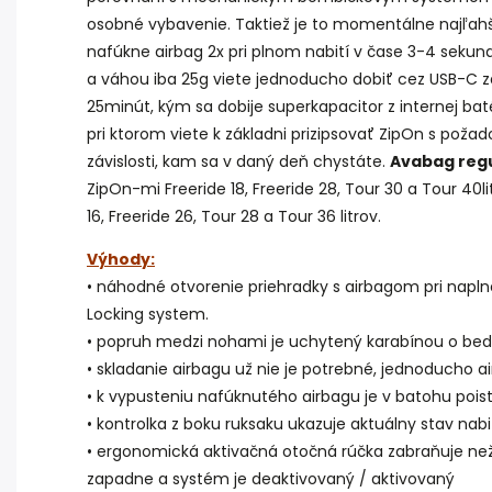
osobné vybavenie. Taktiež je to momentálne najľahší
nafúkne airbag 2x pri plnom nabití v čase 3-4 sekund
a váhou iba 25g viete jednoducho dobiť cez USB-C za
25minút, kým sa dobije superkapacitor z internej bat
pri ktorom viete k základni prizipsovať ZipOn s p
závislosti, kam sa v daný deň chystáte.
Avabag regu
ZipOn-mi Freeride 18, Freeride 28, Tour 30 a Tour 40l
16, Freeride 26, Tour 28 a Tour 36 litrov.
Výhody:
• náhodné otvorenie priehradky s airbagom pri napln
Locking system.
• popruh medzi nohami je uchytený karabínou o bed
• skladanie airbagu už nie je potrebné, jednoducho ai
• k vypusteniu nafúknutého airbagu je v batohu pois
• kontrolka z boku ruksaku ukazuje aktuálny stav nabi
• ergonomická aktivačná otočná rúčka zabraňuje neži
zapadne a systém je deaktivovaný / aktivovaný