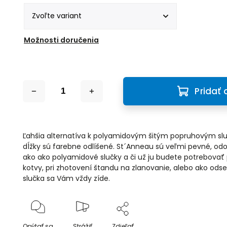
Možnosti doručenia
Pridať 
Ľahšia alternatíva k polyamidovým šitým popruhovým sluč
dĺžky sú farebne odlíšené. St´Anneau sú veľmi pevné, odo
ako ako polyamidové slučky a či už ju budete potrebovať 
kotvy, pri zhotovení štandu na zlanovanie, alebo ako odse
slučka sa Vám vždy zíde.
Opýtať sa
Strážiť
Zdieľať