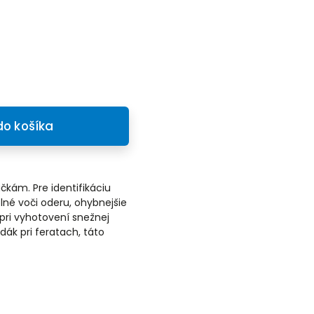
do košíka
kám. Pre identifikáciu
lné voči oderu, ohybnejšie
pri vyhotovení snežnej
dák pri feratach, táto