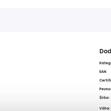
Dod
Kateg
EAN
:
Certif
Pevno
Šírka
:
Váha
: