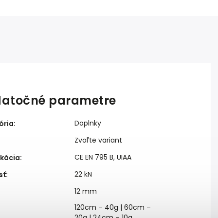
atočné parametre
Doplnky
ória
:
Zvoľte variant
CE EN 795 B, UIAA
ikácia
:
22 kN
sť
:
12 mm
120cm – 40g | 60cm –
20g | 24cm – 10g