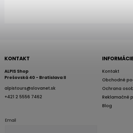
KONTAKT
INFORMÁCIE
ALPIS Shop
Kontakt
Prešovská 40 - Bratislava II
Obchodné po
alpistours
@
slovanet.sk
Ochrana osob
+421 2 5556 7462
Reklamačné 
Blog
Email