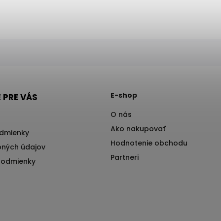
E-shop
 PRE VÁS
O nás
Ako nakupovať
dmienky
Hodnotenie obchodu
ných údajov
Partneri
podmienky