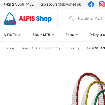
Faceb
+421 2 5556 7462
alpistours@slovanet.sk
ALPIS Tour
Bike - MTB
Zima
Prilby a 
Domov
/
Zima
/
Cepíny a mačky
/
Doplnky
/
Petzl ST´ A
Značka:
Petzl