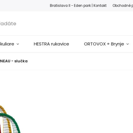
ook
Instagram
Bratislava II - Eden park |
Kontakt
Obchodné 
okuliare
HESTRA rukavice
ORTOVOX + Brynje
NNEAU - slučka