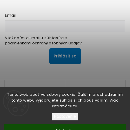
Email
Vložením e-mailu súhlasíte s
podmienkami ochrany osobných údajov
Prihlásiť sa
Tento web používa súbory cookie. Ďalším prechádzaním
tohto webu vyjadrujete súhlas s ich používaním. Viac
informácií
tu
.
Na zlepšenie našich služieb používame cookies. O ich
používaní a možnostiach nastavenia sa dozviete viac v
Nastavenie
Zásadách ochrany osobných údajov
Súhlasím
Nesúhlasím
Copyright 2026
ALPIS SHOP
. Všetky práva vyhradené.