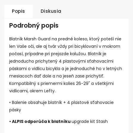
Popis
Diskusia
Podrobný popis
Blatník Marsh Guard na predné koleso, ktorý poteší nie
len Vaše oči, ale aj tvár vždy pri bicyklovaní v mokrom
počasí, prípadne pri prejazde kalužou. Blatník je
jednoducho prichytený 4 plastovými sťahovacími
páskami o vidlicu bicykla a je jednoduché ho v letných
mesiacoch dať dole a na jeseň zase prichytiť.
Kompatibilný s priemermi kolies 26-29" a všetkými
vidlicami, okrem Lefty.
• Balenie obsahuje blatník + 4 plastové sťahovacie
pásky
• ALPIS odporúča k blatníku
upgrade kit Stash