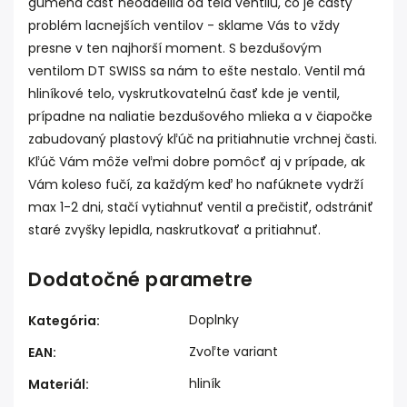
gumená časť neoddelila od tela ventilu, čo je častý
problém lacnejších ventilov - sklame Vás to vždy
presne v ten najhorší moment. S bezdušovým
ventilom DT SWISS sa nám to ešte nestalo. Ventil má
hliníkové telo, vyskrutkovatelnú časť kde je ventil,
prípadne na naliatie bezdušového mlieka a v čiapočke
zabudovaný plastový kľúč na pritiahnutie vrchnej časti.
Kľúč Vám môže veľmi dobre pomôcť aj v prípade, ak
Vám koleso fučí, za každým keď ho nafúknete vydrží
max 1-2 dni, stačí vytiahnuť ventil a prečistiť, odstrániť
staré zvyšky lepidla, naskrutkovať a pritiahnuť.
Dodatočné parametre
Doplnky
Kategória
:
Zvoľte variant
EAN
:
hliník
Materiál
: