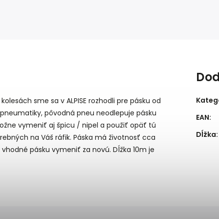
Dod
Kateg
olesách sme sa v ALPISE rozhodli pre pásku od
ene pneumatiky, pôvodná pneu neodlepuje pásku
EAN
:
ožne vymeniť aj špicu / nipel a použiť opäť tú
Dĺžka
:
trebných na Váš ráfik. Páska má životnosť cca
 je vhodné pásku vymeniť za novú. Dĺžka 10m je