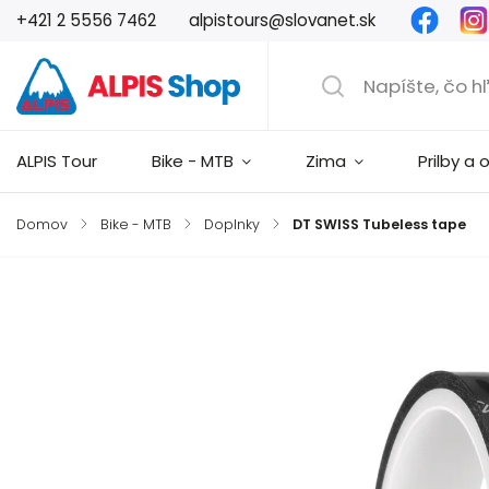
Faceb
+421 2 5556 7462
alpistours@slovanet.sk
ALPIS Tour
Bike - MTB
Zima
Prilby a 
Domov
/
Bike - MTB
/
Doplnky
/
DT SWISS Tubeless tape
Značka:
DT Swiss