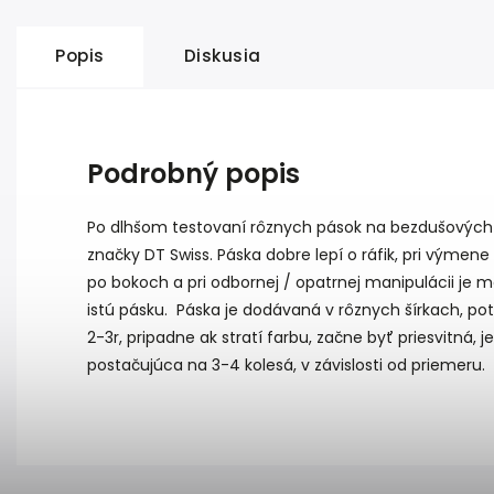
Popis
Diskusia
Podrobný popis
Po dlhšom testovaní rôznych pások na bezdušových k
značky DT Swiss. Páska dobre lepí o ráfik, pri vým
po bokoch a pri odbornej / opatrnej manipulácii je m
istú pásku. Páska je dodávaná v rôznych šírkach, po
2-3r, pripadne ak stratí farbu, začne byť priesvitná,
postačujúca na 3-4 kolesá, v závislosti od priemeru.