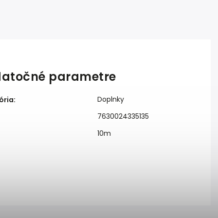
atočné parametre
Doplnky
ória
:
7630024335135
10m