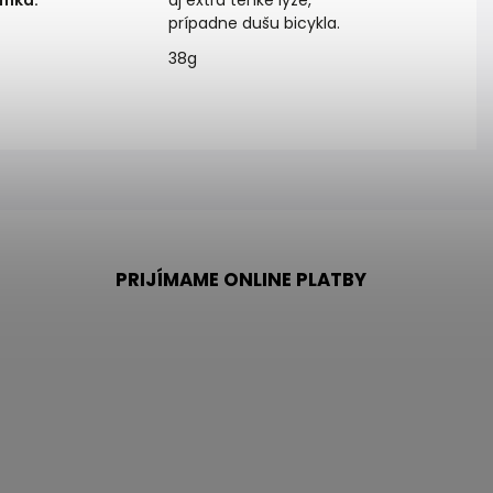
ámka
:
aj extra tenké lyže,
prípadne dušu bicykla.
38g
PRIJÍMAME ONLINE PLATBY