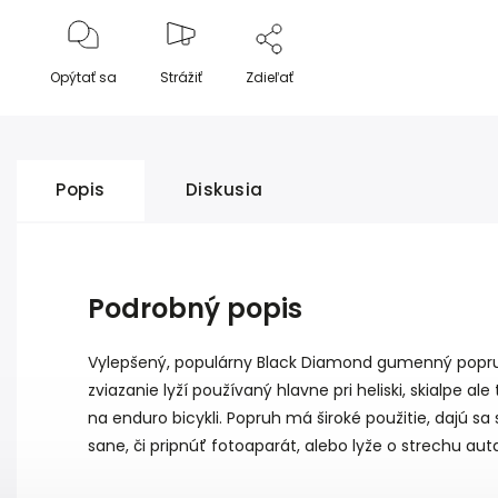
Opýtať sa
Strážiť
Zdieľať
Popis
Diskusia
Podrobný popis
Vylepšený, populárny Black Diamond gumenný pop
zviazanie lyží používaný hlavne pri heliski, skialpe a
na enduro bicykli. Popruh má široké použitie, dajú 
sane, či pripnúť fotoaparát, alebo lyže o strechu au