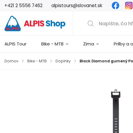
Faceb
+421 2 5556 7462
alpistours@slovanet.sk
ALPIS Tour
Bike - MTB
Zima
Prilby a 
Domov
/
Bike - MTB
/
Doplnky
/
Black Diamond gumený Po
Značka:
Black Diamond