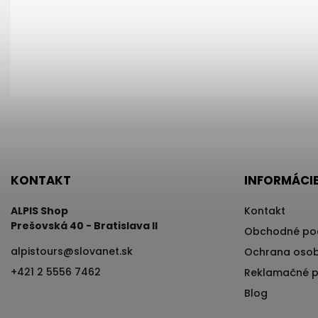
KONTAKT
INFORMÁCIE
ALPIS Shop
Kontakt
Prešovská 40 - Bratislava II
Obchodné po
alpistours
@
slovanet.sk
Ochrana osob
+421 2 5556 7462
Reklamačné 
Blog