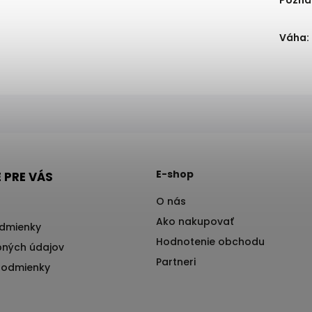
Pozn
Váha
:
E-shop
 PRE VÁS
O nás
Ako nakupovať
dmienky
Hodnotenie obchodu
ných údajov
Partneri
podmienky