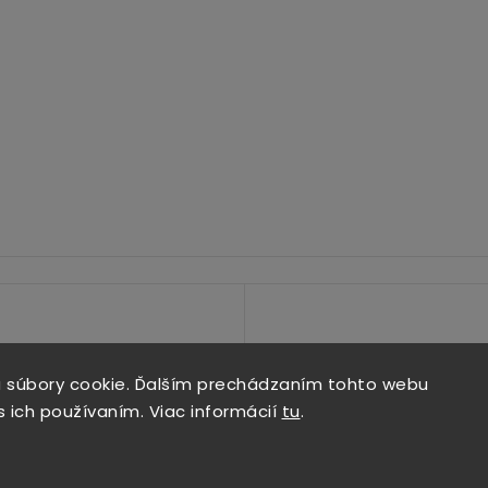
 súbory cookie. Ďalším prechádzaním tohto webu
s ich používaním. Viac informácií
tu
.
Copyright 2026
ALPIS SHOP
. Všetky práva vyhradené.
Vytvořil
Shoptet
| Design
Shoptak.cz