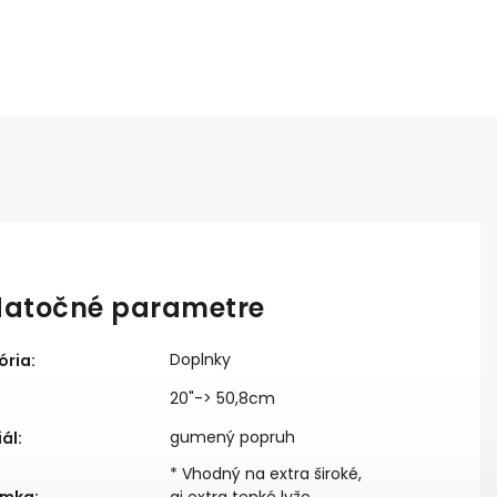
atočné parametre
Doplnky
ória
:
20"-> 50,8cm
gumený popruh
iál
:
* Vhodný na extra široké,