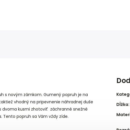
Dod
Kateg
ruh s novým zámkom. Gumený popruh je na
le taktiež vhodný na pripevnenie náhradnej duše
Dĺžka
:
sa s dvoma kusmi zhotoviť záchranné snežné
Mater
ta. Tento popruh sa Vám vždy zíde.