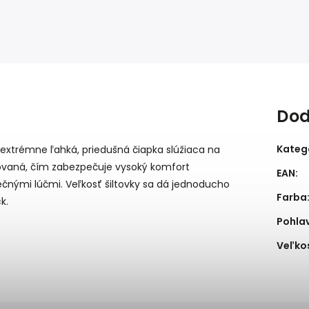
Dod
Kateg
extrémne ľahká, priedušná čiapka slúžiaca na
eťovaná, čím zabezpečuje vysoký komfort
EAN
:
lnečnými lúčmi. Veľkosť šiltovky sa dá jednoducho
Farba
k.
Pohla
Veľko