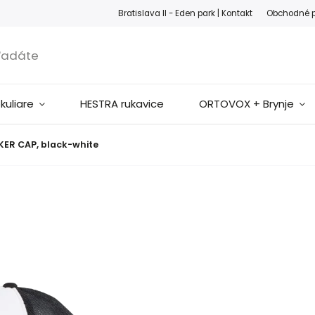
ook
Instagram
Bratislava II - Eden park |
Kontakt
Obchodné 
okuliare
HESTRA rukavice
ORTOVOX + Brynje
ER CAP, black-white