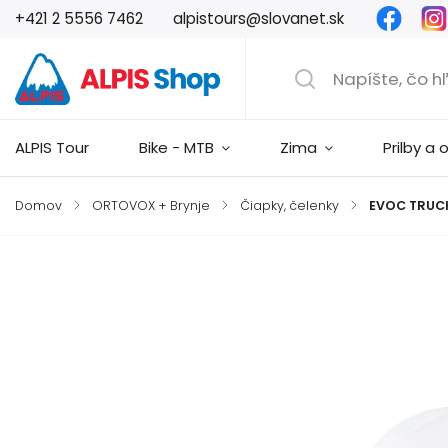
Faceb
+421 2 5556 7462
alpistours@slovanet.sk
ALPIS Tour
Bike - MTB
Zima
Prilby a 
Domov
/
ORTOVOX + Brynje
/
Čiapky, čelenky
/
EVOC TRUCK
Značka:
EVOC