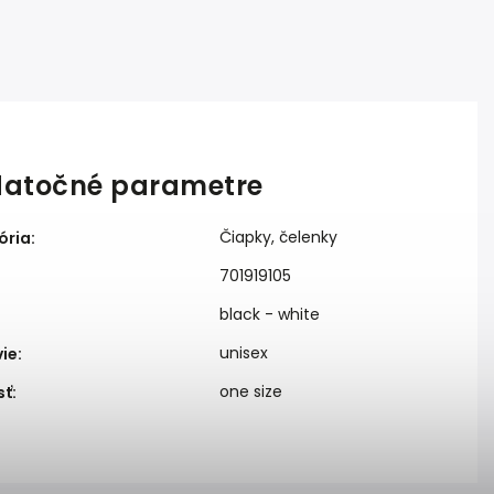
atočné parametre
Čiapky, čelenky
ória
:
701919105
black - white
:
unisex
vie
:
one size
sť
: