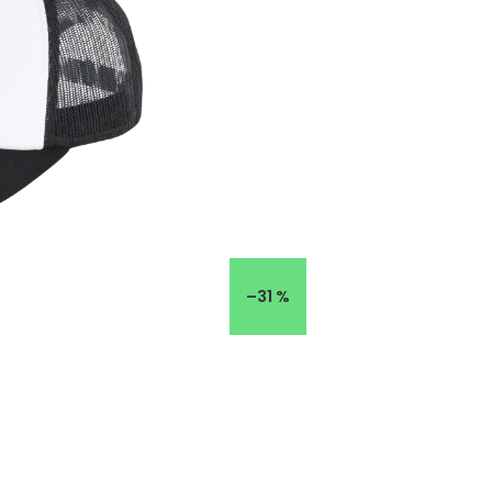
–31 %