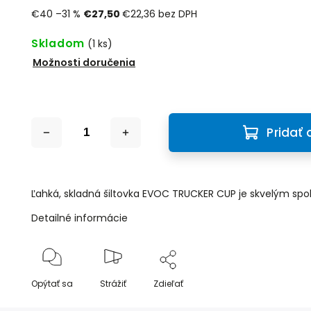
€40
–31 %
€27,50
€22,36 bez DPH
Skladom
(1 ks)
Možnosti doručenia
Pridať 
Ľahká, skladná šiltovka EVOC TRUCKER CUP je skvelým spo
Detailné informácie
Opýtať sa
Strážiť
Zdieľať