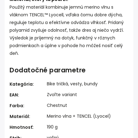
Použitý materiál kombinuje jemnú merino vlnu s
vláknom TENCEL™ Lyocell, vďaka čomu dobre dýcha,
reguluje teplotu a efektívne odvádza vlhkosť. Pridaný
polyamid zvyšuje odolnosť, takže dres aj niečo vydrží.
Výsledok je príjemný na dotyk, funkčný v rôznych
podmienkach a úplne v pohode ho môžeš nosiť celý
deň.
Dodatočné parametre
Bike tričká, vesty, bundy
Kategória
:
Zvoľte variant
EAN
:
Chestnut
Farba
:
Merino vlna + TENCEL (Lyocel)
Materiál
:
190 g
Hmotnosť
:
voľný