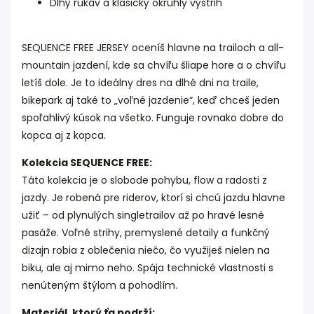
Dlhý rukáv a klasický okrúhly výstrih
SEQUENCE FREE JERSEY oceníš hlavne na trailoch a all-
mountain jazdení, kde sa chvíľu šliape hore a o chvíľu
letíš dole. Je to ideálny dres na dlhé dni na traile,
bikepark aj také to „voľné jazdenie“, keď chceš jeden
spoľahlivý kúsok na všetko. Funguje rovnako dobre do
kopca aj z kopca.
Kolekcia SEQUENCE FREE:
Táto kolekcia je o slobode pohybu, flow a radosti z
jazdy. Je robená pre riderov, ktorí si chcú jazdu hlavne
užiť – od plynulých singletrailov až po hravé lesné
pasáže. Voľné strihy, premyslené detaily a funkčný
dizajn robia z oblečenia niečo, čo využiješ nielen na
biku, ale aj mimo neho. Spája technické vlastnosti s
nenúteným štýlom a pohodlím.
Materiál, ktorý ťa podrží: