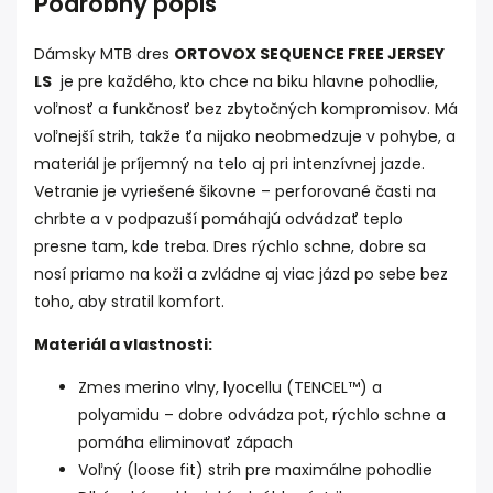
Podrobný popis
Dámsky MTB dres
ORTOVOX SEQUENCE FREE JERSEY
LS
je pre každého, kto chce na biku hlavne pohodlie,
voľnosť a funkčnosť bez zbytočných kompromisov. Má
voľnejší strih, takže ťa nijako neobmedzuje v pohybe, a
materiál je príjemný na telo aj pri intenzívnej jazde.
Vetranie je vyriešené šikovne – perforované časti na
chrbte a v podpazuší pomáhajú odvádzať teplo
presne tam, kde treba. Dres rýchlo schne, dobre sa
nosí priamo na koži a zvládne aj viac jázd po sebe bez
toho, aby stratil komfort.
Materiál a vlastnosti:
Zmes merino vlny, lyocellu (TENCEL™) a
polyamidu – dobre odvádza pot, rýchlo schne a
pomáha eliminovať zápach
Voľný (loose fit) strih pre maximálne pohodlie