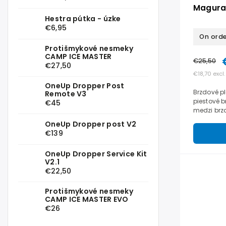
Magura 
Hestra pútka - úzke
€6,95
On ord
Protišmykové nesmeky
CAMP ICE MASTER
€25,50
€27,50
€18,70 excl.
OneUp Dropper Post
Brzdové p
Remote V3
piestové 
€45
medzi brz
a životnos
OneUp Dropper post V2
€139
OneUp Dropper Service Kit
V2.1
€22,50
Protišmykové nesmeky
CAMP ICE MASTER EVO
€26