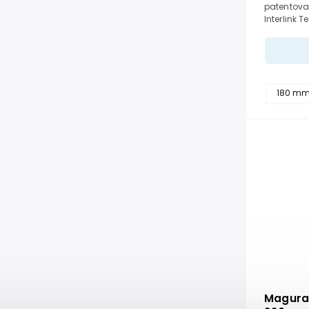
patentova
Interlink 
vyrobená z
šiestimi ni
180 m
Magura