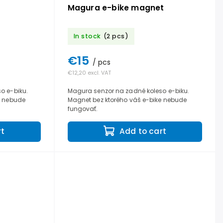
Magura e-bike magnet
In stock
(2 pcs)
€15
/ pcs
€12,20 excl. VAT
o e-biku.
Magura senzor na zadné koleso e-biku.
e nebude
Magnet bez ktorého váš e-bike nebude
fungovať.
rt
Add to cart