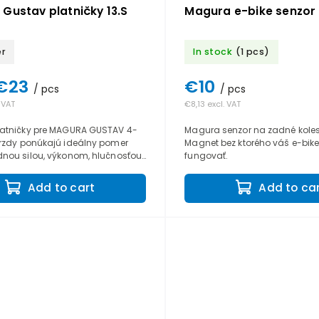
Gustav platničky 13.S
Magura e-bike senzor
er
In stock
(1 pcs)
€23
€10
/ pcs
/ pcs
 VAT
€8,13 excl. VAT
latničky pre MAGURA GUSTAV 4-
Magura senzor na zadné koles
brzdy ponúkajú ideálny pomer
Magnet bez ktorého váš e-bik
dnou silou, výkonom, hlučnosťou
fungovať.
ťou.
Add to cart
Add to ca