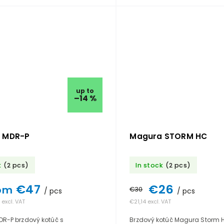
up to
–14 %
 MDR-P
Magura STORM HC
k
(2 pcs)
In stock
(2 pcs)
€47
€26
om
€30
/ pcs
/ pcs
 excl. VAT
€21,14 excl. VAT
R-P brzdový kotúč s
Brzdový kotúč Magura Storm H