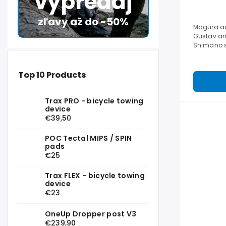
výpredaj
zľavy až do -50%
Magura ad
Gustav an
Shimano s
handlebar
Top 10 Products
Trax PRO - bicycle towing
device
€39,50
POC Tectal MIPS / SPIN
pads
€25
Trax FLEX - bicycle towing
device
€23
OneUp Dropper post V3
€239,90