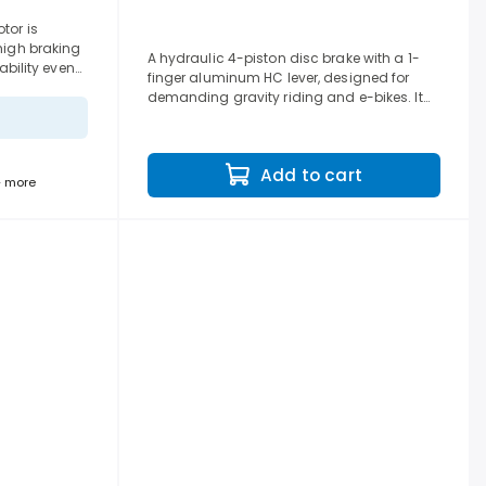
tor is
high braking
A hydraulic 4-piston disc brake with a 1-
ability even
finger aluminum HC lever, designed for
der heavy
demanding gravity riding and e-bikes. It
delivers precise, powerful braking
performance in all...
Add to cart
+ more