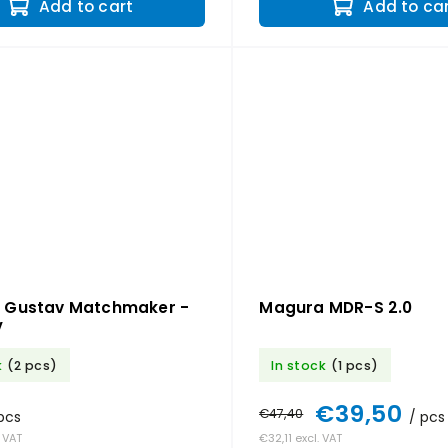
Add to cart
Add to ca
 Gustav Matchmaker -
Magura MDR-S 2.0
V
k
(2 pcs)
In stock
(1 pcs)
€39,50
€47,40
pcs
/ pcs
. VAT
€32,11 excl. VAT