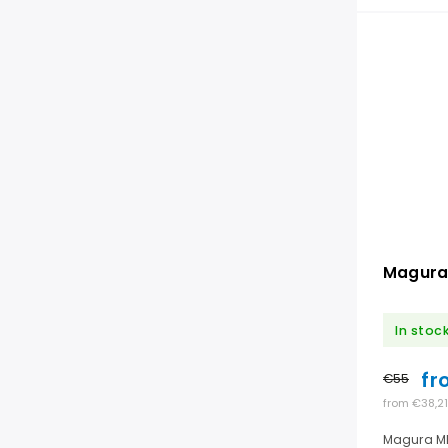
Magura
In stoc
fr
€55
from €38,21
Magura MD