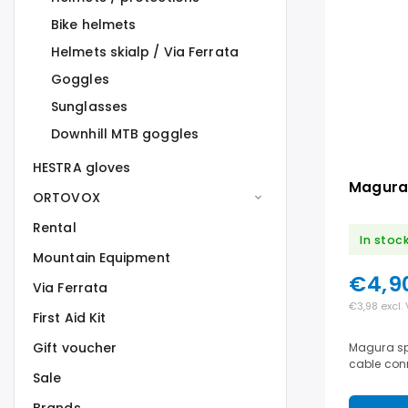
Bike helmets
Helmets skialp / Via Ferrata
Goggles
Sunglasses
Downhill MTB goggles
HESTRA gloves
Magura 
ORTOVOX
Rental
In stoc
Mountain Equipment
€4,9
Via Ferrata
€3,98 excl.
First Aid Kit
Gift voucher
Magura spr
cable con
Sale