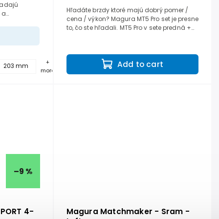
ľadajú
Hľadáte brzdy ktoré majú dobrý pomer /
 a
cena / výkon? Magura MT5 Pro set je presne
. Vďaka
to, čo ste hľadali. MT5 Pro v sete predná +
ššie...
zadná teraz s jedno prstovou páčkou a
Magura Storm...
+
Add to cart
203 mm
more
–9 %
SPORT 4-
Magura Matchmaker - Sram -