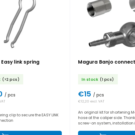
Easy link spring
Magura Banjo connect
k
(>2 pcs)
In stock
(1 pcs)
0
€15
/ pcs
/ pcs
 VAT
€12,20 excl. VAT
An original kit for shortening
ing clip to secure the EASY LINK
hose at the caliper side. Thank
nection
screw-on system, installation i
faster, and ideal for both DIY
and...