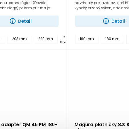
nou technológiou (Dovetail
navrhnutý pre jazdcov, ktorí h
Technology) pričom príruba je
vysoký brzdný výkon, odolnosť
o zliatiny hliníka a prichytená
spoľahlivosť v každom teréne
tmi o brzdovú časť...
zosilnenej konštrukcii zvláda vy
Detail
Detail
+
m
203 mm
220 mm
160 mm
180 mm
more
 adaptér QM 45 PM 180-
Magura platničky 8.S 