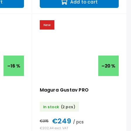
rt
Add to cart
New
–16 %
–20 %
Magura Gustav PRO
In stock
(2 pcs)
€249
€315
/ pcs
€202,44 excl. VAT