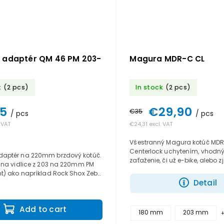
 adaptér QM 46 PM 203-
Magura MDR-C CL
k
(2 pcs)
In stock
(2 pcs)
95
€29,90
€35
/ pcs
/ pcs
 VAT
€24,31 excl. VAT
Všestranný Magura kotúč MDR
Centerlock uchytením, vhodný
aptér na 220mm brzdový kotúč.
zaťaženie, či už e-bike, alebo z
 na vidlice z 203 na 220mm PM
Disk má hliníkovú prírubu a o
t) ako napríklad Rock Shox Zebb,
brzdovú časť, je pevný a...
Detail
0 séria.
Add to cart
180 mm
203 mm