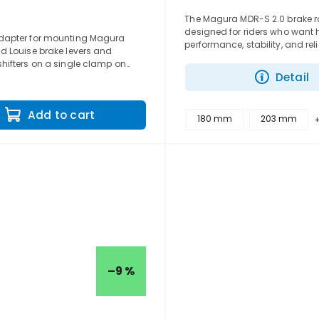
The Magura MDR-S 2.0 brake ro
designed for riders who want 
apter for mounting Magura
performance, stability, and reli
d Louise brake levers and
during long descents and un
hifters on a single clamp on
loads. Thanks to...
Detail
.
Add to cart
180 mm
203 mm
–9 %