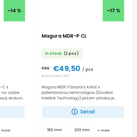
–14 %
–17 %
Magura MDR-P CL
In stock
(2 pcs)
€49,50
€60
/ pcs
€40,24 excl. VAT
-C s
Magura MDR-P brzdový kotúč s
 na vyššie
patentovanou technológiou (Dovetail
jazd, enduro.
Interlink Technology) pričom príruba je
ceľovú
vyrobená zo zliatiny hliníka a prichytená
šiestimi nitmi o brzdovú časť...
Detail
180 mm
203 mm
+ more
+ more