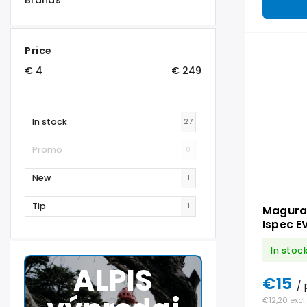
Brands
Price
€
4
€
249
In stock
27
Promo
0
New
1
Tip
1
Magura
Ispec E
In stoc
ALPIS
€15
/ 
€12,20 excl