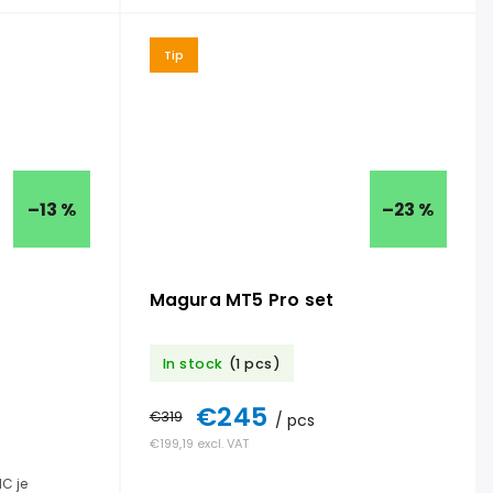
Tip
–13 %
–23 %
Magura MT5 Pro set
In stock
(1 pcs)
€245
€319
/ pcs
€199,19 excl. VAT
C je