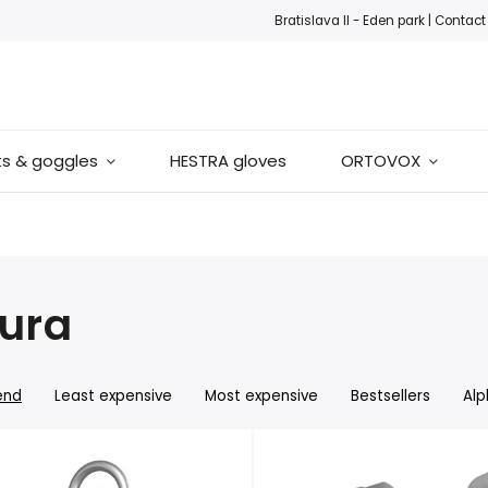
ook
Instagram
Bratislava II - Eden park |
Contact
s & goggles
HESTRA gloves
ORTOVOX
ura
end
Least expensive
Most expensive
Bestsellers
Alp