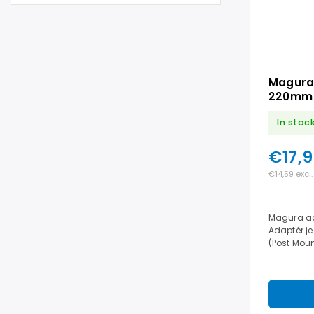
Magura
220mm
In stoc
€17,
€14,59 excl.
Magura ad
Adaptér je
(Post Moun
Fox 38 a 4