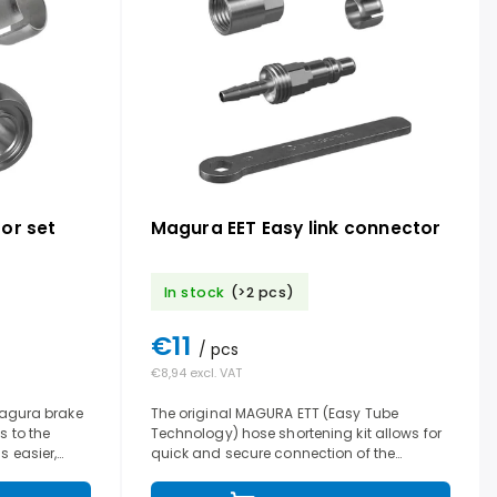
or set
Magura EET Easy link connector
In stock
(>2 pcs)
€11
/ pcs
€8,94 excl. VAT
 Magura brake
The original MAGURA ETT (Easy Tube
s to the
Technology) hose shortening kit allows for
s easier,
quick and secure connection of the
 mechanics
hydraulic hose to the Magura Gustav Pro
brake lever without any...