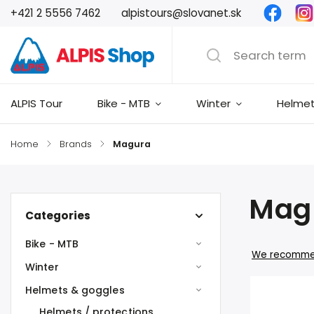
Faceb
+421 2 5556 7462
alpistours@slovanet.sk
ALPIS Tour
Bike - MTB
Winter
Helmet
Home
/
Brands
/
Magura
Mag
Categories
Bike - MTB
We recomm
Winter
Helmets & goggles
Helmets / protections