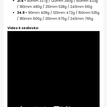
31.6 -
90mm 337g / 120mm 390g / 150mm 433g
/ 180mm 480g / 210mm 538g / 240mm 610g
34.9 -
90mm 408g / 120mm 472g / 150mm 535g
/ 180mm 600g / 210mm 675g / 240mm 765g
Video k sedlovke: