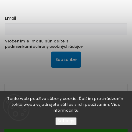
Email
Vložením e-mailu súhlasíte s
podmienkami ochrany osobných údajov
Subscribe
Tento web používa súbory cookie. Ďalším prechádzaním
tohto webu vyjadrujete súhlas s ich používaním. Viac
informácií
tu
.
Na zlepšenie našich služieb používame cookies. O ich
používaní a možnostiach nastavenia sa dozviete viac v
Settings
Zásadách ochrany osobných údajov