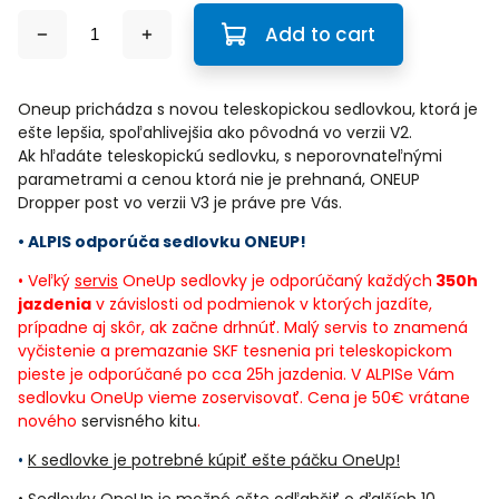
Add to cart
Oneup prichádza s novou teleskopickou sedlovkou, ktorá je
ešte lepšia, spoľahlivejšia ako pôvodná vo verzii V2.
Ak hľadáte teleskopickú sedlovku, s neporovnateľnými
parametrami a cenou ktorá nie je prehnaná, ONEUP
Dropper post vo verzii V3 je práve pre Vás.
• ALPIS odporúča sedlovku ONEUP!
• Veľký
servis
OneUp sedlovky je odporúčaný každých
350h
jazdenia
v závislosti od podmienok v ktorých jazdíte,
prípadne aj skôr, ak začne drhnúť. Malý servis to znamená
vyčistenie a premazanie SKF tesnenia pri teleskopickom
pieste je odporúčané po cca 25h jazdenia. V ALPISe Vám
sedlovku OneUp vieme zoservisovať. Cena je 50€ vrátane
nového
servisného kitu
.
•
K sedlovke je potrebné kúpiť ešte
páčku OneUp
!