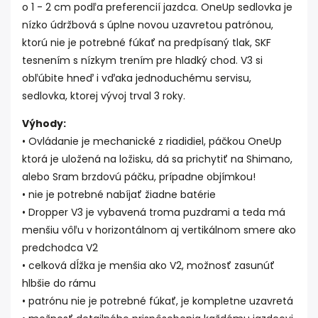
o 1 - 2 cm podľa preferencií jazdca. OneUp sedlovka je
nízko údržbová s úplne novou uzavretou patrónou,
ktorú nie je potrebné fúkať na predpísaný tlak, SKF
tesnením s nízkym trením pre hladký chod. V3 si
obľúbite hneď i vďaka jednoduchému servisu,
sedlovka, ktorej vývoj trval 3 roky.
Výhody:
• Ovládanie je mechanické z riadidiel, páčkou OneUp
ktorá je uložená na ložisku, dá sa prichytiť na Shimano,
alebo Sram brzdovú páčku, prípadne objímkou!
• nie je potrebné nabíjať žiadne batérie
• Dropper V3 je vybavená troma puzdrami a teda má
menšiu vôľu v horizontálnom aj vertikálnom smere ako
predchodca V2
• celková dĺžka je menšia ako V2, možnosť zasunúť
hlbšie do rámu
• patrónu nie je potrebné fúkať, je kompletne uzavretá