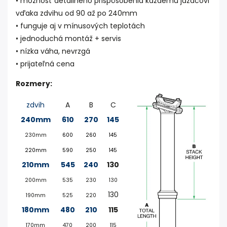
• možnosť detailného prispôsobenia každému jazdcovi
vďaka zdvihu od 90 až po 240mm
• funguje aj v mínusových teplotách
• jednoduchá montáž + servis
• nízka váha, nevrzgá
• prijateľná cena
Rozmery:
zdvih
A
B
C
240mm
610
270
145
230mm
600
260
145
220mm
590
250
145
210mm
545
240
130
200mm
535
230
130
130
190mm
525
220
180mm
480
210
115
170mm
470
200
115