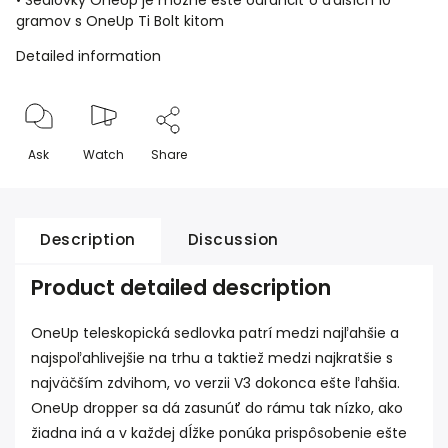
• Sedlovky OneUp je možné ešte odľahčiť o ďalších 10
gramov s
OneUp Ti Bolt kitom
Detailed information
Ask
Watch
Share
Description
Discussion
Product detailed description
OneUp teleskopická sedlovka patrí medzi najľahšie a
najspoľahlivejšie na trhu a taktiež medzi najkratšie s
najväčším zdvihom, vo verzii V3 dokonca ešte ľahšia.
OneUp dropper sa dá zasunúť do rámu tak nízko, ako
žiadna iná a v každej dĺžke ponúka prispôsobenie ešte