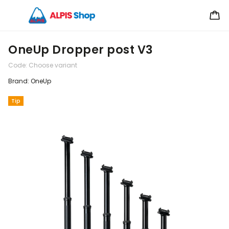
OneUp Dropper post V3
Code:
Choose variant
Brand:
OneUp
Tip