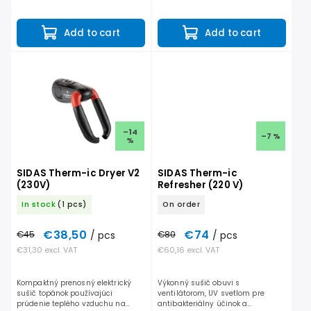
topánky po celom dni používania.
topánky po celom dni používania.
Z večera do rána vysuší každú
Z večera do rána vysuší každú
topánku a ráno sa obúvate...
topánku a ráno sa obúvate...
Add to cart
Add to cart
–14
–7 %
%
SIDAS Therm-ic Dryer V2
SIDAS Therm-ic
(230V)
Refresher (220 V)
In stock
(1 pcs)
On order
€38,50
€74
€45
/ pcs
€80
/ pcs
€31,30 excl. VAT
€60,16 excl. VAT
Kompaktný prenosný elektrický
Výkonný sušič obuvi s
sušič topánok používajúci
ventilátorom, UV svetlom pre
prúdenie teplého vzduchu na
antibakteriálny účinok a