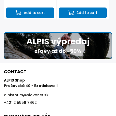
lyžovačku a chcú mať vždy
topánky po celom dni používania.
prichystané, teplé lyžiarky. Teplo-
Z večera do rána vysuší každú
uš funguje iba na 12v zásuvku v...
topánku a ráno sa obúvate...
Add to cart
Add to cart
ALPIS výpredaj
zľavy až do -50%
CONTACT
ALPIS Shop
Prešovská 40 - Bratislava II
alpistours
@
slovanet.sk
+421 2 5556 7462