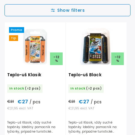
We recommend
Least expensive
Most expensive
Promo
Alphabetically
Tip
–12
–12
%
%
Teplo-uš Klasik
Teplo-uš Black
In stock
(>2 pcs)
In stock
(>2 pcs)
€27
€27
€31
/ pcs
€31
/ pcs
€21,95 excl. VAT
€21,95 excl. VAT
Teplo-uš Klasik, vždy suché
Teplo-uš Klasik, vždy suché
topánky. Ideálny pomocník na
topánky. Ideálny pomocník na
lyžiarky, prípadne turistické
lyžiarky, prípadne turistické