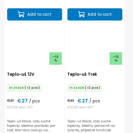
rýchle vysušenie obuvi.
nastaviteľným časovačom.
Napájanie 220 V.
Add to cart
Add to cart
–12
–12
%
%
Teplo-uš 12V
Teplo-uš Trek
In stock
(>2 pcs)
In stock
(>2 pcs)
€27
€27
€31
/ pcs
€31
/ pcs
€21,95 excl. VAT
€21,95 excl. VAT
Teplo-uš Klasik, vždy suché
Teplo-uš Klasik, vždy suché
topánky. Ideálna pomôcka pre
topánky. Ideálny pomocník na
ľudí, ktorí ráno cestujú na
lyžiarky, prípadne turistické