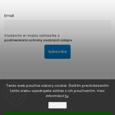
Email
Vložením e-mailu súhlasíte s
podmienkami ochrany osobných údajov
Subscribe
Tento web používa súbory cookie. Ďalším prechádzaním
tohto webu vyjadrujete súhlas s ich používaním. Viac
informácií
tu
.
Na zlepšenie našich služieb používame cookies. O ich
používaní a možnostiach nastavenia sa dozviete viac v
Settings
Zásadách ochrany osobných údajov