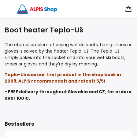
Boot heater Teplo-Uš
The eternal problem of drying wet ski boots, hiking shoes or
gloves is solved by the heater Teplo-Uš. The Teplo-Uš
simply pokes into the socket and into your wet ski boots,
shoes or gloves and they're dry by morning.
Teplo-Uš was our first product in the shop back in
2009, ALPIS recommends it and rates it 5/5!
- FREE delivery throughout Slovakia and CZ, for orders
over 100 €.
Bestsellers