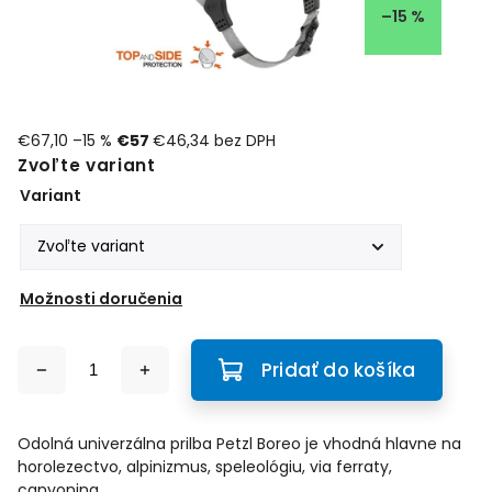
–15 %
€67,10
–15 %
€57
€46,34 bez DPH
Zvoľte variant
Variant
Možnosti doručenia
Pridať do košíka
Odolná univerzálna prilba Petzl Boreo je vhodná hlavne na
horolezectvo, alpinizmus, speleológiu, via ferraty,
canyoning...