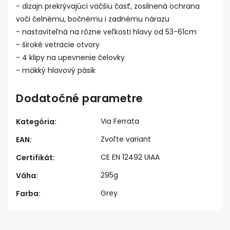
- dizajn prekrývajúci väčšiu časť, zosilnená ochrana
voči čelnému, bočnému i zadnému nárazu
- nastaviteľná na rôzne veľkosti hlavy od 53-61cm
- široké vetracie otvory
- 4 klipy na upevnenie čelovky
- mäkký hlavový pásik
Dodatočné parametre
Via Ferrata
Kategória
:
Zvoľte variant
EAN
:
CE EN 12492 UIAA
Certifikát
:
295g
Váha
:
Grey
Farba
: