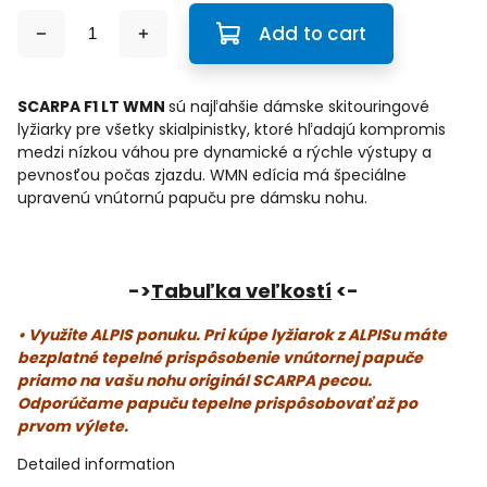
Add to cart
SCARPA F1 LT WMN
sú najľahšie dámske skitouringové
lyžiarky pre všetky skialpinistky, ktoré hľadajú kompromis
medzi nízkou váhou pre dynamické a rýchle výstupy a
pevnosťou počas zjazdu. WMN edícia má špeciálne
upravenú vnútornú papuču pre dámsku nohu.
->
Tabuľka
veľkostí
<-
• Využite ALPIS ponuku. Pri kúpe lyžiarok z ALPISu máte
bezplatné tepelné prispôsobenie vnútornej papuče
priamo na vašu nohu originál SCARPA pecou.
Odporúčame papuču tepelne prispôsobovať až po
prvom výlete.
Detailed information