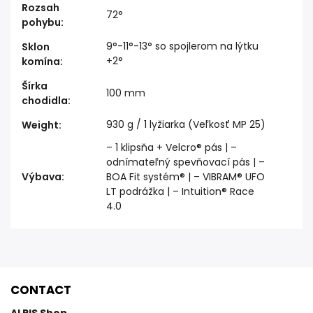
Rozsah
72°
pohybu
:
9°-11°-13° so spojlerom na lýtku
Sklon
+2°
komína
:
Šírka
100 mm
chodidla
:
930 g / 1 lyžiarka (Veľkosť MP 25)
Weight
:
– 1 klipsňa + Velcro® pás | –
odnímateľný spevňovací pás | –
Výbava
:
BOA Fit systém® | – VIBRAM® UFO
LT podrážka | – Intuition® Race
4.0
CONTACT