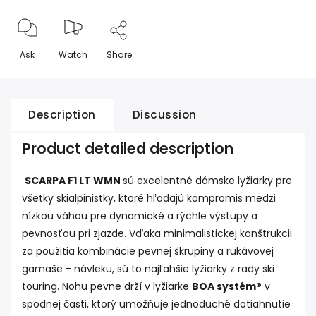
Ask
Watch
Share
Description
Discussion
Product detailed description
SCARPA F1 LT WMN
sú excelentné dámske lyžiarky pre
všetky skialpinistky, ktoré hľadajú kompromis medzi
nízkou váhou pre dynamické a rýchle výstupy a
pevnosťou pri zjazde. Vďaka minimalistickej konštrukcii
za použitia kombinácie pevnej škrupiny a rukávovej
gamaše - návleku, sú to najľahšie lyžiarky z rady ski
touring. Nohu pevne drží v lyžiarke
BOA systém®
v
spodnej časti, ktorý umožňuje jednoduché dotiahnutie