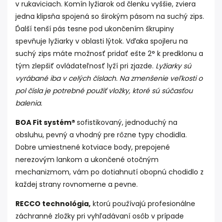
v rukaviciach. Komín lyžiarok od členku vyššie, zviera
jedna klipsňa spojená so širokým pásom na suchý zips.
Ďalší tenší pás tesne pod ukončením škrupiny
spevňuje lyžiarky v oblasti lýtok. Vďaka spojleru na
suchý zips máte možnosť pridať ešte 2° k predklonu a
tým zlepšiť ovládateľnosť lyží pri zjazde.
Lyžiarky sú
vyrábané iba v celých číslach. Na zmenšenie veľkosti o
pol čísla je potrebné použiť vložky, ktoré sú súčasťou
balenia.
BOA Fit systém®
sofistikovaný, jednoduchý na
obsluhu, pevný a vhodný pre rôzne typy chodidla.
Dobre umiestnené kotviace body, prepojené
nerezovým lankom a ukončené otočným
mechanizmom, vám po dotiahnutí obopnú chodidlo z
každej strany rovnomerne a pevne.
RECCO technológia,
ktorú používajú profesionálne
záchranné zložky pri vyhľadávaní osôb v prípade