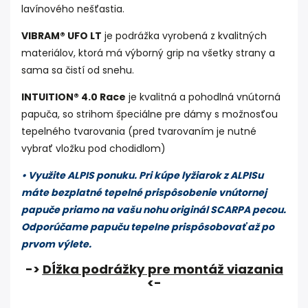
lavínového nešťastia.
VIBRAM® UFO LT
je podrážka vyrobená z kvalitných
materiálov, ktorá má výborný grip na všetky strany a
sama sa čistí od snehu.
INTUITION® 4.0 Race
je kvalitná a pohodlná vnútorná
papuča, so strihom špeciálne pre dámy s možnosťou
tepelného tvarovania (pred tvarovaním je nutné
vybrať vložku pod chodidlom)
• Využite ALPIS ponuku. Pri kúpe lyžiarok z ALPISu
máte bezplatné tepelné prispôsobenie vnútornej
papuče priamo na vašu nohu originál SCARPA pecou.
Odporúčame papuču tepelne prispôsobovať až po
prvom výlete.
->
Dĺžka podrážky pre montáž viazania
<-