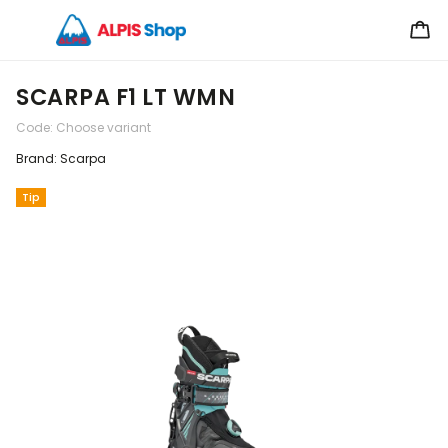
SCARPA F1 LT WMN
Code:
Choose variant
Brand:
Scarpa
Tip