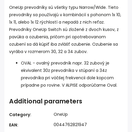
OneUp prevodníky sú všetky typu Narrow/Wide. Tieto
prevodníky sa používajú v kombinácií s pohonom 1x 10,
1x 11, alebo 1x 12 rýchlostí a nepadá z nich reťaz.
Prevodníky OneUp Switch sú zložené z dvoch kusov, z
pavúka a ozubenia, pričom pri opotrebovanom
ozubení sa dá kúpiť iba zvlášť ozubenie. Ozubenie sa
vyrába v rozmerom 30, 32 a 34 zubov.
OVAL - ovalný prevodník napr. 32 zubový je
ekvivalent 30z prevodníka v stúpaní a 34z
prevodníka pri väčšej frekvencii dole kopcom
prípadne po rovine. V ALPISE odporúčame Oval.
Additional parameters
OneUp
Category
:
0044762821947
EAN
: