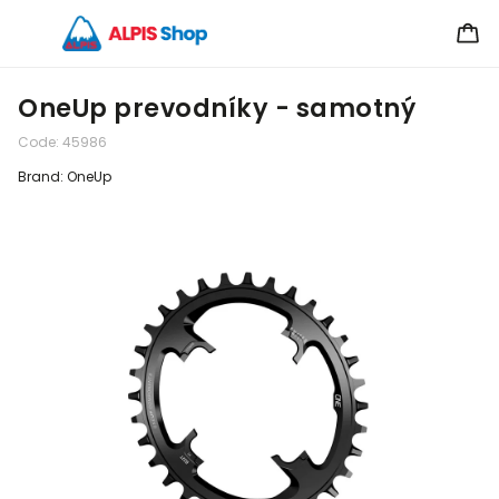
OneUp prevodníky - samotný
Code:
45986
Brand:
OneUp