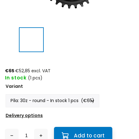
€65
€52,85 excl. VAT
In stock
(1 pcs)
Variant
Delivery options
Add to cart