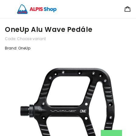
OneUp Alu Wave Pedále
Code:
Choose variant
Brand:
OneUp