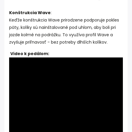
Konštrukcia Wave
:
Keďže konštrukcia Wave prirodzene podporuje pokles
päty, kolíky sú nainštalované pod uhlom, aby boli pri
jazde kolmé na podrážku. To využíva profil Wave a
zvyšuje priľnavosť - bez potreby dlhších kolíkov.
Video k pedálom: