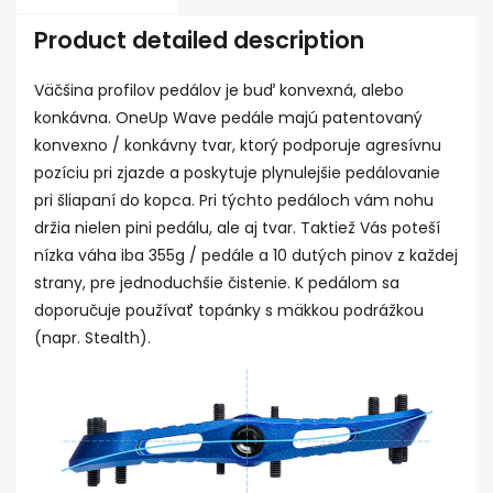
Product detailed description
Väčšina profilov pedálov je buď konvexná, alebo
konkávna. OneUp Wave pedále majú patentovaný
konvexno / konkávny tvar, ktorý podporuje agresívnu
pozíciu pri zjazde a poskytuje plynulejšie pedálovanie
pri šliapaní do kopca. Pri týchto pedáloch vám nohu
držia nielen pini pedálu, ale aj tvar. Taktiež Vás poteší
nízka váha iba 355g / pedále a 10 dutých pinov z každej
strany, pre jednoduchšie čistenie. K pedálom sa
doporučuje používať topánky s mäkkou podrážkou
(napr. Stealth).