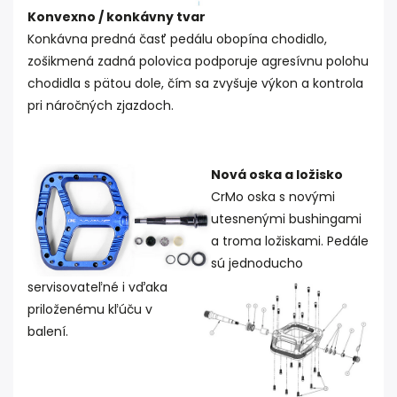
Konvexno / konkávny tvar
Konkávna predná časť pedálu obopína chodidlo,
zošikmená zadná polovica podporuje agresívnu polohu
chodidla s pätou dole, čím sa zvyšuje výkon a kontrola
pri náročných zjazdoch.
Nová oska a ložisko
CrMo oska s novými
utesnenými bushingami
a troma ložiskami. Pedále
sú jednoducho
servisovateľné i vďaka
priloženému kľúču v
balení.