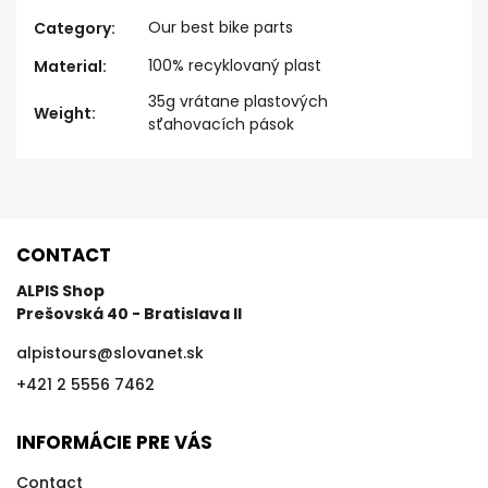
Our best bike parts
Category
:
100% recyklovaný plast
Material
:
35g vrátane plastových
Weight
:
sťahovacích pások
CONTACT
ALPIS Shop
Prešovská 40 - Bratislava II
alpistours
@
slovanet.sk
+421 2 5556 7462
INFORMÁCIE PRE VÁS
Contact