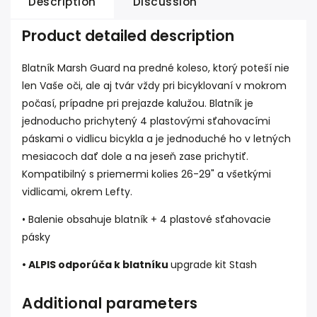
Description
Discussion
Product detailed description
Blatník Marsh Guard na predné koleso, ktorý poteší nie
len Vaše oči, ale aj tvár vždy pri bicyklovaní v mokrom
počasí, prípadne pri prejazde kalužou. Blatník je
jednoducho prichytený 4 plastovými sťahovacími
páskami o vidlicu bicykla a je jednoduché ho v letných
mesiacoch dať dole a na jeseň zase prichytiť.
Kompatibilný s priemermi kolies 26-29" a všetkými
vidlicami, okrem Lefty.
• Balenie obsahuje blatník + 4 plastové sťahovacie
pásky
• ALPIS odporúča k blatníku
upgrade kit Stash
Additional parameters