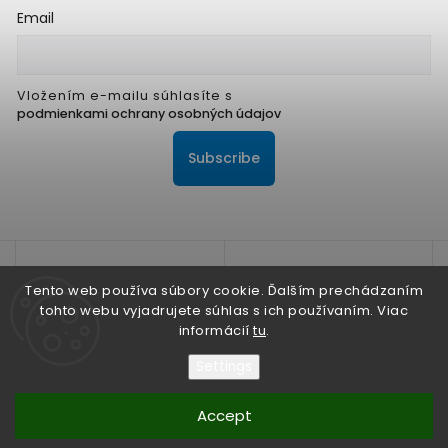
Email
Vložením e-mailu súhlasíte s
podmienkami ochrany osobných údajov
Subscribe
Tento web používa súbory cookie. Ďalším prechádzaním
tohto webu vyjadrujete súhlas s ich používaním. Viac
informácií
tu
.
Na zlepšenie našich služieb používame cookies. O ich
používaní a možnostiach nastavenia sa dozviete viac v
Settings
Zásadách ochrany osobných údajov
Súhlasím
Nesúhlasím
Copyright 2026
ALPIS Shop
. All rights reserved.
Accept
Vytvořil
Shoptet
| Design
Shoptak.cz